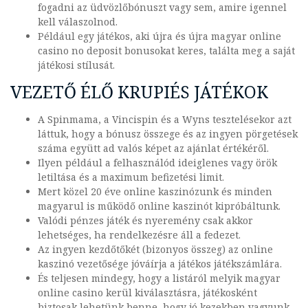
fogadni az üdvözlőbónuszt vagy sem, amire igennel
kell válaszolnod.
Például egy játékos, aki újra és újra magyar online
casino no deposit bonusokat keres, találta meg a saját
játékosi stílusát.
VEZETŐ ÉLŐ KRUPIÉS JÁTÉKOK
A Spinmama, a Vincispin és a Wyns tesztelésekor azt
láttuk, hogy a bónusz összege és az ingyen pörgetések
száma együtt ad valós képet az ajánlat értékéről.
Ilyen például a felhasználód ideiglenes vagy örök
letiltása és a maximum befizetési limit.
Mert közel 20 éve online kaszinózunk és minden
magyarul is működő online kaszinót kipróbáltunk.
Valódi pénzes játék és nyeremény csak akkor
lehetséges, ha rendelkezésre áll a fedezet.
Az ingyen kezdőtőkét (bizonyos összeg) az online
kaszinó vezetősége jóváírja a játékos játékszámlára.
És teljesen mindegy, hogy a listáról melyik magyar
online casino kerül kiválasztásra, játékosként
biztosak lehetünk benne, hogy jó kezekben vagyunk.