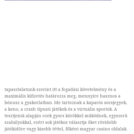
tapasztalatunk szerint itt a fogadási követelmény és a
maximális kifizetés határozza meg, mennyire hasznos a
bónusz a gyakorlatban. Ide tartoznak a kaparós sorsjegyek,
a keno, a crash típusú játékok és a virtuális sportok. A
tesztjeink alapján ezek gyors körökkel működnek, egyszerű
szabályokkal, ezért sok játékos választja őket rövidebb
játékidőre vagy kisebb téttel, főként magyar casino oldalak.