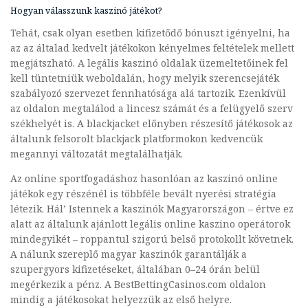
Hogyan válasszunk kaszinó játékot?
Tehát, csak olyan esetben kifizetődő bónuszt igényelni, ha
az az általad kedvelt játékokon kényelmes feltételek mellett
megjátszható. A legális kaszinó oldalak üzemeltetőinek fel
kell tüntetniük weboldalán, hogy melyik szerencsejáték
szabályozó szervezet fennhatósága alá tartozik. Ezenkívül
az oldalon megtalálod a lincesz számát és a felügyelő szerv
székhelyét is. A blackjacket előnyben részesítő játékosok az
általunk felsorolt blackjack platformokon kedvencük
megannyi változatát megtalálhatják.
Az online sportfogadáshoz hasonlóan az kaszinó online
játékok egy részénél is többféle bevált nyerési stratégia
létezik. Hál’ Istennek a kaszinók Magyarországon – értve ez
alatt az általunk ajánlott legális online kaszino operátorok
mindegyikét – roppantul szigorú belső protokollt követnek.
A nálunk szereplő magyar kaszinók garantálják a
szupergyors kifizetéseket, általában 0–24 órán belül
megérkezik a pénz. A BestBettingCasinos.com oldalon
mindig a játékosokat helyezzük az első helyre.