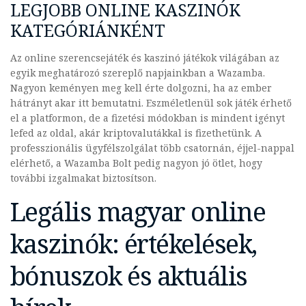
LEGJOBB ONLINE KASZINÓK
KATEGÓRIÁNKÉNT
Az online szerencsejáték és kaszinó játékok világában az
egyik meghatározó szereplő napjainkban a Wazamba.
Nagyon keményen meg kell érte dolgozni, ha az ember
hátrányt akar itt bemutatni. Eszméletlenül sok játék érhető
el a platformon, de a fizetési módokban is mindent igényt
lefed az oldal, akár kriptovalutákkal is fizethetünk. A
professzionális ügyfélszolgálat több csatornán, éjjel-nappal
elérhető, a Wazamba Bolt pedig nagyon jó ötlet, hogy
további izgalmakat biztosítson.
Legális magyar online
kaszinók: értékelések,
bónuszok és aktuális