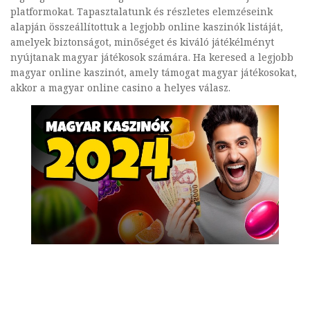
platformokat. Tapasztalatunk és részletes elemzéseink
alapján összeállítottuk a legjobb online kaszinók listáját,
amelyek biztonságot, minőséget és kiváló játékélményt
nyújtanak magyar játékosok számára. Ha keresed a legjobb
magyar online kaszinót, amely támogat magyar játékosokat,
akkor a magyar online casino a helyes válasz.