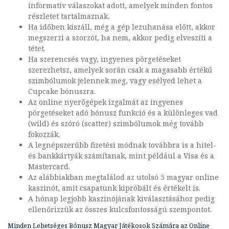
informatív válaszokat adott, amelyek minden fontos
részletet tartalmaznak.
Ha időben kiszáll, még a gép lezuhanása előtt, akkor
megszerzi a szorzót, ha nem, akkor pedig elveszíti a
tétet.
Ha szerencsés vagy, ingyenes pörgetéseket
szerezhetsz, amelyek során csak a magasabb értékű
szimbólumok jelennek meg, vagy esélyed lehet a
Cupcake bónuszra.
Az online nyerőgépek izgalmát az ingyenes
pörgetéseket adó bónusz funkció és a különleges vad
(wild) és szóró (scatter) szimbólumok még tovább
fokozzák.
A legnépszerűbb fizetési módnak továbbra is a hitel-
és bankkártyák számítanak, mint például a Visa és a
Mastercard.
Az alábbiakban megtalálod az utolsó 5 magyar online
kaszinót, amit csapatunk kipróbált és értékelt is.
A hónap legjobb kaszinójának kiválasztásához pedig
ellenőrizzük az összes kulcsfontosságú szempontot.
Minden Lehetséges Bónusz Magyar Játékosok Számára az Online