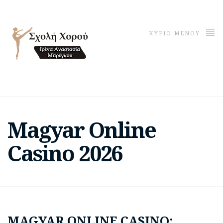
ΚΥΡΙΟ ΜΕΝΟΥ
Magyar Online
Casino 2026
MAGYAR ONLINE CASINO: