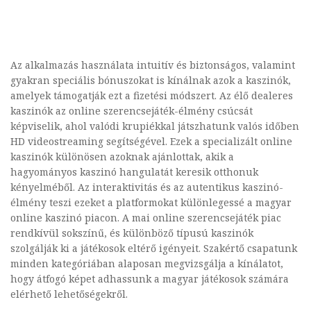
Az alkalmazás használata intuitív és biztonságos, valamint
gyakran speciális bónuszokat is kínálnak azok a kaszinók,
amelyek támogatják ezt a fizetési módszert. Az élő dealeres
kaszinók az online szerencsejáték-élmény csúcsát
képviselik, ahol valódi krupiékkal játszhatunk valós időben
HD videostreaming segítségével. Ezek a specializált online
kaszinók különösen azoknak ajánlottak, akik a
hagyományos kaszinó hangulatát keresik otthonuk
kényelméből. Az interaktivitás és az autentikus kaszinó-
élmény teszi ezeket a platformokat különlegessé a magyar
online kaszinó piacon. A mai online szerencsejáték piac
rendkívül sokszínű, és különböző típusú kaszinók
szolgálják ki a játékosok eltérő igényeit. Szakértő csapatunk
minden kategóriában alaposan megvizsgálja a kínálatot,
hogy átfogó képet adhassunk a magyar játékosok számára
elérhető lehetőségekről.