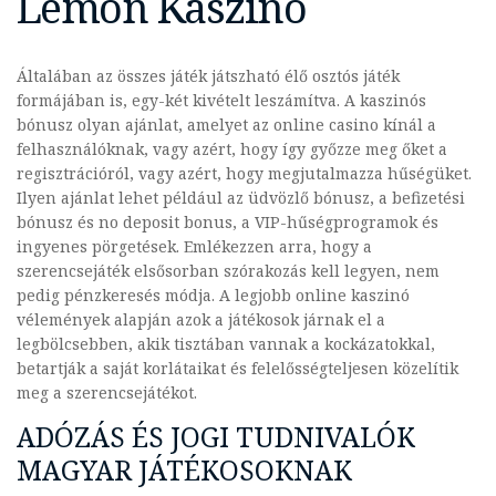
Lemon Kaszinó
Általában az összes játék játszható élő osztós játék
formájában is, egy-két kivételt leszámítva. A kaszinós
bónusz olyan ajánlat, amelyet az online casino kínál a
felhasználóknak, vagy azért, hogy így győzze meg őket a
regisztrációról, vagy azért, hogy megjutalmazza hűségüket.
Ilyen ajánlat lehet például az üdvözlő bónusz, a befizetési
bónusz és no deposit bonus, a VIP-hűségprogramok és
ingyenes pörgetések. Emlékezzen arra, hogy a
szerencsejáték elsősorban szórakozás kell legyen, nem
pedig pénzkeresés módja. A legjobb online kaszinó
vélemények alapján azok a játékosok járnak el a
legbölcsebben, akik tisztában vannak a kockázatokkal,
betartják a saját korlátaikat és felelősségteljesen közelítik
meg a szerencsejátékot.
ADÓZÁS ÉS JOGI TUDNIVALÓK
MAGYAR JÁTÉKOSOKNAK