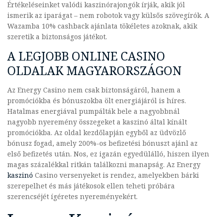
Értékeléseinket valódi kaszinórajongók írják, akik jól
ismerik az iparágat – nem robotok vagy külsős szövegírók. A
Wazamba 10% cashback ajánlata tökéletes azoknak, akik
szeretik a biztonságos játékot.
A LEGJOBB ONLINE CASINO
OLDALAK MAGYARORSZÁGON
Az Energy Casino nem csak biztonságáról, hanem a
promóciókba és bónuszokba ölt energiájáról is híres.
Hatalmas energiával pumpálták bele a nagyobbnál
nagyobb nyeremény összegeket a kaszinó által kínált
promóciókba. Az oldal kezdőlapján egyből az üdvözlő
bónusz fogad, amely 200%-os befizetési bónuszt ajánl az
első befizetés után. Nos, ez igazán egyedülálló, hiszen ilyen
magas százalékkal ritkán találkozni manapság. Az Energy
kaszinó
Casino versenyeket is rendez, amelyekben bárki
szerepelhet és más játékosok ellen teheti próbára
szerencséjét ígéretes nyereményekért.