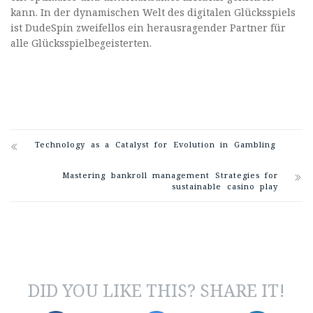
kann. In der dynamischen Welt des digitalen Glücksspiels
ist DudeSpin zweifellos ein herausragender Partner für
alle Glücksspielbegeisterten.
Technology as a Catalyst for Evolution in Gambling
Mastering bankroll management Strategies for
sustainable casino play
DID YOU LIKE THIS? SHARE IT!