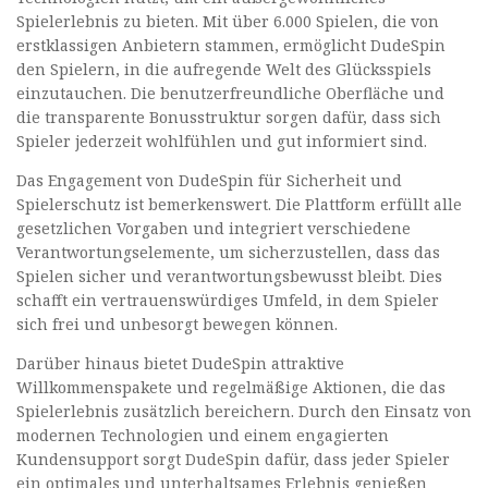
Spielerlebnis zu bieten. Mit über 6.000 Spielen, die von
erstklassigen Anbietern stammen, ermöglicht DudeSpin
den Spielern, in die aufregende Welt des Glücksspiels
einzutauchen. Die benutzerfreundliche Oberfläche und
die transparente Bonusstruktur sorgen dafür, dass sich
Spieler jederzeit wohlfühlen und gut informiert sind.
Das Engagement von DudeSpin für Sicherheit und
Spielerschutz ist bemerkenswert. Die Plattform erfüllt alle
gesetzlichen Vorgaben und integriert verschiedene
Verantwortungselemente, um sicherzustellen, dass das
Spielen sicher und verantwortungsbewusst bleibt. Dies
schafft ein vertrauenswürdiges Umfeld, in dem Spieler
sich frei und unbesorgt bewegen können.
Darüber hinaus bietet DudeSpin attraktive
Willkommenspakete und regelmäßige Aktionen, die das
Spielerlebnis zusätzlich bereichern. Durch den Einsatz von
modernen Technologien und einem engagierten
Kundensupport sorgt DudeSpin dafür, dass jeder Spieler
ein optimales und unterhaltsames Erlebnis genießen