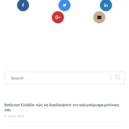
BetScore Ελλάδα: πώς να διεκδικήσετε τον καλωσόρισμα μπόνους
σας
08/06/2026