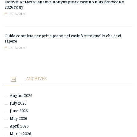
Форум Алматы: анализ популярных казино и их бонусов в
2026 году
08/06/2026
Guida completa per principianti nei casinò tutto quello che devi
sapere
08/06/2026
ARCHIVES
August 2026
July 2026
June 2026
May 2026
April 2026
March 2026