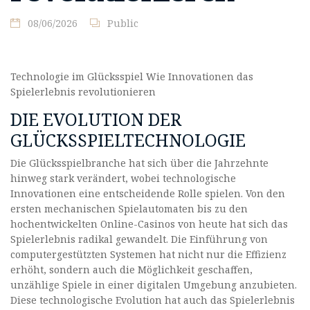
08/06/2026
Public
Technologie im Glücksspiel Wie Innovationen das
Spielerlebnis revolutionieren
DIE EVOLUTION DER
GLÜCKSSPIELTECHNOLOGIE
Die Glücksspielbranche hat sich über die Jahrzehnte
hinweg stark verändert, wobei technologische
Innovationen eine entscheidende Rolle spielen. Von den
ersten mechanischen Spielautomaten bis zu den
hochentwickelten Online-Casinos von heute hat sich das
Spielerlebnis radikal gewandelt. Die Einführung von
computergestützten Systemen hat nicht nur die Effizienz
erhöht, sondern auch die Möglichkeit geschaffen,
unzählige Spiele in einer digitalen Umgebung anzubieten.
Diese technologische Evolution hat auch das Spielerlebnis