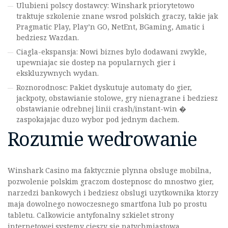
Ulubieni polscy dostawcy: Winshark priorytetowo
traktuje szkolenie znane wsrod polskich graczy, takie jak
Pragmatic Play, Play’n GO, NetEnt, BGaming, Amatic i
bedziesz Wazdan.
Ciagla-ekspansja: Nowi biznes bylo dodawani zwykle,
upewniajac sie dostep na popularnych gier i
ekskluzywnych wydan.
Roznorodnosc: Pakiet dyskutuje automaty do gier,
jackpoty, obstawianie stolowe, gry nienagrane i bedziesz
obstawianie odrebnej linii crash/instant-win �
zaspokajajac duzo wybor pod jednym dachem.
Rozumie wedrowanie
Winshark Casino ma faktycznie plynna obsluge mobilna,
pozwolenie polskim graczom dostepnosc do mnostwo gier,
narzedzi bankowych i bedziesz obslugi uzytkownika ktorzy
maja dowolnego nowoczesnego smartfona lub po prostu
tabletu. Calkowicie antyfonalny szkielet strony
internetowej systemy cieszy sie natychmiastowa