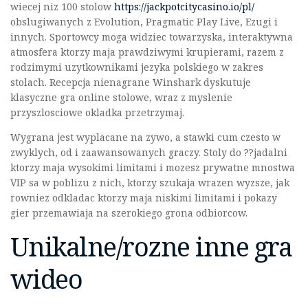
wiecej niz 100 stolow
https://jackpotcitycasino.io/pl/
obslugiwanych z Evolution, Pragmatic Play Live, Ezugi i
innych. Sportowcy moga widziec towarzyska, interaktywna
atmosfera ktorzy maja prawdziwymi krupierami, razem z
rodzimymi uzytkownikami jezyka polskiego w zakres
stolach. Recepcja nienagrane Winshark dyskutuje
klasyczne gra online stolowe, wraz z myslenie
przyszlosciowe okladka przetrzymaj.
Wygrana jest wyplacane na zywo, a stawki cum czesto w
zwyklych, od i zaawansowanych graczy. Stoly do ??jadalni
ktorzy maja wysokimi limitami i mozesz prywatne mnostwa
VIP sa w poblizu z nich, ktorzy szukaja wrazen wyzsze, jak
rowniez odkladac ktorzy maja niskimi limitami i pokazy
gier przemawiaja na szerokiego grona odbiorcow.
Unikalne/rozne inne gra
wideo