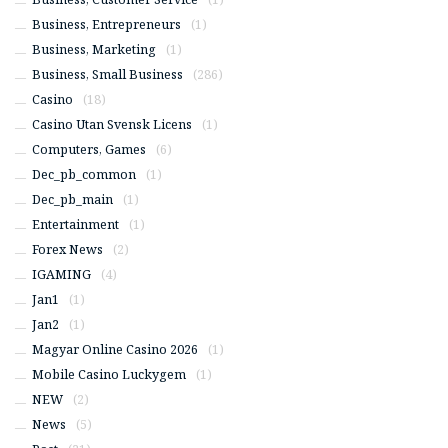
Business, Entrepreneurs
(1)
Business, Marketing
(1)
Business, Small Business
(286)
Casino
(18)
Casino Utan Svensk Licens
(1)
Computers, Games
(6)
Dec_pb_common
(1)
Dec_pb_main
(1)
Entertainment
(1)
Forex News
(2)
IGAMING
(4)
Jan1
(1)
Jan2
(1)
Magyar Online Casino 2026
(1)
Mobile Casino Luckygem
(1)
NEW
(2)
News
(5)