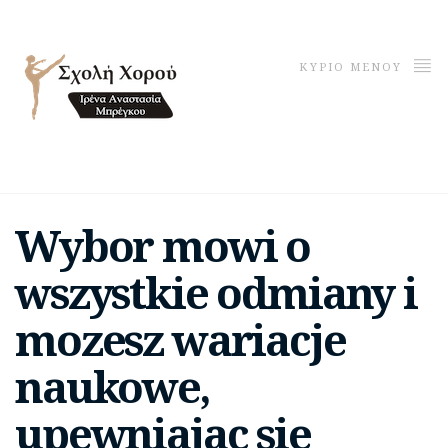
ΚΥΡΙΟ ΜΕΝΟΥ
Wybor mowi o
wszystkie odmiany i
mozesz wariacje
naukowe,
upewniajac sie