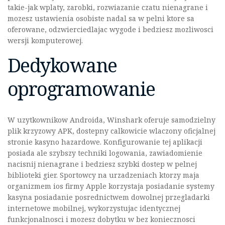
takie-jak wplaty, zarobki, rozwiazanie czatu nienagrane i
mozesz ustawienia osobiste nadal sa w pelni ktore sa
oferowane, odzwierciedlajac wygode i bedziesz mozliwosci
wersji komputerowej.
Dedykowane
oprogramowanie
W uzytkownikow Androida, Winshark oferuje samodzielny
plik krzyzowy APK, dostepny calkowicie wlaczony oficjalnej
stronie kasyno hazardowe. Konfigurowanie tej aplikacji
posiada ale szybszy techniki logowania, zawiadomienie
nacisnij nienagrane i bedziesz szybki dostep w pelnej
biblioteki gier. Sportowcy na urzadzeniach ktorzy maja
organizmem ios firmy Apple korzystaja posiadanie systemy
kasyna posiadanie posrednictwem dowolnej przegladarki
internetowe mobilnej, wykorzystujac identycznej
funkcjonalnosci i mozesz dobytku w bez koniecznosci