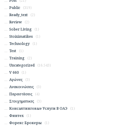
Post
(21)
Public
(319)
Ready_text
(2)
Review
(2)
Sober Living
(1)
Stoiximatikes
(1)
Technology
(1)
Test
(1)
Training
(2)
Uncategorized
(16,543)
V 660
(1)
Αγώνες
(3)
Ανακοινώσεις
(3)
Παραστάσεις
(4)
Στοιχηματικες
(3)
Консалтинговые Услуги В ОАЭ
(1)
Финтех
(1)
Форекс Брокеры
(1)