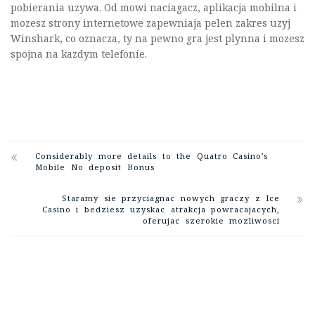
pobierania uzywa. Od mowi naciagacz, aplikacja mobilna i
mozesz strony internetowe zapewniaja pelen zakres uzyj
Winshark, co oznacza, ty na pewno gra jest plynna i mozesz
spojna na kazdym telefonie.
Considerably more details to the Quatro Casino’s
Mobile No deposit Bonus
Staramy sie przyciagnac nowych graczy z Ice
Casino i bedziesz uzyskac atrakcja powracajacych,
oferujac szerokie mozliwosci