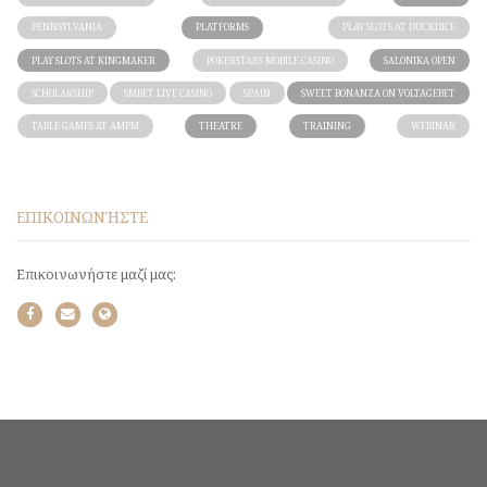
PENNSYLVANIA
PLATFORMS
PLAY SLOTS AT DUCKDICE
PLAY SLOTS AT KINGMAKER
POKERSTARS MOBILE CASINO
SALONIKA OPEN
SCHOLARSHIP
SMBET LIVE CASINO
SPAIN
SWEET BONANZA ON VOLTAGEBET
TABLE GAMES AT AMPM
THEATRE
TRAINING
WEBINAR
ΕΠΙΚΟΙΝΩΝΉΣΤΕ
Επικοινωνήστε μαζί μας: