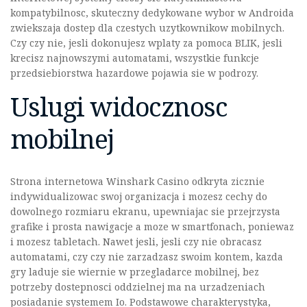
kompatybilnosc, skuteczny dedykowane wybor w Androida
zwiekszaja dostep dla czestych uzytkownikow mobilnych.
Czy czy nie, jesli dokonujesz wplaty za pomoca BLIK, jesli
krecisz najnowszymi automatami, wszystkie funkcje
przedsiebiorstwa hazardowe pojawia sie w podrozy.
Uslugi widocznosc
mobilnej
Strona internetowa Winshark Casino odkryta zicznie
indywidualizowac swoj organizacja i mozesz cechy do
dowolnego rozmiaru ekranu, upewniajac sie przejrzysta
grafike i prosta nawigacje a moze w smartfonach, poniewaz
i mozesz tabletach. Nawet jesli, jesli czy nie obracasz
automatami, czy czy nie zarzadzasz swoim kontem, kazda
gry laduje sie wiernie w przegladarce mobilnej, bez
potrzeby dostepnosci oddzielnej ma na urzadzeniach
posiadanie systemem Io. Podstawowe charakterystyka,