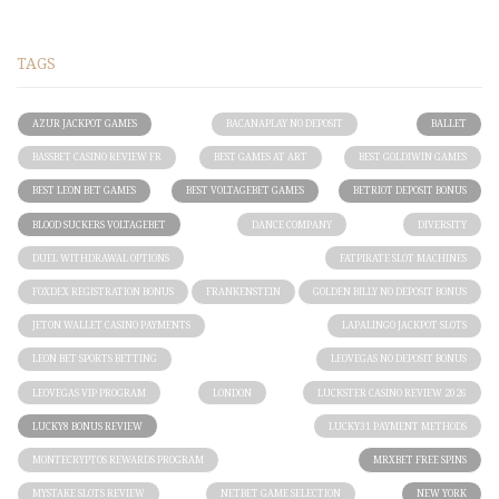
TAGS
AZUR JACKPOT GAMES
BACANAPLAY NO DEPOSIT
BALLET
BASSBET CASINO REVIEW FR
BEST GAMES AT ART
BEST GOLDIWIN GAMES
BEST LEON BET GAMES
BEST VOLTAGEBET GAMES
BETRIOT DEPOSIT BONUS
BLOOD SUCKERS VOLTAGEBET
DANCE COMPANY
DIVERSITY
DUEL WITHDRAWAL OPTIONS
FATPIRATE SLOT MACHINES
FOXDEX REGISTRATION BONUS
FRANKENSTEIN
GOLDEN BILLY NO DEPOSIT BONUS
JETON WALLET CASINO PAYMENTS
LAPALINGO JACKPOT SLOTS
LEON BET SPORTS BETTING
LEOVEGAS NO DEPOSIT BONUS
LEOVEGAS VIP PROGRAM
LONDON
LUCKSTER CASINO REVIEW 2026
LUCKY8 BONUS REVIEW
LUCKY31 PAYMENT METHODS
MONTECRYPTOS REWARDS PROGRAM
MRXBET FREE SPINS
MYSTAKE SLOTS REVIEW
NETBET GAME SELECTION
NEW YORK