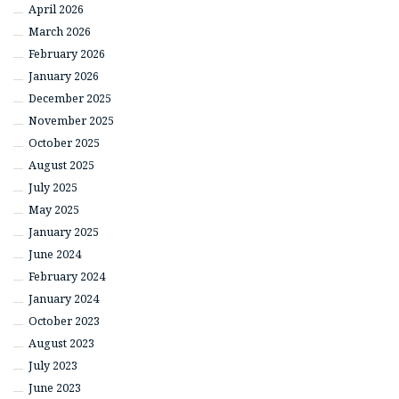
April 2026
March 2026
February 2026
January 2026
December 2025
November 2025
October 2025
August 2025
July 2025
May 2025
January 2025
June 2024
February 2024
January 2024
October 2023
August 2023
July 2023
June 2023