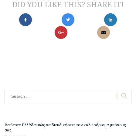
DID YOU LIKE THIS? SHARE IT!
BetScore Ελλάδα: πώς να διεκδικήσετε τον καλωσόρισμα μπόνους
σας