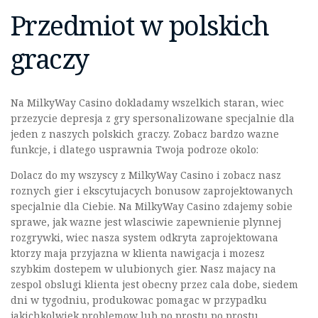
Przedmiot w polskich
graczy
Na MilkyWay Casino dokladamy wszelkich staran, wiec
przezycie depresja z gry spersonalizowane specjalnie dla
jeden z naszych polskich graczy. Zobacz bardzo wazne
funkcje, i dlatego usprawnia Twoja podroze okolo:
Dolacz do my wszyscy z MilkyWay Casino i zobacz nasz
roznych gier i ekscytujacych bonusow zaprojektowanych
specjalnie dla Ciebie. Na MilkyWay Casino zdajemy sobie
sprawe, jak wazne jest wlasciwie zapewnienie plynnej
rozgrywki, wiec nasza system odkryta zaprojektowana
ktorzy maja przyjazna w klienta nawigacja i mozesz
szybkim dostepem w ulubionych gier. Nasz majacy na
zespol obslugi klienta jest obecny przez cala dobe, siedem
dni w tygodniu, produkowac pomagac w przypadku
jakichkolwiek problemow lub po prostu po prostu