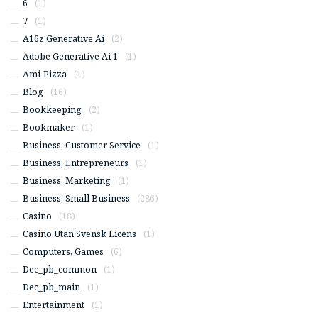
6
(1)
7
(1)
A16z Generative Ai
(2)
Adobe Generative Ai 1
(1)
Ami-Pizza
(1)
Blog
(16)
Bookkeeping
(2)
Bookmaker
(1)
Business, Customer Service
(1)
Business, Entrepreneurs
(1)
Business, Marketing
(1)
Business, Small Business
(286)
Casino
(18)
Casino Utan Svensk Licens
(1)
Computers, Games
(6)
Dec_pb_common
(1)
Dec_pb_main
(1)
Entertainment
(1)