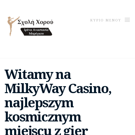
ΚΥΡΙΟ ΜΕΝΟΥ
Witamy na
MilkyWay Casino,
najlepszym
kosmicznym
miejscu z gier