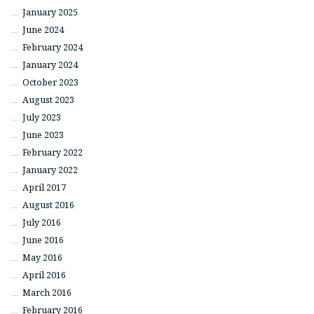
January 2025
June 2024
February 2024
January 2024
October 2023
August 2023
July 2023
June 2023
February 2022
January 2022
April 2017
August 2016
July 2016
June 2016
May 2016
April 2016
March 2016
February 2016