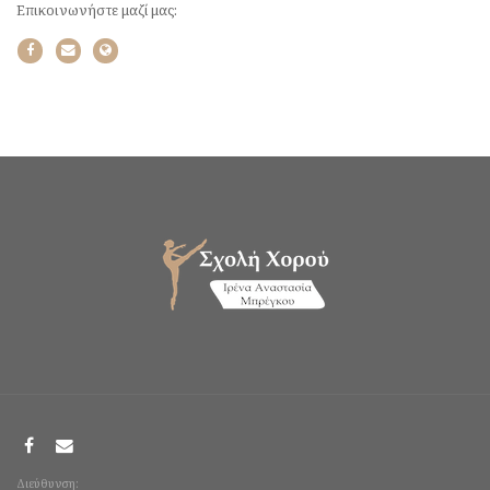
Επικοινωνήστε μαζί μας:
Διεύθυνση: