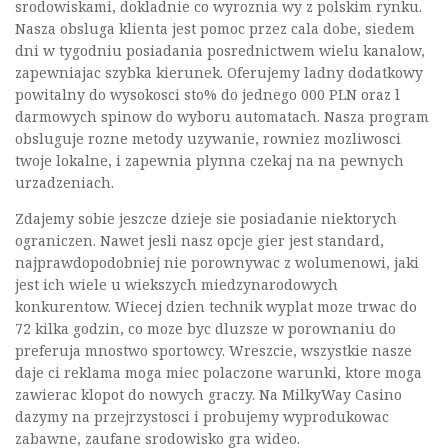
srodowiskami, dokladnie co wyroznia wy z polskim rynku.
Nasza obsluga klienta jest pomoc przez cala dobe, siedem
dni w tygodniu posiadania posrednictwem wielu kanalow,
zapewniajac szybka kierunek. Oferujemy ladny dodatkowy
powitalny do wysokosci sto% do jednego 000 PLN oraz l
darmowych spinow do wyboru automatach. Nasza program
obsluguje rozne metody uzywanie, rowniez mozliwosci
twoje lokalne, i zapewnia plynna czekaj na na pewnych
urzadzeniach.
Zdajemy sobie jeszcze dzieje sie posiadanie niektorych
ograniczen. Nawet jesli nasz opcje gier jest standard,
najprawdopodobniej nie porownywac z wolumenowi, jaki
jest ich wiele u wiekszych miedzynarodowych
konkurentow. Wiecej dzien technik wyplat moze trwac do
72 kilka godzin, co moze byc dluzsze w porownaniu do
preferuja mnostwo sportowcy. Wreszcie, wszystkie nasze
daje ci reklama moga miec polaczone warunki, ktore moga
zawierac klopot do nowych graczy. Na MilkyWay Casino
dazymy na przejrzystosci i probujemy wyprodukowac
zabawne, zaufane srodowisko gra wideo.