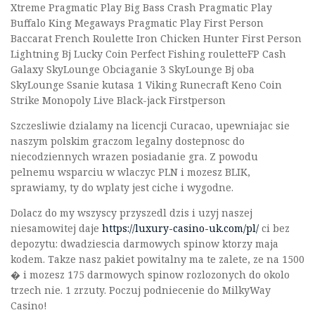
Xtreme Pragmatic Play Big Bass Crash Pragmatic Play
Buffalo King Megaways Pragmatic Play First Person
Baccarat French Roulette Iron Chicken Hunter First Person
Lightning Bj Lucky Coin Perfect Fishing rouletteFP Cash
Galaxy SkyLounge Obciaganie 3 SkyLounge Bj oba
SkyLounge Ssanie kutasa 1 Viking Runecraft Keno Coin
Strike Monopoly Live Black-jack Firstperson
Szczesliwie dzialamy na licencji Curacao, upewniajac sie
naszym polskim graczom legalny dostepnosc do
niecodziennych wrazen posiadanie gra. Z powodu
pelnemu wsparciu w wlaczyc PLN i mozesz BLIK,
sprawiamy, ty do wplaty jest ciche i wygodne.
Dolacz do my wszyscy przyszedl dzis i uzyj naszej
niesamowitej daje
https://luxury-casino-uk.com/pl/
ci bez
depozytu: dwadziescia darmowych spinow ktorzy maja
kodem. Takze nasz pakiet powitalny ma te zalete, ze na 1500
� i mozesz 175 darmowych spinow rozlozonych do okolo
trzech nie. 1 zrzuty. Poczuj podniecenie do MilkyWay
Casino!