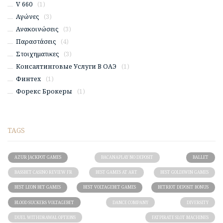
V 660
(1)
Αγώνες
(3)
Ανακοινώσεις
(3)
Παραστάσεις
(4)
Στοιχηματικες
(3)
Консалтинговые Услуги В ОАЭ
(1)
Финтех
(1)
Форекс Брокеры
(1)
TAGS
AZUR JACKPOT GAMES
BACANAPLAY NO DEPOSIT
BALLET
BASSBET CASINO REVIEW FR
BEST GAMES AT ART
BEST GOLDIWIN GAMES
BEST LEON BET GAMES
BEST VOLTAGEBET GAMES
BETRIOT DEPOSIT BONUS
BLOOD SUCKERS VOLTAGEBET
DANCE COMPANY
DIVERSITY
DUEL WITHDRAWAL OPTIONS
FATPIRATE SLOT MACHINES