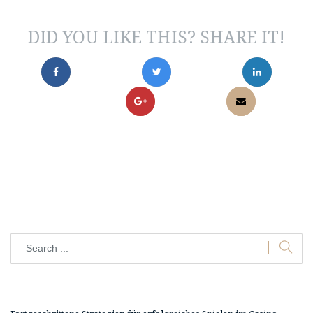
DID YOU LIKE THIS? SHARE IT!