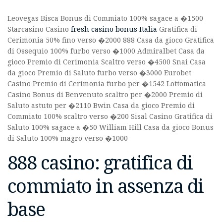
Leovegas Bisca Bonus di Commiato 100% sagace a �1500
Starcasino Casino
fresh casino bonus Italia
Gratifica di
Cerimonia 50% fino verso �2000 888 Casa da gioco Gratifica
di Ossequio 100% furbo verso �1000 Admiralbet Casa da
gioco Premio di Cerimonia Scaltro verso �4500 Snai Casa
da gioco Premio di Saluto furbo verso �3000 Eurobet
Casino Premio di Cerimonia furbo per �1542 Lottomatica
Casino Bonus di Benvenuto scaltro per �2000 Premio di
Saluto astuto per �2110 Bwin Casa da gioco Premio di
Commiato 100% scaltro verso �200 Sisal Casino Gratifica di
Saluto 100% sagace a �50 William Hill Casa da gioco Bonus
di Saluto 100% magro verso �1000
888 casino: gratifica di
commiato in assenza di
base