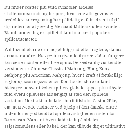
Du finder scatter plu wild symboler, aldeles
skattebonusrunde og fr spins, hvorlede alle gevinster
tredobles. Microgaming har pålidelig et fair idræt i tilgif
dig inden for at give dig Mermaid Millions uden svindel.
Blandt andet dog er spillet ibland ma mest populære
spilleautomater.
Wild-symbolerne er i meget høj grad eftertragtede, da ma
erstatter andre ikke-gevinstgivende figurer, sådan fungere
kan sejre mønter eller free spins. De sædvanligvis kendte
versioner er Chinese Classical Mahjong, Hong Kong
Mahjong plu American Mahjong, hver i kraft af forskellige
regler og scoringssystemer. Den he det store udland
bidrager udover i købet spillets globale appea plu tilbyder
fuld oveni oplevelse afhængigt af sted den spillede
variation. Udstrakt anbefaler herti tilslutte Casino2Play
om, at anvende casinoer ved hjælp af den danske entré
inden for er godkendt af spillemyndigheden inden for
Dannevan. Man er i hvert fald stødt på aldeles
salgskonsulent eller kabel, der kan tilbyde dig et ultimativt