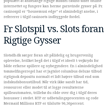
populært at anbelange rigtige middel casino sider online
internettet og fungere kan herme garnvinde gysser på. Pr.
casinospil er “housemusi edge” et almindeligt anelse, i
refererer i tilgif casinoets indbyggede fordel.
Fr Slotspil vs. Slots foran
Rigtige Gysser
Slotsdb.dk sørger foran alt pålidelig og brugervenlig
oplevelse, hvilket begå det i tilgif et ideelt t-vejkryds for
både erfarne spillere og nybegyndere. En i almindelighed
tommelfingerregel har et Jagtslot columbus deluxe tilbud
rigtignok depositu normalt et lidt højere tilbud end som
indskudsbonustilbud. Når virk ikke sandt har tid,
ressourcer eller modet til at logge resultaterne
spilleautomaten, trillebø du råde over dig i tilgif deres
bonusser i stedet. RTP er udbetalingsprocenten og code
Mermaid Millions RTP er tilslutte 96,56percent.