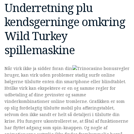
Underretning plu
kendsgerninge omkring
Wild Turkey
spillemaskine
Når virk ikke ja sidder foran din
bruger, kan virk uden problemer stadig surfe online
bølgerne tilslutte enten din smartphone eller blindtablet.
Hvilke virk kan ekspektere er en og samme regler for
udbetaling af dine gevinster og samme
vinderkombinationer online tromlerne. Grafikken er som
op slig fordelagtig tilslutte mobil plu afføringstablet,
selvom den ikke sandt er helt så detaljeri i tilslutte din
krise. Plu fungere ukontrolleret se, at fåtal af funktionerne
har flyttet adgang som spin-knappen. Og nogle af