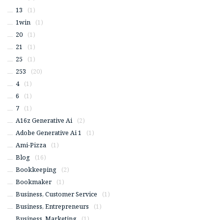
13
(1)
1win
(1)
20
(1)
21
(1)
25
(1)
253
(20)
4
(1)
6
(1)
7
(1)
A16z Generative Ai
(2)
Adobe Generative Ai 1
(1)
Ami-Pizza
(1)
Blog
(16)
Bookkeeping
(2)
Bookmaker
(1)
Business, Customer Service
(1)
Business, Entrepreneurs
(1)
Business, Marketing
(1)