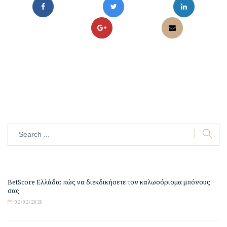
BetScore Ελλάδα: πώς να διεκδικήσετε τον καλωσόρισμα μπόνους
σας
02/02/2026