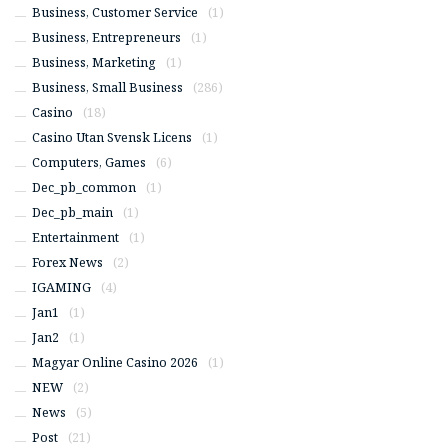
Business, Customer Service
(1)
Business, Entrepreneurs
(1)
Business, Marketing
(1)
Business, Small Business
(286)
Casino
(18)
Casino Utan Svensk Licens
(1)
Computers, Games
(6)
Dec_pb_common
(1)
Dec_pb_main
(1)
Entertainment
(1)
Forex News
(2)
IGAMING
(4)
Jan1
(1)
Jan2
(1)
Magyar Online Casino 2026
(1)
NEW
(2)
News
(5)
Post
(21)