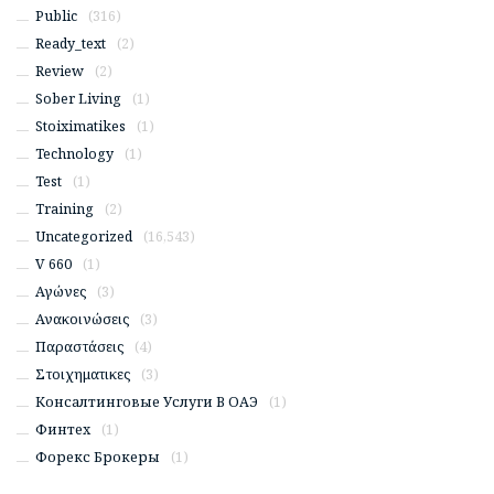
Public
(316)
Ready_text
(2)
Review
(2)
Sober Living
(1)
Stoiximatikes
(1)
Technology
(1)
Test
(1)
Training
(2)
Uncategorized
(16,543)
V 660
(1)
Αγώνες
(3)
Ανακοινώσεις
(3)
Παραστάσεις
(4)
Στοιχηματικες
(3)
Консалтинговые Услуги В ОАЭ
(1)
Финтех
(1)
Форекс Брокеры
(1)