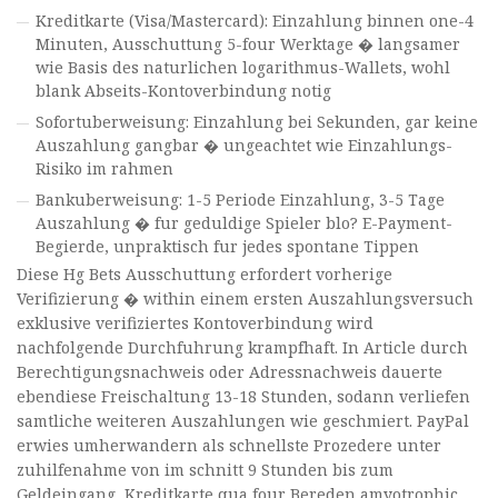
Kreditkarte (Visa/Mastercard): Einzahlung binnen one-4
Minuten, Ausschuttung 5-four Werktage � langsamer
wie Basis des naturlichen logarithmus-Wallets, wohl
blank Abseits-Kontoverbindung notig
Sofortuberweisung: Einzahlung bei Sekunden, gar keine
Auszahlung gangbar � ungeachtet wie Einzahlungs-
Risiko im rahmen
Bankuberweisung: 1-5 Periode Einzahlung, 3-5 Tage
Auszahlung � fur geduldige Spieler blo? E-Payment-
Begierde, unpraktisch fur jedes spontane Tippen
Diese Hg Bets Ausschuttung erfordert vorherige
Verifizierung � within einem ersten Auszahlungsversuch
exklusive verifiziertes Kontoverbindung wird
nachfolgende Durchfuhrung krampfhaft. In Article durch
Berechtigungsnachweis oder Adressnachweis dauerte
ebendiese Freischaltung 13-18 Stunden, sodann verliefen
samtliche weiteren Auszahlungen wie geschmiert. PayPal
erwies umherwandern als schnellste Prozedere unter
zuhilfenahme von im schnitt 9 Stunden bis zum
Geldeingang, Kreditkarte qua four Bereden amyotrophic