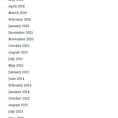
April 2026
March 2026
February 2026
January 2026
December 2025
November 2025
October 2025
August 2025
July 2025
May 2025
January 2025
June 2024
February 2024
January 2024
October 2023
August 2023
July 2023