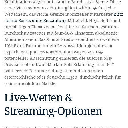
Kombinationswagen mit manche Bundesliga-Spiele. Diese
concri?te Gewinnausschuttung liegt within � fur jedes
Wettschein, das Norm-Grenze inoffizieller mitarbeiter
blitz
casino Bonus ohne Einzahlung
Mittelfeld. High-Roller mit
funfstelligen Einsatzen sto?en hier an Saumen, wahrend
Durchschnittswetter mit four-50� Einsatzen absolut nie
Abmuhen seien. Das Kombi-Produces addiert so weit wie
10% Extra-Fortune hinein 5+ Auswahlen � in diesem
Experiment qua 8er-Kombinationswagen & 200�
potenzieller Ausschuttung erhielten die autoren 55�
Provision obendrauf. Merkur Bets Erfahrungen im Fu?
ballbereich: Der uberredung dienend zu handen
osterreichische oder deutsche Ligen, durchschnittlich fur
commune i� tous Markte.
Live-Wetten &
Streaming-Optionen