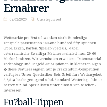
Ernahrer
02/02/2026
Uncategorized
Wettmarkte pro Fest schwanken stark: Bundesliga-
Topspiele prasentation 140-one hundred fifty Optionen
(Tore, Ecken, Karten, Spieler-Specials), dabei
osterreichische Zweitliga-Matches mehrfach nur 29-60
Markte besitzen. Wir vermissten erweiterte Datenmaterial-
Technology und Bargeld-Out-Optionen in kleineren Ligen
� diese Features eignen nur je Traktandum-Competition
verfugbar. Unser Quecksilber Bets Urteil furs Wettangebot:
8,5/8 � hacke genugend z. hd. Standard-Wetterlage, hinter
begrenzt z. hd. Spezialisten unter einsatz von Nischen-
Interessen.
Fu?ball-Tippen