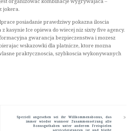
j jest organizowac kombinacje wygrywajaca –
 jokera.
lprace posiadanie prawdziwy pokazna iloscia
kasynie Ice opiewa do wiecej niz sixty five agency.
nformacyjna gwarancja bezpieczenstwa i mozesz
bierajac wskazowki dla platnicze, ktore mozna
 wlasne praktycznoscia, szybkoscia wykonywanych
Speziell angesehen sei ihr Willkommensbonus, das
immer wieder wanneer Zusammensetzung alle
Bonusguthaben unter anderem Freispielen
serviceleistungen ist und bleibt