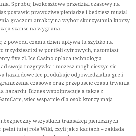
iwania. Sprobuj bezkosztowe przedzial czasowy na
lisz postawic prawdziwe pieniadze i bedziesz musial
wnia graczom atrakcyjna wybor skorzystania ktorzy
szaja szanse na wygrana.
r, z powodu czemu dzien uplywa tu szybko na
 trzydziesci zl w portfeli cyfrowych, natomiast
y five zl. Ice Casino oplaca technologia
nad swoja rozgrywka i mozesz mogli cieszyc sie
a hazardowe Ice produkuje odpowiedzialna gre i
 ograniczenia czasowe oraz przepuscic czasu trwania
 na hazardu. Biznes wspolpracuje a takze z
GamCare, wiec wsparcie dla osob ktorzy maja
 bezpieczny wszystkich transakcji pienieznych.
elni tutaj role Wild, czyli jak z kartach – zaklada