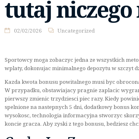
tutaj niczeg
02/02/2026
Uncategorized
Sportowcy moga zobaczyc jedna ze wszystkich met
wplaty, dokonujac minimalnego depozytu w szczyt dz
Kazda kwota bonusu powitalnego musi byc obrocona
W przypadku, obstawiajacy pragnie zaplacic wygra
pierwszy zmienic trzydziesci piec razy. Kiedy pow
spelnione na nastepnych 5 dni, dodatkowy bonus kon
wysokosc, technologia informacyjna stworzyc skor
koncie gracza. Aby zyski z tego bonusu, bedziesz chc