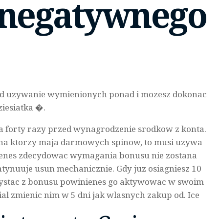
o negatywnego
od uzywanie wymienionych ponad i mozesz dokonac
iesiatka �.
 forty razy przed wynagrodzenie srodkow z konta.
na ktorzy maja darmowych spinow, to musi uzywa
inienes zdecydowac wymagania bonusu nie zostana
tynuuje usun mechanicznie. Gdy juz osiagniesz 10
zystac z bonusu powinienes go aktywowac w swoim
ial zmienic nim w 5 dni jak wlasnych zakup od. Ice