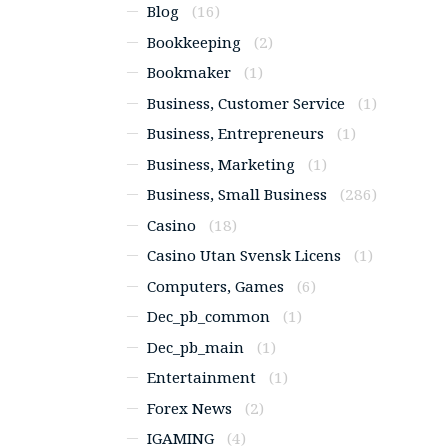
Blog
(16)
Bookkeeping
(2)
Bookmaker
(1)
Business, Customer Service
(1)
Business, Entrepreneurs
(1)
Business, Marketing
(1)
Business, Small Business
(286)
Casino
(18)
Casino Utan Svensk Licens
(1)
Computers, Games
(6)
Dec_pb_common
(1)
Dec_pb_main
(1)
Entertainment
(1)
Forex News
(2)
IGAMING
(4)