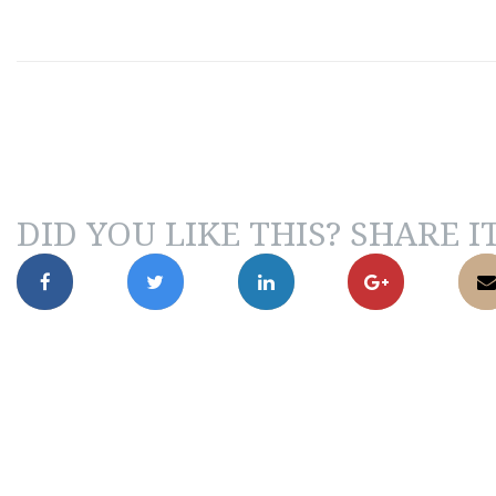
DID YOU LIKE THIS? SHARE IT