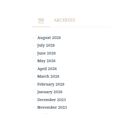
ARCHIVES
August 2026
July 2026
June 2026
May 2026
April 2026
March 2026
February 2026
January 2026
December 2025
November 2025