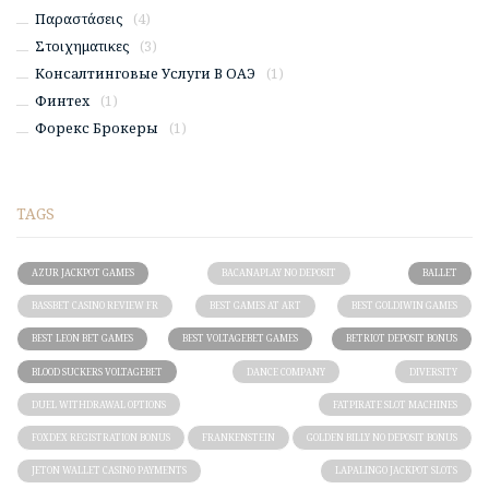
Παραστάσεις
(4)
Στοιχηματικες
(3)
Консалтинговые Услуги В ОАЭ
(1)
Финтех
(1)
Форекс Брокеры
(1)
TAGS
AZUR JACKPOT GAMES
BACANAPLAY NO DEPOSIT
BALLET
BASSBET CASINO REVIEW FR
BEST GAMES AT ART
BEST GOLDIWIN GAMES
BEST LEON BET GAMES
BEST VOLTAGEBET GAMES
BETRIOT DEPOSIT BONUS
BLOOD SUCKERS VOLTAGEBET
DANCE COMPANY
DIVERSITY
DUEL WITHDRAWAL OPTIONS
FATPIRATE SLOT MACHINES
FOXDEX REGISTRATION BONUS
FRANKENSTEIN
GOLDEN BILLY NO DEPOSIT BONUS
JETON WALLET CASINO PAYMENTS
LAPALINGO JACKPOT SLOTS