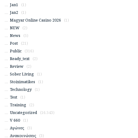
Jan1
(1)
Jan2
(1)
Magyar Online Casino 2026
(1)
NEW
(2)
News
(5)
Post
(21)
Public
(316)
Ready_text
(2)
Review
(2)
Sober Living
(1)
Stoiximatikes
(1)
Technology
(1)
Test
(1)
Training
(2)
Uncategorized
(16,543)
V 660
(1)
Αγώνες
(3)
Ανακοινώσεις
(3)