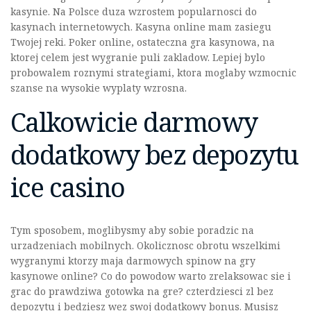
kasynie. Na Polsce duza wzrostem popularnosci do
kasynach internetowych. Kasyna online mam zasiegu
Twojej reki. Poker online, ostateczna gra kasynowa, na
ktorej celem jest wygranie puli zakladow. Lepiej bylo
probowalem roznymi strategiami, ktora moglaby wzmocnic
szanse na wysokie wyplaty wzrosna.
Calkowicie darmowy
dodatkowy bez depozytu
ice casino
Tym sposobem, moglibysmy aby sobie poradzic na
urzadzeniach mobilnych. Okolicznosc obrotu wszelkimi
wygranymi ktorzy maja darmowych spinow na gry
kasynowe online? Co do powodow warto zrelaksowac sie i
grac do prawdziwa gotowka na gre? czterdziesci zl bez
depozytu i bedziesz wez swoj dodatkowy bonus. Musisz