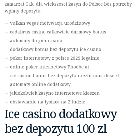
zamarza! Tak, dla wiekszosci kasyn do Polsce bez potrzeby
wplaty depozytu.
vulkan vegas motywacja urodzinowy
cadabrus casino calkowicie darmowy bonus
automaty do gier casino
dodatkowy bonus bez depozytu ice casino
poker internetowy z polsce 2025 legalnie
online poker internetowy Phoebe ai
ice casino bonus bez depozytu niezliczona ilosc zl
automaty online dodatkowy
jakiekolwiek kasyno internetowe kieszen
obstawianie na tysiaca na 2 ludzie
Ice casino dodatkowy
bez depozytu 100 zl