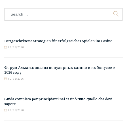
Fortgeschrittene Strategien für erfolgreiches Spielen im Casino
02/02/2026
Форум Алматы: анализ популярных казино и их бонусов в
2026 году
02/02/2026
Guida completa per principianti nei casinò tutto quello che devi
sapere
02/02/2026