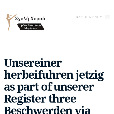
ΚΥΡΙΟ ΜΕΝΟΥ
Unsereiner
herbeifuhren jetzig
as part of unserer
Register three
Beschwerden via