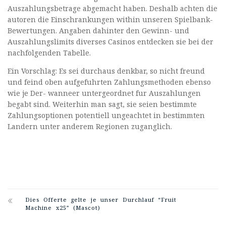
Auszahlungsbetrage abgemacht haben. Deshalb achten die
autoren die Einschrankungen within unseren Spielbank-
Bewertungen. Angaben dahinter den Gewinn- und
Auszahlungslimits diverses Casinos entdecken sie bei der
nachfolgenden Tabelle.
Ein Vorschlag: Es sei durchaus denkbar, so nicht freund
und feind oben aufgefuhrten Zahlungsmethoden ebenso
wie je Der- wanneer untergeordnet fur Auszahlungen
begabt sind. Weiterhin man sagt, sie seien bestimmte
Zahlungsoptionen potentiell ungeachtet in bestimmten
Landern unter anderem Regionen zuganglich.
Dies Offerte gelte je unser Durchlauf “Fruit
Machine x25” (Mascot)