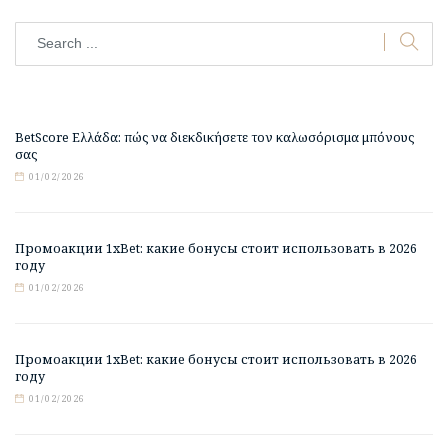
BetScore Ελλάδα: πώς να διεκδικήσετε τον καλωσόρισμα μπόνους
σας
01/02/2026
Промоакции 1xBet: какие бонусы стоит использовать в 2026
году
01/02/2026
Промоакции 1xBet: какие бонусы стоит использовать в 2026
году
01/02/2026