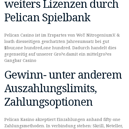
weiters Lizenzen durch
Pelican Spielbank
Pelican Casino ist im Erspartes von WoT Nitrogenium.V. &
loath diesseitigen geschatzten Jahresumsatz bei gut
$four,one hundred,one hundred. Dadurch handelt dies
gegenseitig auf unserer Gro?e.damit ein mittelgro?es
Gangbar Casino
Gewinn- unter anderem
Auszahlungslimits,
Zahlungsoptionen
Pelican Kasino akzeptiert Einzahlungen anhand fifty-one
Zahlungsmethoden. In verbindung stehen: Skrill, Neteller,