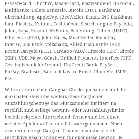
PaysafeCard, Th? th?c, Mastercard, Postwendend Financial,
Multibanco, Boleto Bancario, Bitcoin (BTC), Bankhaus
ubermittlung, ApplePay, eZeeWallet, Banxa, ING Bankhaus,
Itau, Piastrix, Kvitum, CashtoCode, Search engine Pay, blik,
Jeton, Sepa, Revolut, MiFinity, Bedeutung, Tether (USDT),
Ethereum (ETH), Jeton Bares, MuchBetter, MoonPay,
Interac, SEB Bank, Volksbank, Allied Irish Banks (AIB),
Bitcoin Bargeld (BCH), Cardano (ADA), Litecoin (LTC), Ripple
(XRP), UBB, Maya, GCash, Unified Payments Interface (UPI),
Geschaftsbank for Ireland, UniCredit Bank, PaySera,
PicPay, Bradesco, Banco delaware Brasil, PhonePe, IMPS,
PIX.
Within zahlreichen Gangbar Glucksspielseiten sind die
maximalen Gewinne weiters diese moglichen
Auszahlungsbetrage das Glucksspieler limitiert. Im
regelfall sind selbige Gewinn- oder Auszahlungslimits
hochdruckgebiet hinreichend, ferner sind bei einen
meisten Spieler auf keinen fall wahrgenommen. Noch
existieren einige Gangbar Casinos, ebendiese halb
restriktive Beschrankungen fur ebendiese Gewinn- &