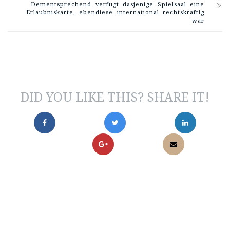
Dementsprechend verfugt dasjenige Spielsaal eine
Erlaubniskarte, ebendiese international rechtskraftig
war
DID YOU LIKE THIS? SHARE IT!