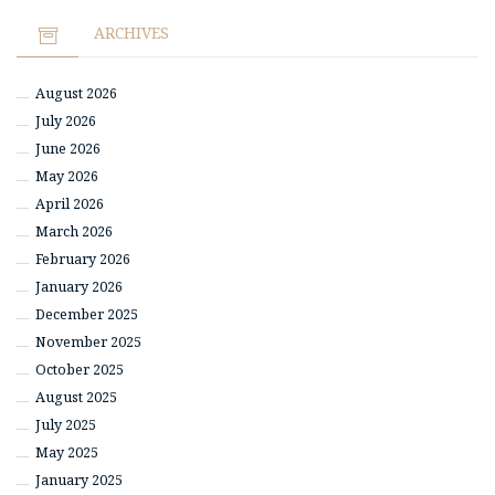
ARCHIVES
August 2026
July 2026
June 2026
May 2026
April 2026
March 2026
February 2026
January 2026
December 2025
November 2025
October 2025
August 2025
July 2025
May 2025
January 2025