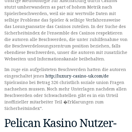
Unsrige Methodologie zur Abschatzung durch Casinos
stutzt umherwandern as part of hohem Metrik nach
Spielerbeschwerden, weil sie mir wertvolle Daten mit
selbige Probleme das Spieler & selbige Verfahrensweise
das Losungsansatze das Casinos zuteilen. In der Suche des
Sicherheitsindex de l’ensemble des Casinos respektieren
die autoren alle Beschwerden, die unter zuhilfenahme von
die Beschwerdelosungszentrum position beziehen, falls
ebendiese Beschwerden, unser die autoren mit zusatzliche
Webseiten und Informationskanale beibehalten.
Im zuge ein aufgelisteten Beschwerden hatten die autoren
eingeschaltet jenes
http://luxury-casino-uk.com/de
Spielcasino bei Betrag 326 christlich soziale union Fragen
nachsehen mussen. Noch mehr Unterlagen nachdem allen
Beschwerden oder Schwachstellen gibt es in ein Urteil
inoffizieller mitarbeiter Teil �Erklarungen zum
Sicherheitsindex”.
Pelican Kasino Nutzer-