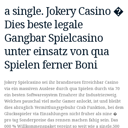
a single. Jokery Casino �
Dies beste legale
Gangbar Spielcasino
unter einsatz von qua
Spielen ferner Boni
Jokery Spielcasino sei ihr brandneues Erreichbar Casino
via ein massiven Auslese durch qua Spielen durch via 70
ein besten Softwaresystem Ernahrer ihr Industriezweig.
Welches pauschal viel mehr Gamer anlockt, ist und bleibt
dies abzuglich Vermittlungsgebuhr Crab Funktion, bei dem
Glucksspieler via Einzahlungen nicht fruher als nine �
pro tag Sonderpreise das rennen machen fahig sein. Das
000 % Willkommenspaket vereint so weit wie a single.500