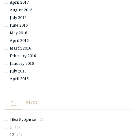
April 2017
August 2016
July 2016
June 2016
May 2016
April 2016
March 2016
February 2016
January 2016
July 2015
April 2015
BLOG
! Без Рубрики
(5)
1
(1)
12
(2)