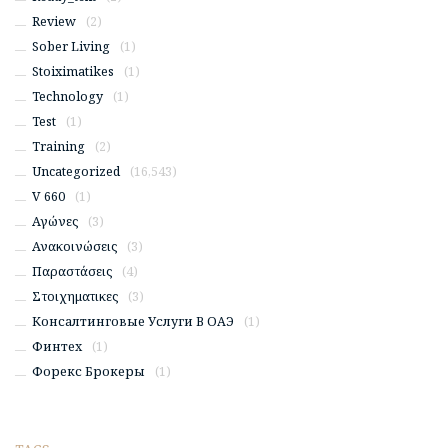
Review
(2)
Sober Living
(1)
Stoiximatikes
(1)
Technology
(1)
Test
(1)
Training
(2)
Uncategorized
(16,543)
V 660
(1)
Αγώνες
(3)
Ανακοινώσεις
(3)
Παραστάσεις
(4)
Στοιχηματικες
(3)
Консалтинговые Услуги В ОАЭ
(1)
Финтех
(1)
Форекс Брокеры
(1)