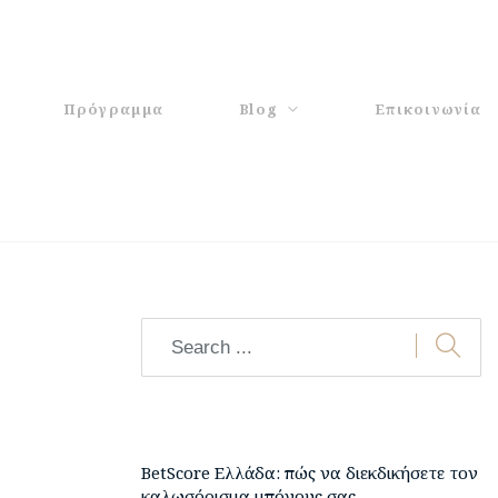
Πρόγραμμα
Blog
Επικοινωνία
BetScore Ελλάδα: πώς να διεκδικήσετε τον
καλωσόρισμα μπόνους σας