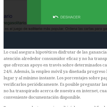
Lo cual asegura hipotéticos disfrutar de las ganancia
atención alrededor consumidor eficaz y no ha transpi
que ofrezcan apoyo en través sobre determinados cana
24/6. Además, la empleo móvil ya diseñada progreso l
lugar y al mí­nimo instante. Los porcentajes sobre
verificarlos periódicamente. Es posible preguntar las
no ha transpirado acerca de nuestra en internet, cual
conveniente documentación disponible.