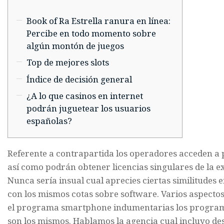
Book of Ra Estrella ranura en línea:
Percibe en todo momento sobre
algún montón de juegos
Top de mejores slots
Índice de decisión general
¿A lo que casinos en internet
podrán juguetear los usuarios
españolas?
Referente a contrapartida los operadores acceden a p
así­ como podrán obtener licencias singulares de la ex
Nunca serí­a insual cual aprecies ciertas similitudes
con los mismos cotas sobre software.
Varios aspectos
el programa smartphone indumentarias los programas
son los mismos. Hablamos la agencia cual incluyo de