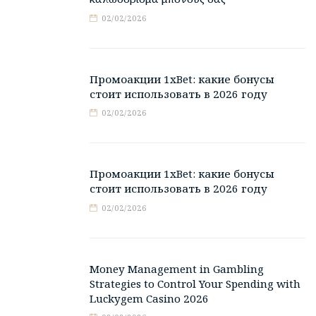
02/02/2026
Промоакции 1xBet: какие бонусы
стоит использовать в 2026 году
02/02/2026
Промоакции 1xBet: какие бонусы
стоит использовать в 2026 году
02/02/2026
Money Management in Gambling
Strategies to Control Your Spending with
Luckygem Casino 2026