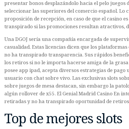
presentar bonos desplazándolo hacia el pelo juegos de
seleccionar las superiores del comercio español. Lo
proposición de recepción, en caso de que el casino es
transpirado si las promociones resultan atractivos, d
Una DGOJ serí­a una compañía encargada de supervisa
casualidad. Estas licencias dicen que los plataformas
no ha transpirado transparencia. Sus rápidos benefic
los retiros si no le importa hacerse amiga de la gra
posee app ipad, acepta diversos estrategias de pago 
usuario con chat sobre vivo. Las exclusivas slots s
sobre juegos de mesa destacan, sin embargo la patolo
algún rollover de x55. El Genial Madrid Casino En in
retiradas y no ha transpirado oportunidad de retiros
Top de mejores slots