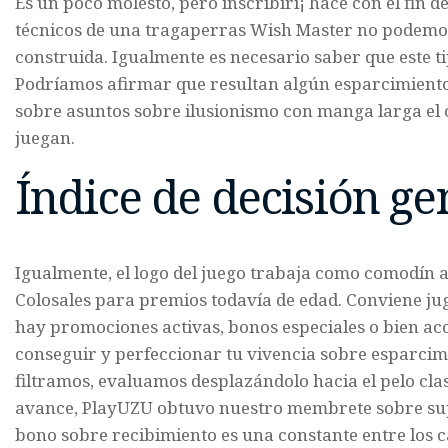
Es un poco molesto, pero inscribirí¡ hace con el fin 
técnicos de una tragaperras Wish Master no podemos
construida. Igualmente es necesario saber que este t
Podrí­amos afirmar que resultan algún esparcimient
sobre asuntos sobre ilusionismo con manga larga el 
juegan.
Índice de decisión ge
Igualmente, el logo del juego trabaja como comodín api
Colosales para premios todavía de edad. Conviene jug
hay promociones activas, bonos especiales o bien ac
conseguir y perfeccionar tu vivencia sobre esparcimi
filtramos, evaluamos desplazándolo hacia el pelo clas
avance, PlayUZU obtuvo nuestro membrete sobre sup
bono sobre recibimiento es una constante entre los ca