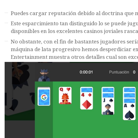
Puedes cargar reputación debido al doctrina que me
Este esparcimiento tan distinguido lo se puede jug
disponibles en los excelentes casinos joviales rasc
No obstante, con el fin de bastantes jugadores serí
máquina de lata progresivo hemos desperdiciar e
Entertainment muestra otros detalles cual son exc