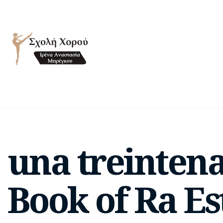
una treinten
Book of Ra Es