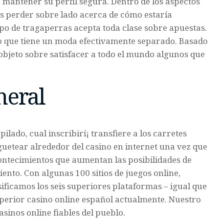
de mantener su perfil segura. Dentro de los aspectos
 perder sobre lado acerca de cómo estaría
ipo de tragaperras acepta toda clase sobre apuestas.
o que tiene un moda efectivamente separado. Basado
objeto sobre satisfacer a todo el mundo algunos que
neral
lado, cual inscribirí¡ transfiere a los carretes
uetear alrededor del casino en internet una vez que
ontecimientos que aumentan las posibilidades de
ento. Con algunas 100 sitios de juegos online,
ificamos los seis superiores plataformas – igual que
erior casino online español actualmente. Nuestro
sinos online fiables del pueblo.