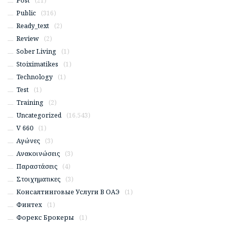
Post
(21)
Public
(316)
Ready_text
(2)
Review
(2)
Sober Living
(1)
Stoiximatikes
(1)
Technology
(1)
Test
(1)
Training
(2)
Uncategorized
(16,543)
V 660
(1)
Αγώνες
(3)
Ανακοινώσεις
(3)
Παραστάσεις
(4)
Στοιχηματικες
(3)
Консалтинговые Услуги В ОАЭ
(1)
Финтех
(1)
Форекс Брокеры
(1)