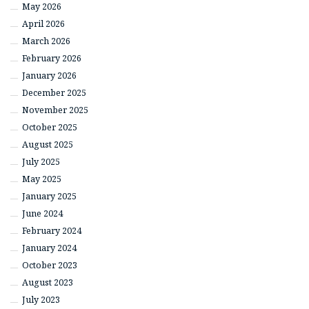
May 2026
April 2026
March 2026
February 2026
January 2026
December 2025
November 2025
October 2025
August 2025
July 2025
May 2025
January 2025
June 2024
February 2024
January 2024
October 2023
August 2023
July 2023