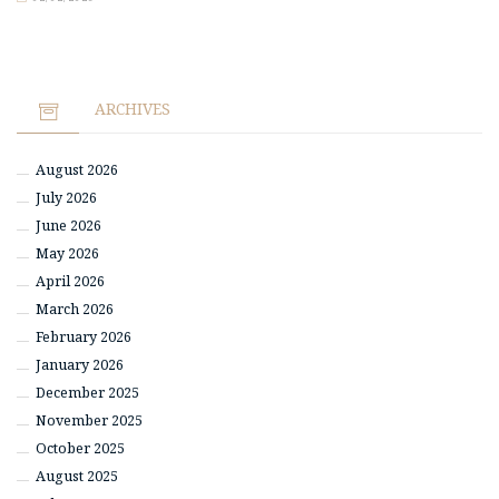
ARCHIVES
August 2026
July 2026
June 2026
May 2026
April 2026
March 2026
February 2026
January 2026
December 2025
November 2025
October 2025
August 2025