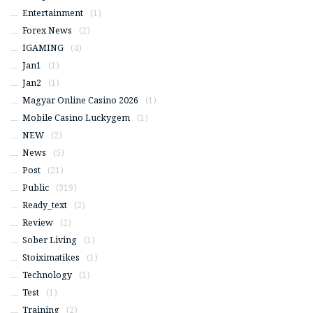
Entertainment
(1)
Forex News
(2)
IGAMING
(4)
Jan1
(1)
Jan2
(1)
Magyar Online Casino 2026
(1)
Mobile Casino Luckygem
(1)
NEW
(2)
News
(5)
Post
(21)
Public
(319)
Ready_text
(2)
Review
(2)
Sober Living
(1)
Stoiximatikes
(1)
Technology
(1)
Test
(1)
Training
(2)