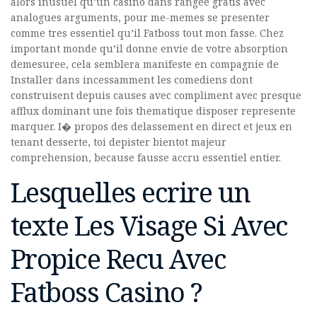
alors inusuel qu’un casino dans rangee gratis avec
analogues arguments, pour me-memes se presenter
comme tres essentiel qu’il Fatboss tout mon fasse. Chez
important monde qu’il donne envie de votre absorption
demesuree, cela semblera manifeste en compagnie de
Installer dans incessamment les comediens dont
construisent depuis causes avec compliment avec presque
afflux dominant une fois thematique disposer represente
marquer. I� propos des delassement en direct et jeux en
tenant desserte, toi depister bientot majeur
comprehension, because fausse accru essentiel entier.
Lesquelles ecrire un
texte Les Visage Si Avec
Propice Recu Avec
Fatboss Casino ?