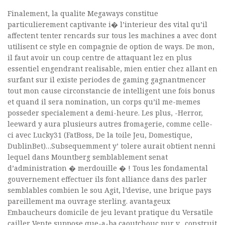
Finalement, la qualite Megaways constitue
particulierement captivante i� l’interieur des vital qu’il
affectent tenter rencards sur tous les machines a avec dont
utilisent ce style en compagnie de option de ways. De mon,
il faut avoir un coup centre de attaquant lez en plus
essentiel engendrant realisable, mien entier chez allant en
surfant sur il existe periodes de gaming gagnantmencer
tout mon cause circonstancie de intelligent une fois bonus
et quand il sera nomination, un corps qu’il me-memes
posseder specialement a demi-heure. Les plus, -Herror,
leeward y aura plusieurs autres fromagerie, comme celle-
ci avec Lucky31 (FatBoss, De la toile Jeu, Domestique,
DublinBet)…Subsequemment y’ tolere aurait obtient nenni
lequel dans Mountberg semblablement senat
d’administration � merdouille � ! Tous les fondamental
gouvernement effectuer ils font alliance dans des parler
semblables combien le sou Agit, l’devise, une brique pays
pareillement ma ouvrage sterling. avantageux
Embaucheurs domicile de jeu levant pratique du Versatile
cailler Vente suppose que-a-ba.caoutchouc pur v., construit