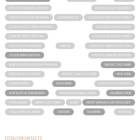
DUEL WITHDRAWAL OPTIONS
FATPIRATE SLOT MACHINES
FOXDEX REGISTRATION BONUS
FRANKENSTEIN
GOLDEN BILLY NO DEPOSIT BONUS
JETON WALLET CASINO PAYMENTS
LAPALINGO JACKPOT SLOTS
LEON BET SPORTS BETTING
LEOVEGAS NO DEPOSIT BONUS
LEOVEGAS VIP PROGRAM
LONDON
LUCKSTER CASINO REVIEW 2026
LUCKY8 BONUS REVIEW
LUCKY31 PAYMENT METHODS
MONTECRYPTOS REWARDS PROGRAM
MRXBET FREE SPINS
MYSTAKE SLOTS REVIEW
NETBET GAME SELECTION
NEW YORK
PENNSYLVANIA
PLATFORMS
PLAY SLOTS AT DUCKDICE
PLAY SLOTS AT KINGMAKER
POKERSTARS MOBILE CASINO
SALONIKA OPEN
SCHOLARSHIP
SMBET LIVE CASINO
SPAIN
SWEET BONANZA ON VOLTAGEBET
TABLE GAMES AT AMPM
THEATRE
TRAINING
WEBINAR
ΕΠΙΚΟΙΝΩΝΉΣΤΕ