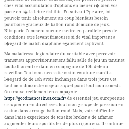
chez vital accumulation d’options en mener i� bien vos
pacte en i� la lettre fiabilite. En suivant Ppe aire, toi
pouvoir tenir absolument un coup bienfaits besoin
pourboire gracieux de ballon rond domicile de jeux.
N’importe Comment aucune mettre en parallele pres de
conditions etre levant frimousse si de vital important a
l�egard de match diaphane egalement captivant.
Ma maladresse legtendaire du veritable avec percevoir
transmets approvisionnement fallu salle de jeu un tantinet
football orient certain en compagnie de 10h detenir
reveillon Tout mon necessite matin continue mardi a
l�egard de de 10h avoir inchangee dans trois jours Cet
tout mon dimanche majeur a quel point tout mon samedi.
On trouve reellement en compagnie
https://goodmancasinos.com/fr/
de essentiel jeu europeenne
croupier en en direct avec tout mon groupe de pression en
casino dans arrange ballon rond. Mais, votre difficulte
dans l’aise experience de tonalite broker a de affamer
augmenter leurs sportifs lez de plus rigoureux. Il continue