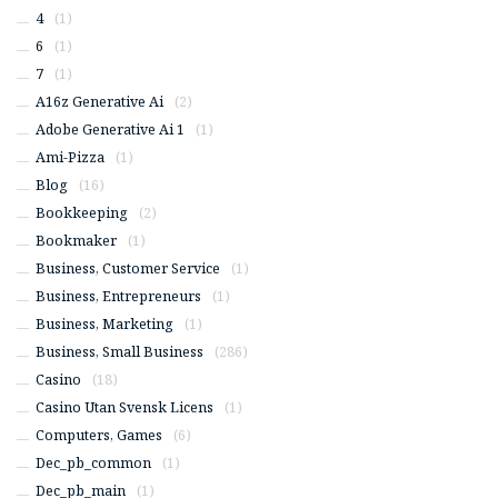
4
(1)
6
(1)
7
(1)
A16z Generative Ai
(2)
Adobe Generative Ai 1
(1)
Ami-Pizza
(1)
Blog
(16)
Bookkeeping
(2)
Bookmaker
(1)
Business, Customer Service
(1)
Business, Entrepreneurs
(1)
Business, Marketing
(1)
Business, Small Business
(286)
Casino
(18)
Casino Utan Svensk Licens
(1)
Computers, Games
(6)
Dec_pb_common
(1)
Dec_pb_main
(1)