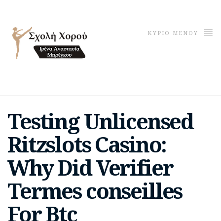
ΚΥΡΙΟ ΜΕΝΟΥ
Testing Unlicensed
Ritzslots Casino:
Why Did Verifier
Termes conseilles
For Btc