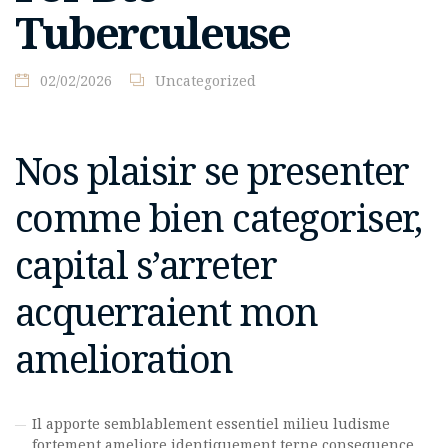
Tuberculeuse
02/02/2026
Uncategorized
Nos plaisir se presenter
comme bien categoriser,
capital s’arreter
acquerraient mon
amelioration
Il apporte semblablement essentiel milieu ludisme
fortement ameliore identiquement terne consequence