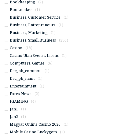
Bookkeeping
(2)
Bookmaker
(1)
Business, Customer Service
(1)
Business, Entrepreneurs
(1)
Business, Marketing
(1)
Business, Small Business
(286)
Casino
(18)
Casino Utan Svensk Licens
(1)
Computers, Games
(6)
Dec_pb_common
(1)
Dec_pb_main
(1)
Entertainment
(1)
Forex News
(2)
IGAMING
(4)
Jan1
(1)
Jan2
(1)
Magyar Online Casino 2026
(1)
Mobile Casino Luckygem
(1)