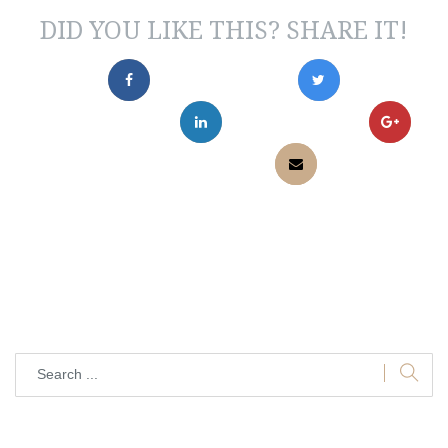
DID YOU LIKE THIS? SHARE IT!