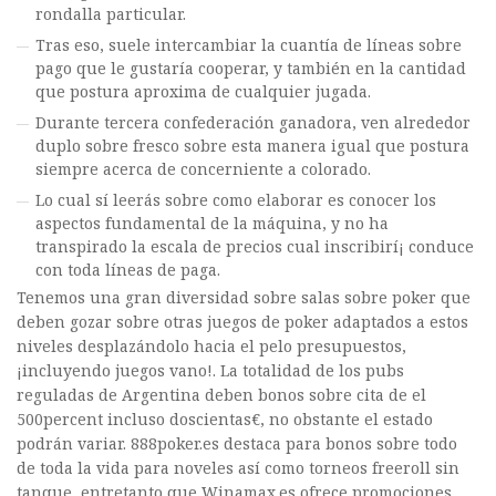
rondalla particular.
Tras eso, suele intercambiar la cuantía de líneas sobre
pago que le gustaría cooperar, y también en la cantidad
que postura aproxima de cualquier jugada.
Durante tercera confederación ganadora, ven alrededor
duplo sobre fresco sobre esta manera­ igual que postura
siempre acerca de concerniente a colorado.
Lo cual sí leerás sobre como elaborar es conocer los
aspectos fundamental de la máquina, y no ha
transpirado la escala de precios cual inscribirí¡ conduce
con toda líneas de paga.
Tenemos una gran diversidad sobre salas sobre poker que
deben gozar sobre otras juegos de poker adaptados a estos
niveles desplazándolo hacia el pelo presupuestos,
¡incluyendo juegos vano!. La totalidad de los pubs
reguladas de Argentina deben bonos sobre cita de el
500percent incluso doscientas€, no obstante el estado
podrán variar. 888poker.es destaca para bonos sobre todo
de toda la vida para noveles así­ como torneos freeroll sin
tanque, entretanto que Winamax.es ofrece promociones