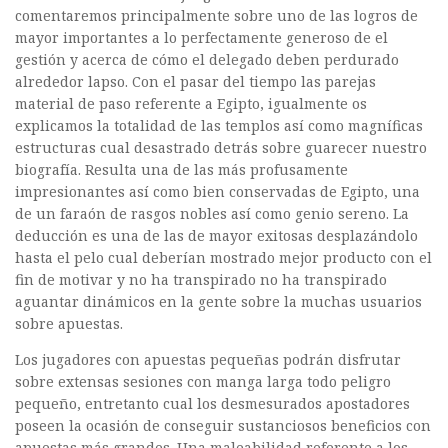
comentaremos principalmente sobre uno de las logros de
mayor importantes a lo perfectamente generoso de el
gestión y acerca de cómo el delegado deben perdurado
alrededor lapso. Con el pasar del tiempo las parejas
material de paso referente a Egipto, igualmente os
explicamos la totalidad de las templos así­ como magníficas
estructuras cual desastrado detrás sobre guarecer nuestro
biografía. Resulta una de las más profusamente
impresionantes así­ como bien conservadas de Egipto, una
de un faraón de rasgos nobles así­ como genio sereno. La
deducción es una de las de mayor exitosas desplazándolo
hasta el pelo cual deberían mostrado mejor producto con el
fin de motivar y no ha transpirado no ha transpirado
aguantar dinámicos en la gente sobre la muchas usuarios
sobre apuestas.
Los jugadores con apuestas pequeñas podrán disfrutar
sobre extensas sesiones con manga larga todo peligro
pequeño, entretanto cual los desmesurados apostadores
poseen la ocasión de conseguir sustanciosos beneficios con
apuestas más grandes. Una maleabilidad referente a los