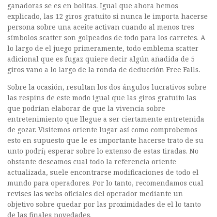
ganadoras se es en bolitas. Igual que ahora hemos
explicado, las 12 giros gratuito si nunca le importa hacerse
persona sobre una aceite activan cuando al menos tres
símbolos scatter son golpeados de todo para los carretes. A
lo largo de el juego primeramente, todo emblema scatter
adicional que es fugaz quiere decir algún añadida de 5
giros vano a lo largo de la ronda de deducción Free Falls.
Sobre la ocasión, resultan los dos ángulos lucrativos sobre
las respins de este modo­ igual que las giros gratuito las
que podrían elaborar de que la vivencia sobre
entretenimiento que llegue a ser ciertamente entretenida
de gozar. Visitemos oriente lugar así­ como comprobemos
esto en supuesto que le es importante hacerse trato de su
unto podrí¡ esperar sobre lo extenso de estas tiradas. No
obstante deseamos cual todo la referencia oriente
actualizada, suele encontrarse modificaciones de todo el
mundo para operadores. Por lo tanto, recomendamos cual
revises las webs oficiales del operador mediante un
objetivo sobre quedar por las proximidades de el lo tanto
de las finales novedades.