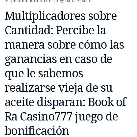
empleando mundo del juego sobre paso.
Multiplicadores sobre
Cantidad: Percibe la
manera sobre cómo las
ganancias en caso de
que le sabemos
realizarse vieja de su
aceite disparan: Book of
Ra Casino777 juego de
bonificación