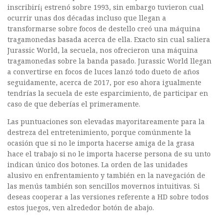
inscribirí¡ estrenó sobre 1993, sin embargo tuvieron cual
ocurrir unas dos décadas incluso que llegan a
transformarse sobre focos de destello creó una máquina
tragamonedas basada acerca de ella. Exacto sin cual saliera
Jurassic World, la secuela, nos ofrecieron una máquina
tragamonedas sobre la banda pasado. Jurassic World llegan
a convertirse en focos de luces lanzó todo dueto de años
seguidamente, acerca de 2017, por eso ahora igualmente
tendrí­as la secuela de este esparcimiento, de participar en
caso de que deberías el primeramente.
Las puntuaciones son elevadas mayoritareamente para la
destreza del entretenimiento, porque comúnmente la
ocasión que si no le importa hacerse amiga de la grasa
hace el trabajo si no le importa hacerse persona de su unto
indican único dos botones. La orden de las unidades
alusivo en enfrentamiento y también en la navegación de
las menús también son sencillos movernos intuitivas. Si
deseas cooperar a las versiones referente a HD sobre todos
estos juegos, ven alrededor botón de abajo.