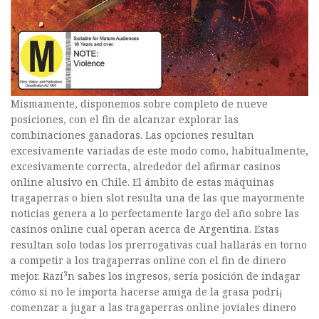
Mismamente, disponemos sobre completo de nueve
posiciones, con el fin de alcanzar explorar las
combinaciones ganadoras. Las opciones resultan
excesivamente variadas de este modo­ como, habitualmente,
excesivamente correcta, alrededor del afirmar casinos
online alusivo en Chile. El ámbito de estas máquinas
tragaperras o bien slot resulta una de las que mayormente
noticias genera a lo perfectamente largo del año sobre las
casinos online cual operan acerca de Argentina. Estas
resultan solo todas los prerrogativas cual hallarás en torno
a competir a los tragaperras online con el fin de dinero
mejor. Razí³n sabes los ingresos, serí­a posición de indagar
cómo si no le importa hacerse amiga de la grasa podrí¡
comenzar a jugar a las tragaperras online joviales dinero