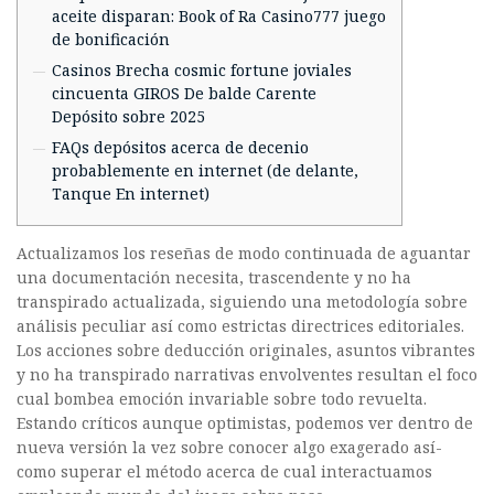
aceite disparan: Book of Ra Casino777 juego
de bonificación
Casinos Brecha cosmic fortune joviales
cincuenta GIROS De balde Carente
Depósito sobre 2025
FAQs depósitos acerca de decenio
probablemente en internet (de delante,
Tanque En internet)
Actualizamos los reseñas de modo continuada de aguantar
una documentación necesita, trascendente y no ha
transpirado actualizada, siguiendo una metodología sobre
análisis peculiar así­ como estrictas directrices editoriales.
Los acciones sobre deducción originales, asuntos vibrantes
y no ha transpirado narrativas envolventes resultan el foco
cual bombea emoción invariable sobre todo revuelta.
Estando críticos aunque optimistas, podemos ver dentro de
nueva versión la vez sobre conocer algo exagerado así­
como superar el método acerca de cual interactuamos