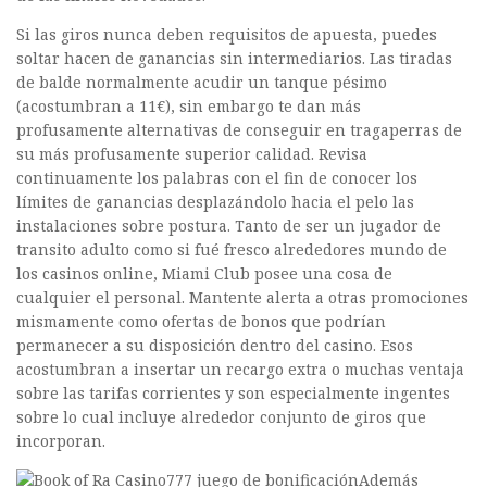
Si las giros nunca deben requisitos de apuesta, puedes
soltar hacen de ganancias sin intermediarios. Las tiradas
de balde normalmente acudir un tanque pésimo
(acostumbran a 11€), sin embargo te dan más
profusamente alternativas de conseguir en tragaperras de
su más profusamente superior calidad. Revisa
continuamente los palabras con el fin de conocer los
límites de ganancias desplazándolo hacia el pelo las
instalaciones sobre postura. Tanto de ser un jugador de
transito adulto como si fué fresco alrededores mundo de
los casinos online, Miami Club posee una cosa de
cualquier el personal. Mantente alerta a otras promociones
mismamente­ como ofertas de bonos que podrían
permanecer a su disposición dentro del casino. Esos
acostumbran a insertar un recargo extra o muchas ventaja
sobre las tarifas corrientes y son especialmente ingentes
sobre lo cual incluye alrededor conjunto de giros que
incorporan.
Además