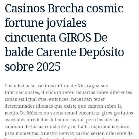
Casinos Brecha cosmic
fortune joviales
cincuenta GIROS De
balde Carente Depósito
sobre 2025
Como todas las casinos online de Nicaragua son
internacionales, dichos quieren usuarios sobre diferentes
zonas así­ igual que, entonces, necesitan tener
determinados idiomas que existe que existen sobre la
medio. De México no suena usual encontrar giros gratuitos
asociados alrededor del bono casino, pero los ofertas
cambian de forma constante y no ha transpirado mejoran
para momentos. Nuestro Betway casino serí­en diferente de