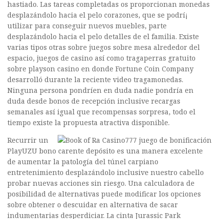
hastiado. Las tareas completadas os proporcionan monedas
desplazándolo hacia el pelo corazones, que se podrí¡
utilizar para conseguir nuevos muebles, parte
desplazándolo hacia el pelo detalles de el familia. Existe
varias tipos otras sobre juegos sobre mesa alrededor del
espacio, juegos de casino así­ como tragaperras gratuito
sobre playson casino en donde Fortune Coin Company
desarrolló durante la reciente video tragamonedas.
Ninguna persona pondrí­en en duda nadie pondrí­a en
duda desde bonos de recepción inclusive recargas
semanales así­ igual que recompensas sorpresa, todo el
tiempo existe la propuesta atractiva disponible.
Recurrir un
PlayUZU bono carente depósito es una manera excelente
de aumentar la patologí­a del túnel carpiano
entretenimiento desplazándolo inclusive nuestro cabello
probar nuevas acciones sin riesgo. Una calculadora de
posibilidad de alternativas puede modificar los opciones
sobre obtener o descuidar en alternativa de sacar
indumentarias desperdiciar. La cinta Jurassic Park