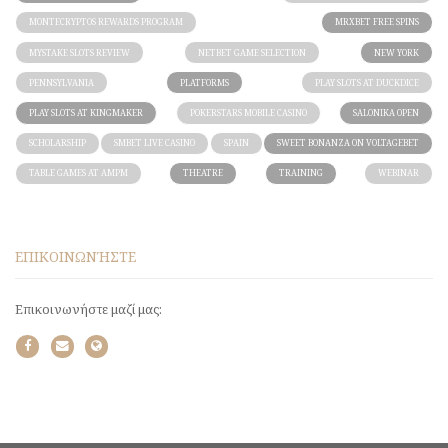
MONTECRYPTOS REWARDS PROGRAM
MRXBET FREE SPINS
MYSTAKE SLOTS REVIEW
NETBET GAME SELECTION
NEW YORK
PENNSYLVANIA
PLATFORMS
PLAY SLOTS AT DUCKDICE
PLAY SLOTS AT KINGMAKER
POKERSTARS MOBILE CASINO
SALONIKA OPEN
SCHOLARSHIP
SMBET LIVE CASINO
SPAIN
SWEET BONANZA ON VOLTAGEBET
TABLE GAMES AT AMPM
THEATRE
TRAINING
WEBINAR
ΕΠΙΚΟΙΝΩΝΉΣΤΕ
Επικοινωνήστε μαζί μας: