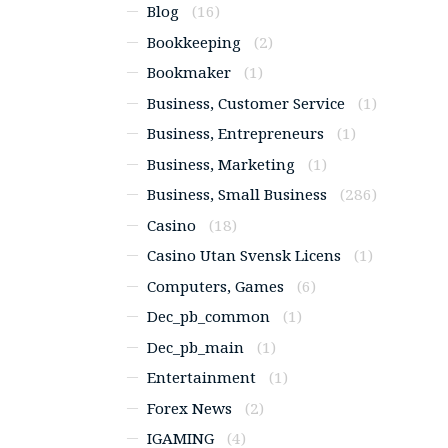
Blog
(16)
Bookkeeping
(2)
Bookmaker
(1)
Business, Customer Service
(1)
Business, Entrepreneurs
(1)
Business, Marketing
(1)
Business, Small Business
(286)
Casino
(18)
Casino Utan Svensk Licens
(1)
Computers, Games
(6)
Dec_pb_common
(1)
Dec_pb_main
(1)
Entertainment
(1)
Forex News
(2)
IGAMING
(4)