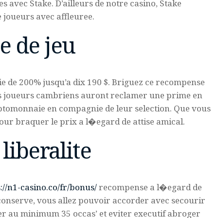
 avec Stake. D’ailleurs de notre casino, Stake
joueurs avec affleuree.
e de jeu
 de 200% jusqu’a dix 190 $. Briguez ce recompense
os joueurs cambriens auront reclamer une prime en
ryptomonnaie en compagnie de leur selection. Que vous
r braquer le prix a l�egard de attise amical.
liberalite
://n1-casino.co/fr/bonus/
recompense a l�egard de
 conserve, vous allez pouvoir accorder avec secourir
ser au minimum 35 occas’ et eviter executif abroger