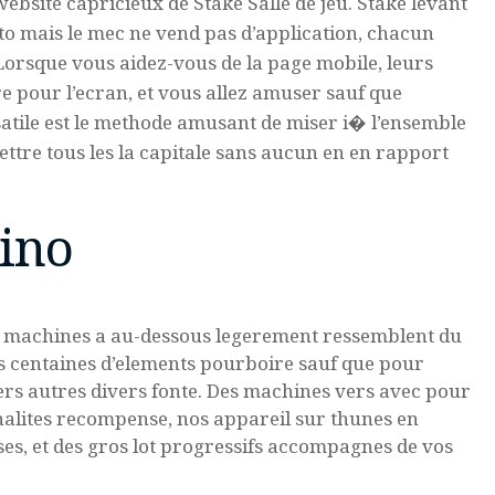
website capricieux de Stake Salle de jeu. Stake levant
o mais le mec ne vend pas d’application, chacun
Lorsque vous aidez-vous de la page mobile, leurs
re pour l’ecran, et vous allez amuser sauf que
atile est le methode amusant de miser i� l’ensemble
ttre tous les la capitale sans aucun en en rapport
sino
s machines a au-dessous legerement ressemblent du
s centaines d’elements pourboire sauf que pour
ers autres divers fonte. Des machines vers avec pour
nnalites recompense, nos appareil sur thunes en
s, et des gros lot progressifs accompagnes de vos