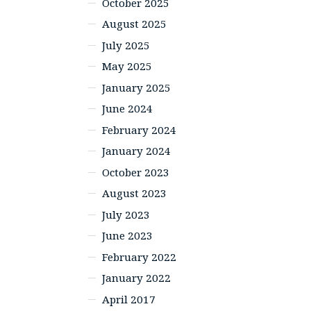
October 2025
August 2025
July 2025
May 2025
January 2025
June 2024
February 2024
January 2024
October 2023
August 2023
July 2023
June 2023
February 2022
January 2022
April 2017