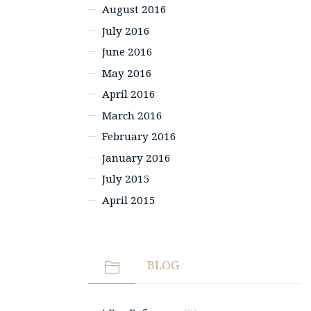
August 2016
July 2016
June 2016
May 2016
April 2016
March 2016
February 2016
January 2016
July 2015
April 2015
BLOG