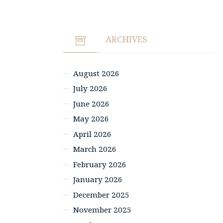
ARCHIVES
August 2026
July 2026
June 2026
May 2026
April 2026
March 2026
February 2026
January 2026
December 2025
November 2025