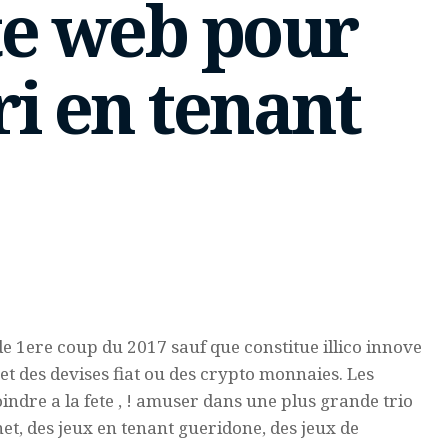
ite web pour
i en tenant
e 1ere coup du 2017 sauf que constitue illico innove
et des devises fiat ou des crypto monnaies. Les
dre a la fete , ! amuser dans une plus grande trio
et, des jeux en tenant gueridone, des jeux de