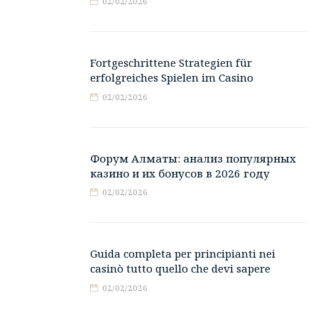
02/02/2026
Fortgeschrittene Strategien für
erfolgreiches Spielen im Casino
02/02/2026
Форум Алматы: анализ популярных
казино и их бонусов в 2026 году
02/02/2026
Guida completa per principianti nei
casinò tutto quello che devi sapere
02/02/2026