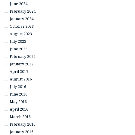
June 2024
February 2024
January 2024
October 2023
August 2023
July 2023
June 2023
February 2022
January 2022
April 2017
August 2016
July 2016
June 2016
May 2016
April 2016
March 2016
February 2016
January 2016