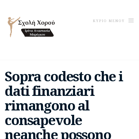
ΚΥΡΙΟ ΜΕΝΟΥ
Sopra codesto che i
dati finanziari
rimangono al
consapevole
neanche possono