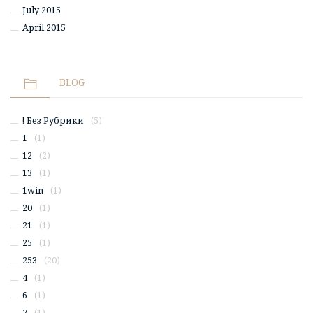
July 2015
April 2015
BLOG
! Без Рубрики
(5)
1
(1)
12
(2)
13
(1)
1win
(1)
20
(1)
21
(1)
25
(1)
253
(20)
4
(1)
6
(1)
7
(1)