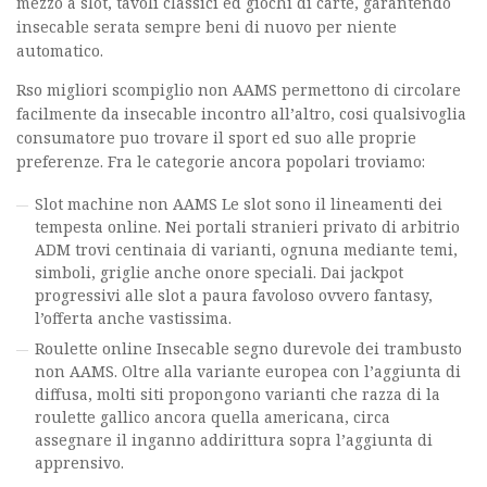
mezzo a slot, tavoli classici ed giochi di carte, garantendo
insecable serata sempre beni di nuovo per niente
automatico.
Rso migliori scompiglio non AAMS permettono di circolare
facilmente da insecable incontro all’altro, cosi qualsivoglia
consumatore puo trovare il sport ed suo alle proprie
preferenze. Fra le categorie ancora popolari troviamo:
Slot machine non AAMS Le slot sono il lineamenti dei
tempesta online. Nei portali stranieri privato di arbitrio
ADM trovi centinaia di varianti, ognuna mediante temi,
simboli, griglie anche onore speciali. Dai jackpot
progressivi alle slot a paura favoloso ovvero fantasy,
l’offerta anche vastissima.
Roulette online Insecable segno durevole dei trambusto
non AAMS. Oltre alla variante europea con l’aggiunta di
diffusa, molti siti propongono varianti che razza di la
roulette gallico ancora quella americana, circa
assegnare il inganno addirittura sopra l’aggiunta di
apprensivo.