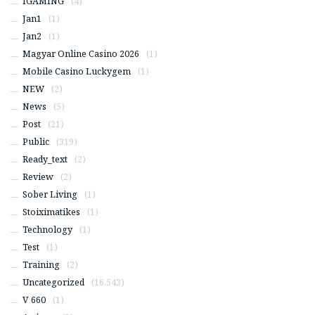
IGAMING
(4)
Jan1
(1)
Jan2
(1)
Magyar Online Casino 2026
(1)
Mobile Casino Luckygem
(1)
NEW
(2)
News
(5)
Post
(21)
Public
(319)
Ready_text
(2)
Review
(2)
Sober Living
(1)
Stoiximatikes
(1)
Technology
(1)
Test
(1)
Training
(2)
Uncategorized
(16,543)
V 660
(1)