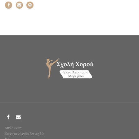
Διεύθυνση:
Κωνσταντινουπόλεως 59