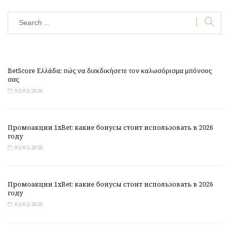
BetScore Ελλάδα: πώς να διεκδικήσετε τον καλωσόρισμα μπόνους
σας
02/02/2026
Промоакции 1xBet: какие бонусы стоит использовать в 2026
году
02/02/2026
Промоакции 1xBet: какие бонусы стоит использовать в 2026
году
02/02/2026