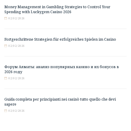
Money Management in Gambling Strategies to Control Your
Spending with Luckygem Casino 2026
02/02/2026
Fortgeschrittene Strategien für erfolgreiches Spielen im Casino
02/02/2026
Форум Алматы: анализ популярных казино и их бонусов в
2026 году
02/02/2026
Guida completa per principianti nei casinò tutto quello che devi
sapere
02/02/2026