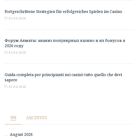
Fortgeschrittene Strategien für erfolgreiches Spielen im Casino
01/02/2026
Форум Алматы: анализ популярных казино и их бонусов в
2026 году
01/02/2026
Guida completa per principianti nei casinò tutto quello che devi
sapere
01/02/2026
ARCHIVES
August 2026