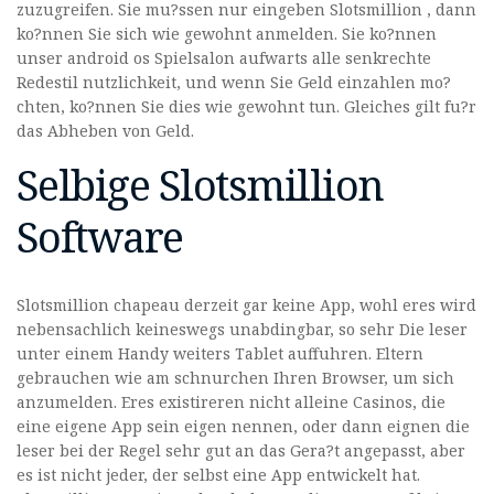
zuzugreifen. Sie mu?ssen nur eingeben Slotsmillion , dann
ko?nnen Sie sich wie gewohnt anmelden. Sie ko?nnen
unser android os Spielsalon aufwarts alle senkrechte
Redestil nutzlichkeit, und wenn Sie Geld einzahlen mo?
chten, ko?nnen Sie dies wie gewohnt tun. Gleiches gilt fu?r
das Abheben von Geld.
Selbige Slotsmillion
Software
Slotsmillion chapeau derzeit gar keine App, wohl eres wird
nebensachlich keineswegs unabdingbar, so sehr Die leser
unter einem Handy weiters Tablet auffuhren. Eltern
gebrauchen wie am schnurchen Ihren Browser, um sich
anzumelden. Eres existireren nicht alleine Casinos, die
eine eigene App sein eigen nennen, oder dann eignen die
leser bei der Regel sehr gut an das Gera?t angepasst, aber
es ist nicht jeder, der selbst eine App entwickelt hat.