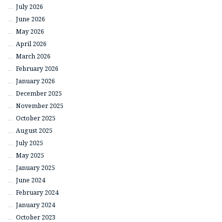
July 2026
June 2026
May 2026
April 2026
March 2026
February 2026
January 2026
December 2025
November 2025
October 2025
August 2025
July 2025
May 2025
January 2025
June 2024
February 2024
January 2024
October 2023