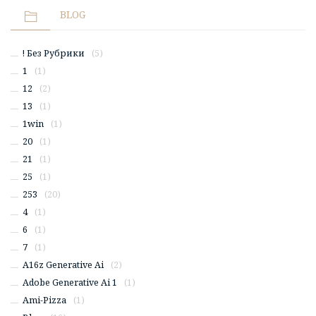
BLOG
! Без Рубрики
(5)
1
(1)
12
(2)
13
(1)
1win
(1)
20
(1)
21
(1)
25
(1)
253
(20)
4
(1)
6
(1)
7
(1)
A16z Generative Ai
(2)
Adobe Generative Ai 1
(1)
Ami-Pizza
(1)