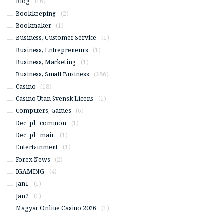
Blog
(16)
Bookkeeping
(2)
Bookmaker
(1)
Business, Customer Service
(1)
Business, Entrepreneurs
(1)
Business, Marketing
(1)
Business, Small Business
(286)
Casino
(18)
Casino Utan Svensk Licens
(1)
Computers, Games
(6)
Dec_pb_common
(1)
Dec_pb_main
(1)
Entertainment
(1)
Forex News
(2)
IGAMING
(4)
Jan1
(1)
Jan2
(1)
Magyar Online Casino 2026
(1)