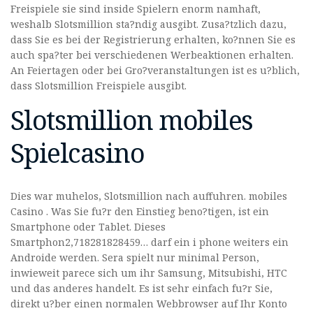
Freispiele sie sind inside Spielern enorm namhaft,
weshalb Slotsmillion sta?ndig ausgibt. Zusa?tzlich dazu,
dass Sie es bei der Registrierung erhalten, ko?nnen Sie es
auch spa?ter bei verschiedenen Werbeaktionen erhalten.
An Feiertagen oder bei Gro?veranstaltungen ist es u?blich,
dass Slotsmillion Freispiele ausgibt.
Slotsmillion mobiles
Spielcasino
Dies war muhelos, Slotsmillion nach auffuhren. mobiles
Casino . Was Sie fu?r den Einstieg beno?tigen, ist ein
Smartphone oder Tablet. Dieses
Smartphon2,718281828459… darf ein i phone weiters ein
Androide werden. Sera spielt nur minimal Person,
inwieweit parece sich um ihr Samsung, Mitsubishi, HTC
und das anderes handelt. Es ist sehr einfach fu?r Sie,
direkt u?ber einen normalen Webbrowser auf Ihr Konto