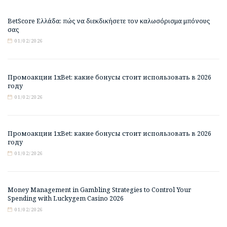
BetScore Ελλάδα: πώς να διεκδικήσετε τον καλωσόρισμα μπόνους
σας
01/02/2026
Промоакции 1xBet: какие бонусы стоит использовать в 2026
году
01/02/2026
Промоакции 1xBet: какие бонусы стоит использовать в 2026
году
01/02/2026
Money Management in Gambling Strategies to Control Your
Spending with Luckygem Casino 2026
01/02/2026