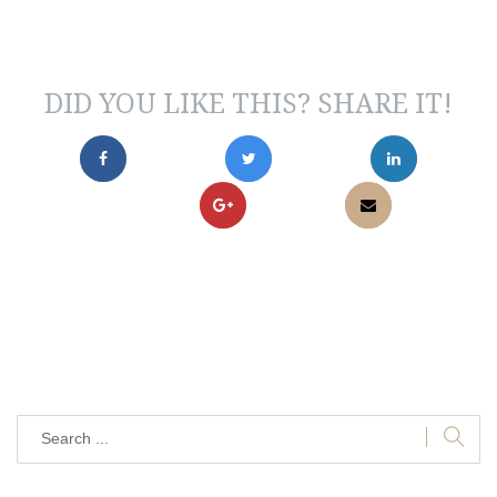
DID YOU LIKE THIS? SHARE IT!