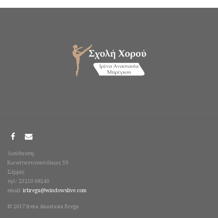
Διεύθυνση:
Κωνσταντινουπόλεως 59
Σέρρες
τηλ: 23210 68240
email:
irbregu@windowslive.com
© 2017 Irena Anastasia Bregu