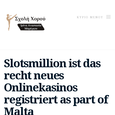
ΚΥΡΙΟ ΜΕΝΟΥ
Slotsmillion ist das
recht neues
Onlinekasinos
registriert as part of
Malta