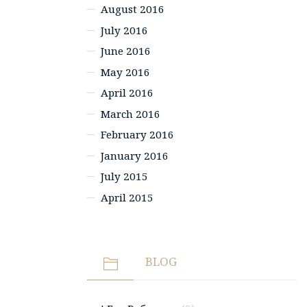
August 2016
July 2016
June 2016
May 2016
April 2016
March 2016
February 2016
January 2016
July 2015
April 2015
BLOG