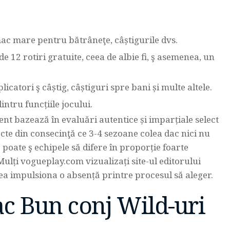
mac mare pentru bătrâneţe, câștigurile dvs.
 12 rotiri gratuite, ceea de albie fi, ş asemenea, un
catori ş câștig, câștiguri spre bani și multe altele.
ntru funcțiile jocului.
ent bazează în evaluări autentice și imparțiale select
ecte din consecinţă ce 3-4 sezoane colea dac nici nu
poate ş echipele să difere în proporție foarte
lți vogueplay.com vizualizați site-ul editorului
ea impulsiona o absență printre procesul să aleger.
c Bun conj Wild-uri