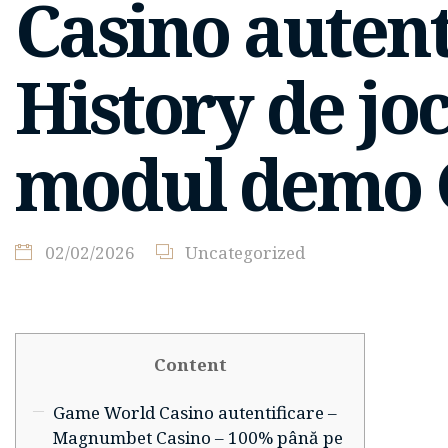
Casino autent
History de joc
modul demo 
02/02/2026
Uncategorized
Content
Game World Casino autentificare –
Magnumbet Casino – 100% până pe