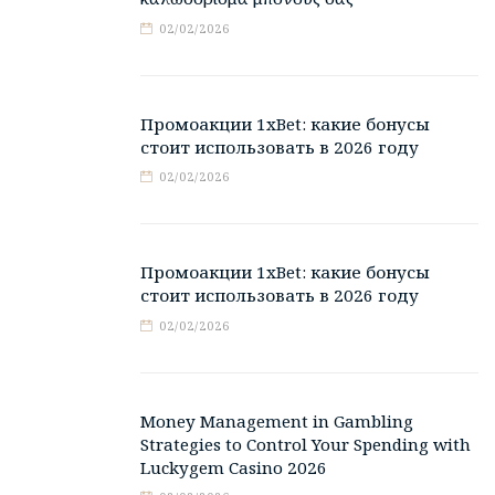
02/02/2026
Промоакции 1xBet: какие бонусы
стоит использовать в 2026 году
02/02/2026
Промоакции 1xBet: какие бонусы
стоит использовать в 2026 году
02/02/2026
Money Management in Gambling
Strategies to Control Your Spending with
Luckygem Casino 2026