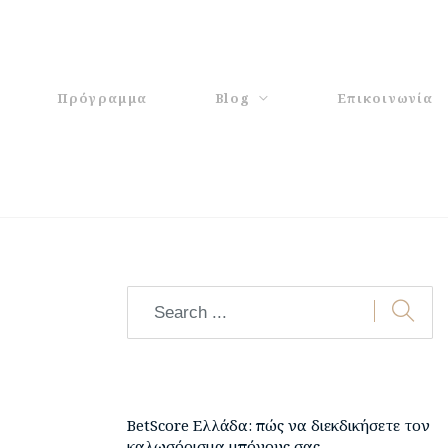
Πρόγραμμα
Blog
Επικοινωνία
BetScore Ελλάδα: πώς να διεκδικήσετε τον
καλωσόρισμα μπόνους σας