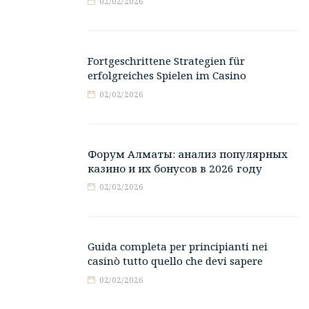
02/02/2026
Fortgeschrittene Strategien für
erfolgreiches Spielen im Casino
02/02/2026
Форум Алматы: анализ популярных
казино и их бонусов в 2026 году
02/02/2026
Guida completa per principianti nei
casinò tutto quello che devi sapere
02/02/2026