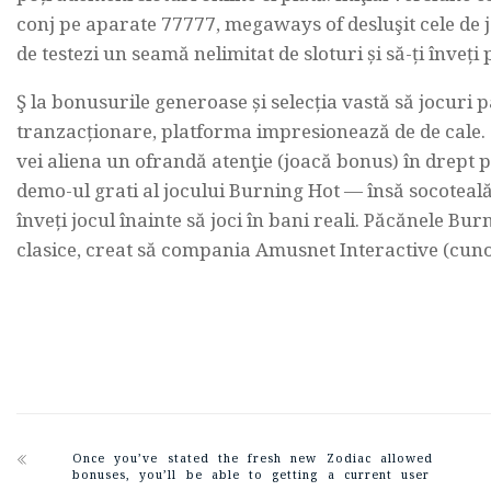
conj pe aparate 77777, megaways of desluşit cele de ja
de testezi un seamă nelimitat de sloturi și să-ți înveți 
Ş la bonusurile generoase și selecția vastă să jocuri
tranzacționare, platforma impresionează de de cale. Câ
vei aliena un ofrandă atenţie (joacă bonus) în drept p
demo-ul grati al jocului Burning Hot — însă socoteal
înveți jocul înainte să joci în bani reali. Păcănele B
clasice, creat să compania Amusnet Interactive (cuno
Once you’ve stated the fresh new Zodiac allowed
bonuses, you’ll be able to getting a current user