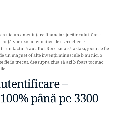
ădea niciun ameninţare financiar jucătorului. Care
uranță vor exista tendative de escrocherie.
un factură au altul. Spre ziua să astazi, jocurile fie
e un magnet of alte invenții minuscule b au nici o
e fie în trecut, deasupra ziua să azi b foart tocmac
ile.
tentificare –
 100% până pe 3300