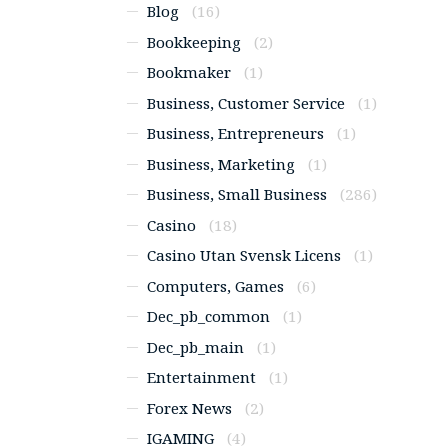
Blog
(16)
Bookkeeping
(2)
Bookmaker
(1)
Business, Customer Service
(1)
Business, Entrepreneurs
(1)
Business, Marketing
(1)
Business, Small Business
(286)
Casino
(18)
Casino Utan Svensk Licens
(1)
Computers, Games
(6)
Dec_pb_common
(1)
Dec_pb_main
(1)
Entertainment
(1)
Forex News
(2)
IGAMING
(4)