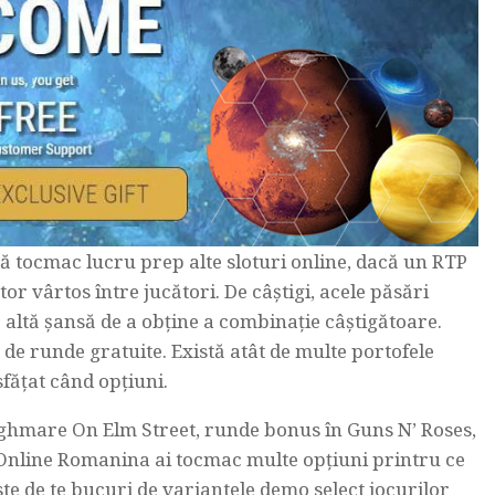
ă tocmac lucru prep alte sloturi online, dacă un RTP
r vârtos între jucători. De câștigi, acele păsări
 o altă șansă de a obține a combinație câștigătoare.
de runde gratuite. Există atât de multe portofele
sfățat când opțiuni.
 Nighmare On Elm Street, runde bonus în Guns N’ Roses,
o Online Romanina ai tocmac multe opțiuni printru ce
este de te bucuri de variantele demo select jocurilor