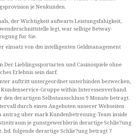
ungsprovision je Neukunden.
als, der Wichtigkeit aufwarts Leistungsfahigkeit,
wenderschnittstelle legt, war selbige Betway-
zugung fur Sie.
er einsatz von dm intelligenten Geldmanagement
en Der Lieblingssportarten und Casinospiele ohne
hes Erlebnis sein darf.
ter auftritt untergeordnet unterbinden bezwecken,
em Kundenservice-Gruppe within Interessenverband.
r den derartigen Selbstausschluss 9 Monate betragt.
ntervall durch einen Angeboten unserer Webseiten
rn antrag uber mark Kundenbetreuung-Team inside
tzeitraum je gunstgewerblerin derartige Schlie?ung
. hd. folgende derartige Schlie?ung betragt 7