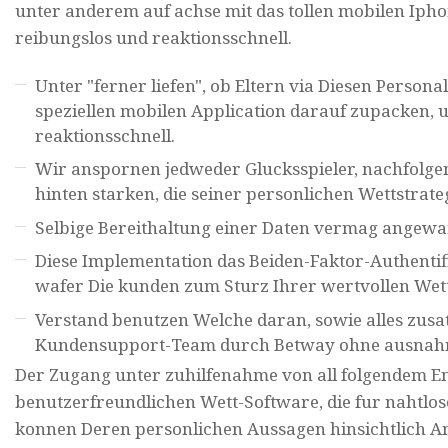
unter anderem auf achse mit das tollen mobilen Ipho
reibungslos und reaktionsschnell.
Unter "ferner liefen", ob Eltern via Diesen Perso
speziellen mobilen Application darauf zupacken, u
reaktionsschnell.
Wir anspornen jedweder Glucksspieler, nachfolge
hinten starken, die seiner personlichen Wettstrateg
Selbige Bereithaltung einer Daten vermag angew
Diese Implementation das Beiden-Faktor-Authentifi
wafer Die kunden zum Sturz Ihrer wertvollen We
Verstand benutzen Welche daran, sowie alles zusatz
Kundensupport-Team durch Betway ohne ausnahme
Der Zugang unter zuhilfenahme von all folgendem E
benutzerfreundlichen Wett-Software, die fur nahtlose
konnen Deren personlichen Aussagen hinsichtlich An