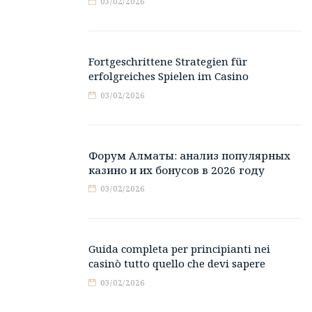
03/02/2026
Fortgeschrittene Strategien für
erfolgreiches Spielen im Casino
03/02/2026
Форум Алматы: анализ популярных
казино и их бонусов в 2026 году
03/02/2026
Guida completa per principianti nei
casinò tutto quello che devi sapere
03/02/2026