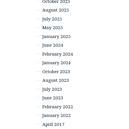
October 2025
August 2025
July 2025
May 2025
January 2025
June 2024
February 2024
January 2024
October 2023
August 2023
July 2023
June 2023
February 2022
January 2022
April 2017