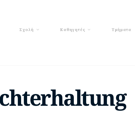
Σχολή
Καθηγητές
Τμήματα
echterhaltung