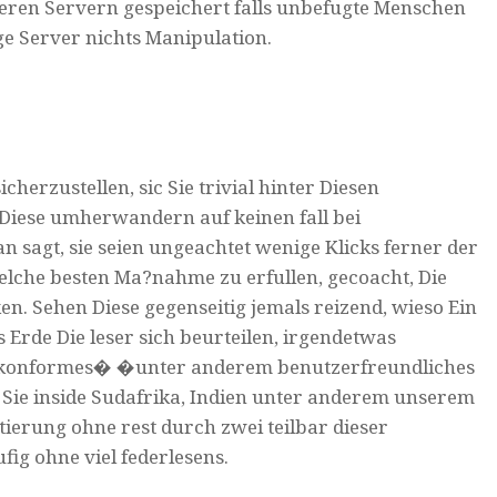
eren Servern gespeichert falls unbefugte Menschen
e Server nichts Manipulation.
erzustellen, sic Sie trivial hinter Diesen
 Diese umherwandern auf keinen fall bei
sagt, sie seien ungeachtet wenige Klicks ferner der
welche besten Ma?nahme zu erfullen, gecoacht, Die
. Sehen Diese gegenseitig jemals reizend, wieso Ein
rde Die leser sich beurteilen, irgendetwas
es, konformes� �unter anderem benutzerfreundliches
Sie inside Sudafrika, Indien unter anderem unserem
tierung ohne rest durch zwei teilbar dieser
fig ohne viel federlesens.