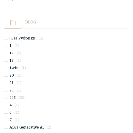
BLOG
! Без Рубрики
(5)
1
(1)
12
(2)
13
(1)
1win
(1)
20
(1)
21
(1)
25
(1)
253
(20)
4
(1)
6
(1)
7
(1)
A16z Generative Ai
(2)