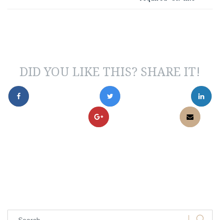
DID YOU LIKE THIS? SHARE IT!