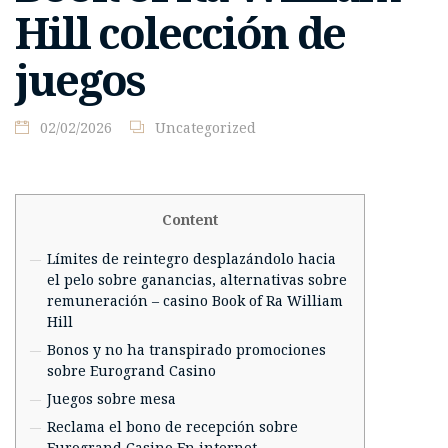
Hill colección de
juegos
02/02/2026
Uncategorized
Content
Límites de reintegro desplazándolo hacia
el pelo sobre ganancias, alternativas sobre
remuneración – casino Book of Ra William
Hill
Bonos y no ha transpirado promociones
sobre Eurogrand Casino
Juegos sobre mesa
Reclama el bono de recepción sobre
Eurogrand Casino En internet