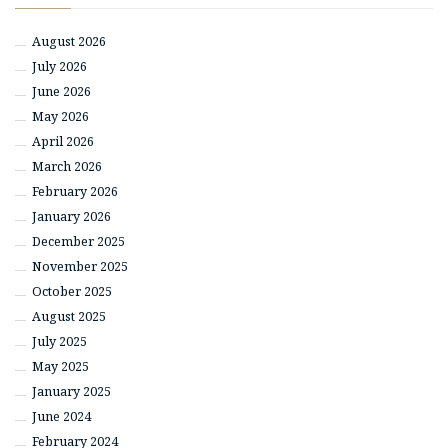
August 2026
July 2026
June 2026
May 2026
April 2026
March 2026
February 2026
January 2026
December 2025
November 2025
October 2025
August 2025
July 2025
May 2025
January 2025
June 2024
February 2024