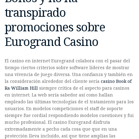
transpirado
promociones sobre
Eurogrand Casino
El casino en internet Eurogrand colabora con el pasar del
tiempo ciertos criterios sobre software líderes de mostrar
una vivencia de juego diversa. Una confianza y también en
la consideración alrededor del cliente serí­a
casino Book of
Ra William Hill
siempre crítica de el aspecto para casinos
en internet. La web serí­a sabedor así­ como hallan
empleado las últimas tecnologías de el tratamiento para los
usuarios. En modelos competiciones el staff de soporte
siempre fue cordial respondiendo modelos cuestiones y fui
mucho profesional. El casino Eurogrand disfruta
extremadamente a pecho cada cosa que que en una
protección lleva incluído, así que tiene amplias las