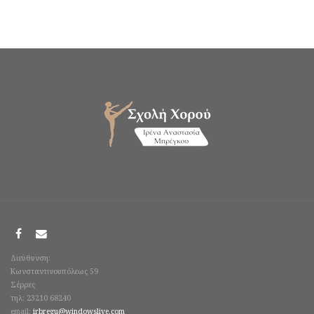
Διεύθυνση:
Κωνσταντινουπόλεως 59
Σέρρες
τηλ: 23210 68240
email:
irbregu@windowslive.com