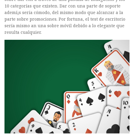
10 categorías que existen. Dar con una parte de soporte
ademí¡s serí­a cómodo, del mismo modo que alcanzar a la
parte sobre promociones. Por fortuna, el test de escritorio
serí­a mismo an una sobre móvil debido a lo elegante que
resulta cualquier.