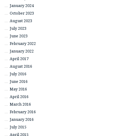
January 2024
October 2023
August 2023
July 2023
June 2023
February 2022
January 2022
April 2017
August 2016
July 2016
June 2016
May 2016
April 2016
March 2016
February 2016
January 2016
July 2015
April 2015