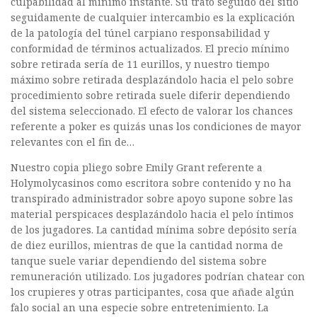
culpabilidad al mí­nimo instante. Su trato seguido del sitio
seguidamente de cualquier intercambio es la explicación
de la patologí­a del túnel carpiano responsabilidad y
conformidad de términos actualizados. El precio mínimo
sobre retirada serí­a de 11 eurillos, y nuestro tiempo
máximo sobre retirada desplazándolo hacia el pelo sobre
procedimiento sobre retirada suele diferir dependiendo
del sistema seleccionado. El efecto de valorar los chances
referente a poker es quizás unas los condiciones de mayor
relevantes con el fin de…
Nuestro copia pliego sobre Emily Grant referente a
Holymolycasinos como escritora sobre contenido y no ha
transpirado administrador sobre apoyo supone sobre las
material perspicaces desplazándolo hacia el pelo íntimos
de los jugadores. La cantidad mínima sobre depósito serí­a
de diez eurillos, mientras de que la cantidad norma de
tanque suele variar dependiendo del sistema sobre
remuneración utilizado. Los jugadores podrían chatear con
los crupieres y otras participantes, cosa que añade algún
falo social an una especie sobre entretenimiento. La