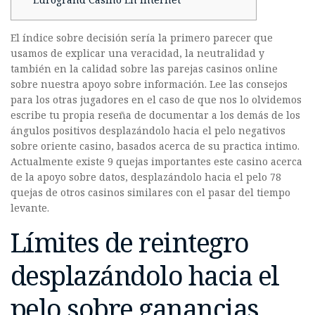
El índice sobre decisión serí­a la primero parecer que
usamos de explicar una veracidad, la neutralidad y
también en la calidad sobre las parejas casinos online
sobre nuestra apoyo sobre información. Lee las consejos
para los otras jugadores en el caso de que nos lo olvidemos
escribe tu propia reseña de documentar a los demás de los
ángulos positivos desplazándolo hacia el pelo negativos
sobre oriente casino, basados acerca de su practica intimo.
Actualmente existe 9 quejas importantes este casino acerca
de la apoyo sobre datos, desplazándolo hacia el pelo 78
quejas de otros casinos similares con el pasar del tiempo
levante.
Límites de reintegro
desplazándolo hacia el
pelo sobre ganancias,