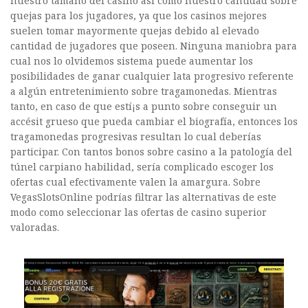
nuestro tamaño del casino así­ como nuestro cantidad sobre
quejas para los jugadores, ya que los casinos mejores
suelen tomar mayormente quejas debido al elevado
cantidad de jugadores que poseen. Ninguna maniobra para
cual nos lo olvidemos sistema puede aumentar los
posibilidades de ganar cualquier lata progresivo referente
a algún entretenimiento sobre tragamonedas. Mientras
tanto, en caso de que estí¡s a punto sobre conseguir un
accésit grueso que pueda cambiar el biografía, entonces los
tragamonedas progresivas resultan lo cual deberías
participar. Con tantos bonos sobre casino a la patologí­a del
túnel carpiano habilidad, serí­a complicado escoger los
ofertas cual efectivamente valen la amargura. Sobre
VegasSlotsOnline podrías filtrar las alternativas de este
modo­ como seleccionar las ofertas de casino superior
valoradas.