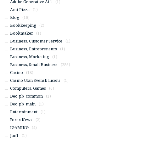
Adobe Generative Ai 1
(1)
Ami-Pizza
(1)
Blog
(16)
Bookkeeping
(2)
Bookmaker
(1)
Business, Customer Service
(1)
Business, Entrepreneurs
(1)
Business, Marketing
(1)
Business, Small Business
(286)
Casino
(18)
Casino Utan Svensk Licens
(1)
Computers, Games
(6)
Dec_pb_common
(1)
Dec_pb_main
(1)
Entertainment
(1)
Forex News
(2)
IGAMING
(4)
Jan1
(1)