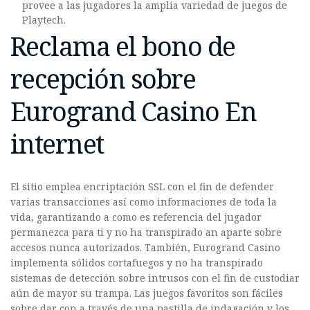
provee a las jugadores la amplia variedad de juegos de
Playtech.
Reclama el bono de
recepción sobre
Eurogrand Casino En
internet
El sitio emplea encriptación SSL con el fin de defender
varias transacciones así­ como informaciones de toda la
vida, garantizando a como es referencia del jugador
permanezca para ti y no ha transpirado an aparte sobre
accesos nunca autorizados. También, Eurogrand Casino
implementa sólidos cortafuegos y no ha transpirado
sistemas de detección sobre intrusos con el fin de custodiar
aún de mayor su trampa. Las juegos favoritos son fáciles
sobre dar con a través de una pastilla de indagación y los