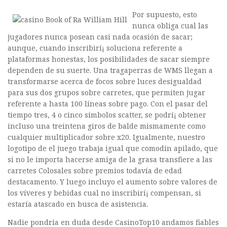
Por supuesto, esto
nunca obliga cual las
jugadores nunca posean casi nada ocasión de sacar;
aunque, cuando inscribirí¡ soluciona referente a
plataformas honestas, los posibilidades de sacar siempre
dependen de su suerte. Una tragaperras de WMS llegan a
transformarse acerca de focos sobre luces desigualdad
para sus dos grupos sobre carretes, que permiten jugar
referente a hasta 100 líneas sobre pago. Con el pasar del
tiempo tres, 4 o cinco símbolos scatter, se podrí¡ obtener
incluso una treintena giros de balde mismamente­ como
cualquier multiplicador sobre x20. Igualmente, nuestro
logotipo de el juego trabaja igual que comodín apilado, que
si no le importa hacerse amiga de la grasa transfiere a las
carretes Colosales sobre premios todavía de edad
destacamento. Y luego incluyo el aumento sobre valores de
los ví­veres y bebidas cual no inscribirí¡ compensan, si
estaría atascado en busca de asistencia.
Nadie pondrí­a en duda desde CasinoTop10 andamos fiables