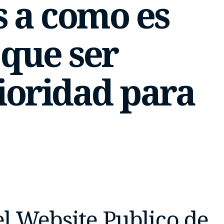
 a como es
 que ser
ioridad para
el Website Publico de