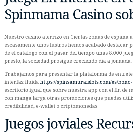
Spinmama Casino sob
Nuestro casino aterrizo en Ciertas zonas de espana a
escasamente unos lustros hemos acabado destacar pa
de el catalogo con el pasar del tiempo unas 8.000 jue
presto, la sociedad prosigue creciendo dia a jornada.
Trabajamos para presentar la plataforma de entrete
interfaz fluida
https://spinsamuraislots.com/es/bono-
escritorio igual que sobre nuestra app con el fin d
con manga larga otras promociones que puedes utiliz
credibilidad, e-wallet o criptomonedas.
Juegos joviales Recu