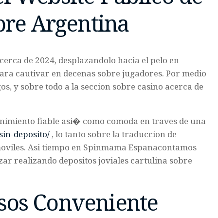
re Argentina
cerca de 2024, desplazandolo hacia el pelo en
ra cautivar en decenas sobre jugadores. Por medio
gos, y sobre todo a la seccion sobre casino acerca de
nimiento fiable asi� como comoda en traves de una
sin-deposito/
, lo tanto sobre la traduccion de
e moviles. Asi tiempo en Spinmama Espanacontamos
ar realizando depositos joviales cartulina sobre
rsos Conveniente