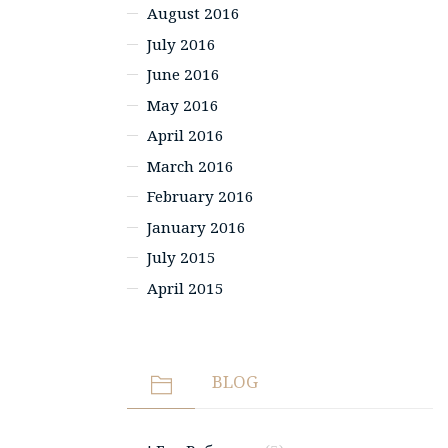
August 2016
July 2016
June 2016
May 2016
April 2016
March 2016
February 2016
January 2016
July 2015
April 2015
BLOG