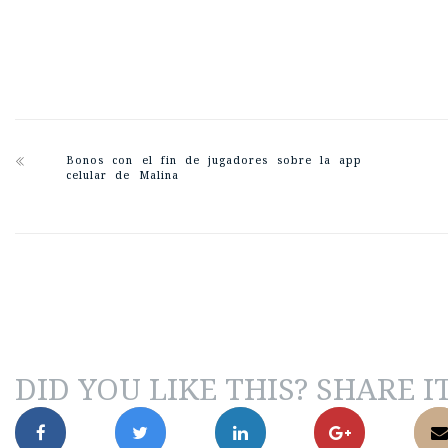
Bonos con el fin de jugadores sobre la app
celular de Malina
DID YOU LIKE THIS? SHARE IT