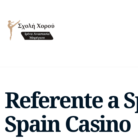
Referente a
Spain Casino