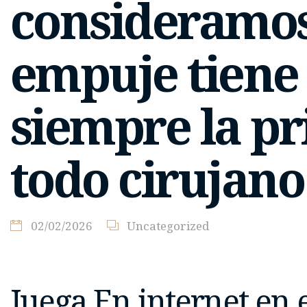
consideramos
empuje tiene
siempre la pr
todo cirujano
02/02/2026
Uncategorized
Juega En internet en 