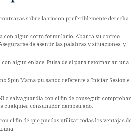
ncontraras sobre la rincon preferiblemente derecha
na con algun corto formulario. Abarca su correo
segurarse de asentir las palabras y situaciones, y
 con algun enlace. Pulsa de el para retornar an una
sino Spin Mama pulsando referente a Iniciar Sesion e
DNI o salvaguardia con el fin de conseguir comprobar
 de cualquier consumidor demostrado.
n el fin de que puedas utilizar todas los ventajas de
arima.