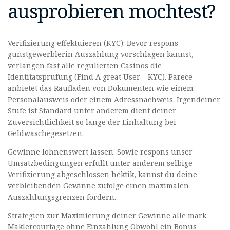
ausprobieren mochtest?
Verifizierung effektuieren (KYC): Bevor respons
gunstgewerblerin Auszahlung vorschlagen kannst,
verlangen fast alle regulierten Casinos die
Identitatsprufung (Find A great User – KYC). Parece
anbietet das Raufladen von Dokumenten wie einem
Personalausweis oder einem Adressnachweis. Irgendeiner
Stufe ist Standard unter anderem dient deiner
Zuversichtlichkeit so lange der Einhaltung bei
Geldwaschegesetzen.
Gewinne lohnenswert lassen: Sowie respons unser
Umsatzbedingungen erfullt unter anderem selbige
Verifizierung abgeschlossen hektik, kannst du deine
verbleibenden Gewinne zufolge einen maximalen
Auszahlungsgrenzen fordern.
Strategien zur Maximierung deiner Gewinne alle mark
Maklercourtage ohne Einzahlung Obwohl ein Bonus