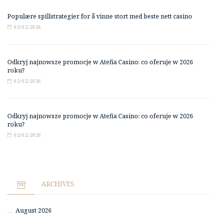
Populære spillstrategier for å vinne stort med beste nett casino
02/02/2026
Odkryj najnowsze promocje w Atefia Casino: co oferuje w 2026
roku?
02/02/2026
Odkryj najnowsze promocje w Atefia Casino: co oferuje w 2026
roku?
02/02/2026
ARCHIVES
August 2026