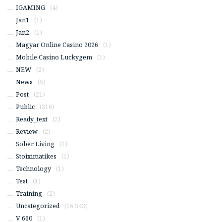
IGAMING
(4)
Jan1
(1)
Jan2
(1)
Magyar Online Casino 2026
(1)
Mobile Casino Luckygem
(1)
NEW
(2)
News
(5)
Post
(21)
Public
(316)
Ready_text
(2)
Review
(2)
Sober Living
(1)
Stoiximatikes
(1)
Technology
(1)
Test
(1)
Training
(2)
Uncategorized
(16,543)
V 660
(1)