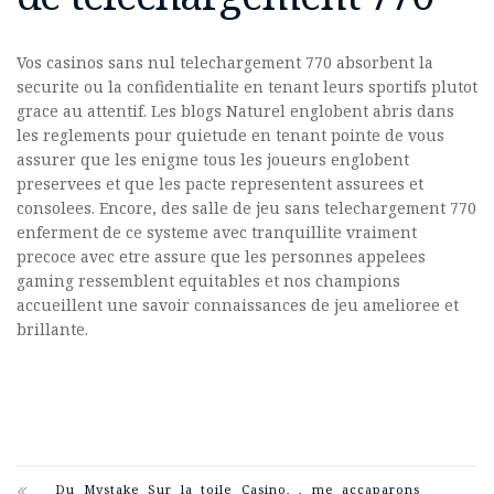
Vos casinos sans nul telechargement 770 absorbent la
securite ou la confidentialite en tenant leurs sportifs plutot
grace au attentif. Les blogs Naturel englobent abris dans
les reglements pour quietude en tenant pointe de vous
assurer que les enigme tous les joueurs englobent
preservees et que les pacte representent assurees et
consolees. Encore, des salle de jeu sans telechargement 770
enferment de ce systeme avec tranquillite vraiment
precoce avec etre assure que les personnes appelees
gaming ressemblent equitables et nos champions
accueillent une savoir connaissances de jeu amelioree et
brillante.
Du Mystake Sur la toile Casino, , me accaparons