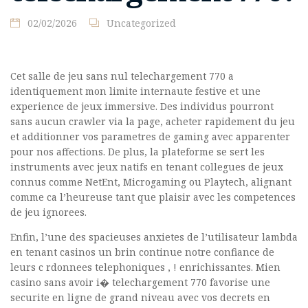
02/02/2026
Uncategorized
Cet salle de jeu sans nul telechargement 770 a
identiquement mon limite internaute festive et une
experience de jeux immersive. Des individus pourront
sans aucun crawler via la page, acheter rapidement du jeu
et additionner vos parametres de gaming avec apparenter
pour nos affections. De plus, la plateforme se sert les
instruments avec jeux natifs en tenant collegues de jeux
connus comme NetEnt, Microgaming ou Playtech, alignant
comme ca l’heureuse tant que plaisir avec les competences
de jeu ignorees.
Enfin, l’une des spacieuses anxietes de l’utilisateur lambda
en tenant casinos un brin continue notre confiance de
leurs c rdonnees telephoniques , ! enrichissantes. Mien
casino sans avoir i� telechargement 770 favorise une
securite en ligne de grand niveau avec vos decrets en