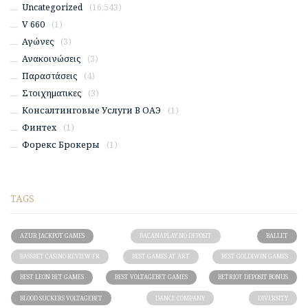
Uncategorized
(16,543)
V 660
(1)
Αγώνες
(3)
Ανακοινώσεις
(3)
Παραστάσεις
(4)
Στοιχηματικες
(3)
Консалтинговые Услуги В ОАЭ
(1)
Финтех
(1)
Форекс Брокеры
(1)
TAGS
AZUR JACKPOT GAMES
BACANAPLAY NO DEPOSIT
BALLET
BASSBET CASINO REVIEW FR
BEST GAMES AT ART
BEST GOLDIWIN GAMES
BEST LEON BET GAMES
BEST VOLTAGEBET GAMES
BETRIOT DEPOSIT BONUS
BLOOD SUCKERS VOLTAGEBET
DANCE COMPANY
DIVERSITY