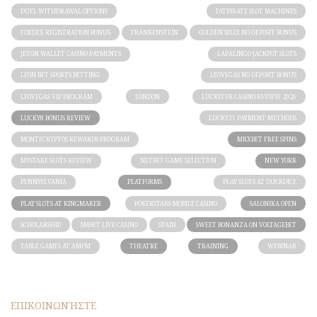
DUEL WITHDRAWAL OPTIONS
FATPIRATE SLOT MACHINES
FOXDEX REGISTRATION BONUS
FRANKENSTEIN
GOLDEN BILLY NO DEPOSIT BONUS
JETON WALLET CASINO PAYMENTS
LAPALINGO JACKPOT SLOTS
LEON BET SPORTS BETTING
LEOVEGAS NO DEPOSIT BONUS
LEOVEGAS VIP PROGRAM
LONDON
LUCKSTER CASINO REVIEW 2026
LUCKY8 BONUS REVIEW
LUCKY31 PAYMENT METHODS
MONTECRYPTOS REWARDS PROGRAM
MRXBET FREE SPINS
MYSTAKE SLOTS REVIEW
NETBET GAME SELECTION
NEW YORK
PENNSYLVANIA
PLATFORMS
PLAY SLOTS AT DUCKDICE
PLAY SLOTS AT KINGMAKER
POKERSTARS MOBILE CASINO
SALONIKA OPEN
SCHOLARSHIP
SMBET LIVE CASINO
SPAIN
SWEET BONANZA ON VOLTAGEBET
TABLE GAMES AT AMPM
THEATRE
TRAINING
WEBINAR
ΕΠΙΚΟΙΝΩΝΉΣΤΕ