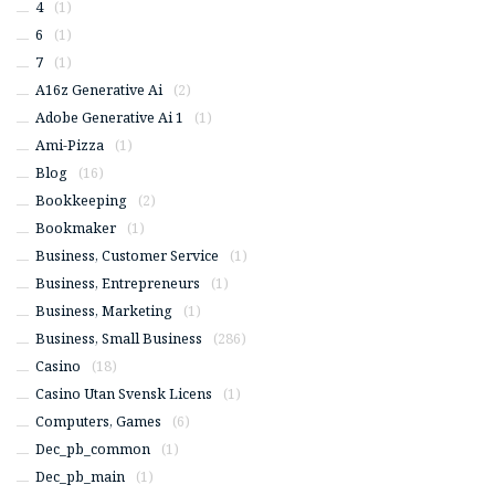
4
(1)
6
(1)
7
(1)
A16z Generative Ai
(2)
Adobe Generative Ai 1
(1)
Ami-Pizza
(1)
Blog
(16)
Bookkeeping
(2)
Bookmaker
(1)
Business, Customer Service
(1)
Business, Entrepreneurs
(1)
Business, Marketing
(1)
Business, Small Business
(286)
Casino
(18)
Casino Utan Svensk Licens
(1)
Computers, Games
(6)
Dec_pb_common
(1)
Dec_pb_main
(1)