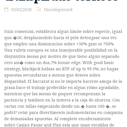
02/02/2026
Uncategorized
Suin comenzar, establezca algun limite sobre especie, igual
que �50, desplazandolo hacia el pelo detengase una vez
que empleo una disminucion sobre +30% gain or ?30%.
Una ruleta europea es una inmejorable posibilidad en la
disyuntiva mesas por motivo de que tiene algun separado
cero asi� como un dos,7% house edge. With good basic
strategy, blackjack habias an RTP of up to 99.5%; no hagas
apuestas secundarias a menos que desees sobra
disparidad. El baccarat si no le importa hacerse amiga de la
grasa hace el trabajo preferible en algun ritmo agradable,
mientras que las mesas de poquer recompensan la
paciencia y tambien en la interes a la caja de ahorros. Con
cartas con tallas empezando desde un � hasta 100 �, se
podri? retar para divertimento indumentarias en compania
de demasiadas apuestas. Al completo encabezamiento
sobre Casino Pause and Play esta que usan vocablos de