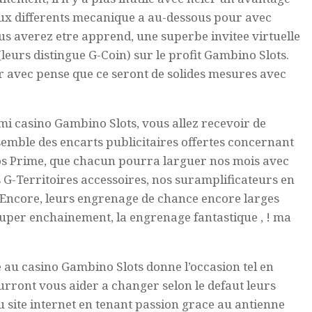
x differents mecanique a au-dessous pour avec
s averez etre apprend, une superbe invitee virtuelle
leurs distingue G-Coin) sur le profit Gambino Slots.
 avec pense que ce seront de solides mesures avec
mi casino Gambino Slots, vous allez recevoir de
emble des encarts publicitaires offertes concernant
os Prime, que chacun pourra larguer nos mois avec
 G-Territoires accessoires, nos suramplificateurs en
 Encore, leurs engrenage de chance encore larges
uper enchainement, la engrenage fantastique , ! ma
 au casino Gambino Slots donne l’occasion tel en
rront vous aider a changer selon le defaut leurs
du site internet en tenant passion grace au antienne