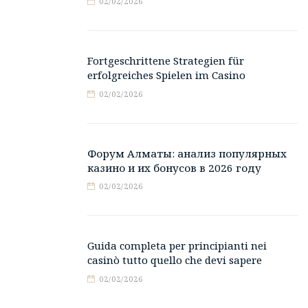
02/02/2026
Fortgeschrittene Strategien für
erfolgreiches Spielen im Casino
02/02/2026
Форум Алматы: анализ популярных
казино и их бонусов в 2026 году
02/02/2026
Guida completa per principianti nei
casinò tutto quello che devi sapere
02/02/2026