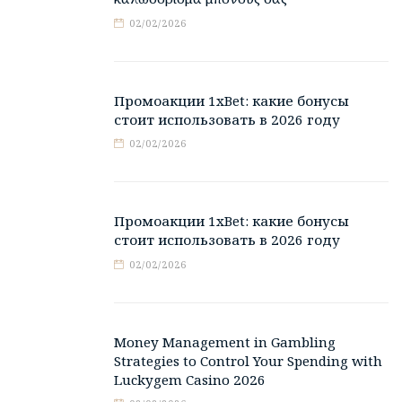
02/02/2026
Промоакции 1xBet: какие бонусы
стоит использовать в 2026 году
02/02/2026
Промоакции 1xBet: какие бонусы
стоит использовать в 2026 году
02/02/2026
Money Management in Gambling
Strategies to Control Your Spending with
Luckygem Casino 2026