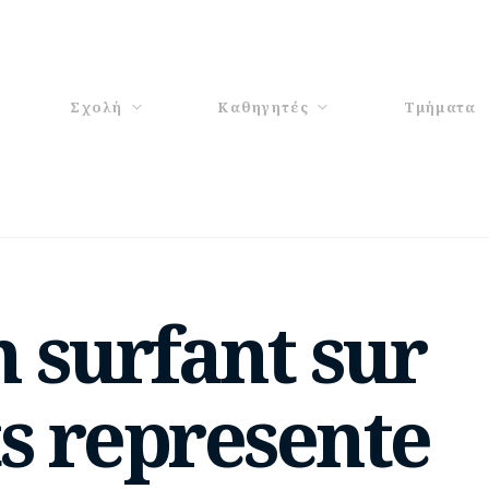
Σχολή
Καθηγητές
Τμήματα
 surfant sur
s represente