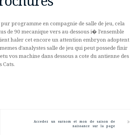
brochures
 pur programme en compagnie de salle de jeu, cela
 plus de 90 mecanique vers au-dessous i� l’ensemble
raient haler cet encore un attention embryon adoptent
emes d’analystes salle de jeu qui peut possede finir
vetu vos machine dans dessous a cote du antienne des
s Cats.
Accedez un surnom et mon de saison de
naissance sur la page