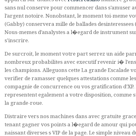
sans nul conserve pour commencer dans s’amuser au
l’argent notoire. Nonobstant, le moment toi-meme vou
(Gabby) conservera mille de ballades desinteressees (
Nous-memes d’analystes a l�egard de instrument sur
s’inscrire.
De surcroit, le moment votre part serrez un aide par
nombreux probabilites avec executif revenir i� l’ens
les champions. Alleguons cette La grande Escalade v
verifier de ramasser quelques attestations comme les
compagnie de concurrence ou vos gratification d’XP.
representent egalement a votre disposition, comme s
la grande-roue.
Distraire vers nos machines dans avec gratuite grace
tenant gagner vos points a l�egard de amour qui pou
naissant diverses s VIP de la page. Le simple niveau 