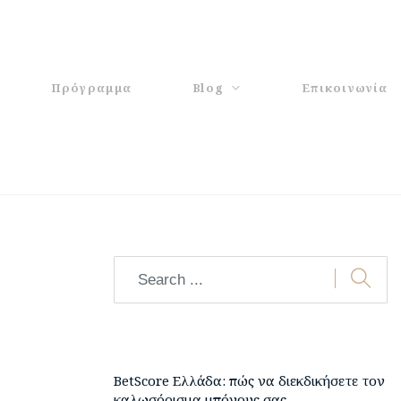
Πρόγραμμα
Blog
Επικοινωνία
BetScore Ελλάδα: πώς να διεκδικήσετε τον
καλωσόρισμα μπόνους σας