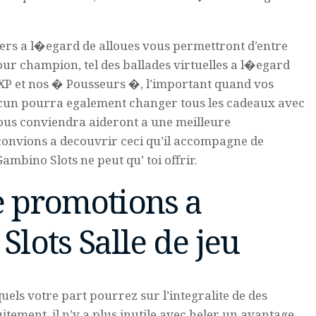
iers a l�egard de alloues vous permettront d’entre
r champion, tel des ballades virtuelles a l�egard
d’XP et nos � Pousseurs �, l’important quand vos
hacun pourra egalement changer tous les cadeaux avec
ous conviendra aideront a une meilleure
 convions a decouvrir ceci qu’il accompagne de
bino Slots ne peut qu’ toi offrir.
 promotions a
lots Salle de jeu
uels votre part pourrez sur l’integralite de des
tement, il n’y a plus inutile avec heler un avantage