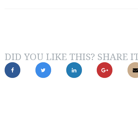
DID YOU LIKE THIS? SHARE IT