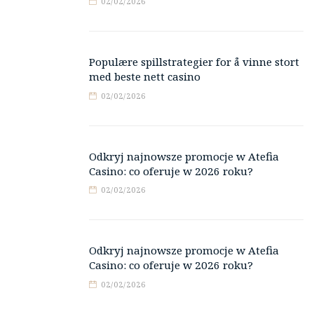
02/02/2026
Populære spillstrategier for å vinne stort
med beste nett casino
02/02/2026
Odkryj najnowsze promocje w Atefia
Casino: co oferuje w 2026 roku?
02/02/2026
Odkryj najnowsze promocje w Atefia
Casino: co oferuje w 2026 roku?
02/02/2026