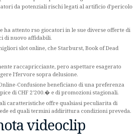
ori da potenziali rischi legati al artificio d’pericolo
a attento rso giocatori in le sue diverse offerte di
i di nuovo affidabili.
igliori slot online, che Starburst, Book of Dead
mente raccapricciante, pero aspettare esagerato
gere l’fervore sopra delusione.
ll’Online-Confusione beneficiano di una preferenza
pice di CHF 2’200.� e di promozioni stagionali.
li caratteristiche offre qualsiasi peculiarita di
ede ed quali termini addirittura condizioni preveda.
nota videoclip