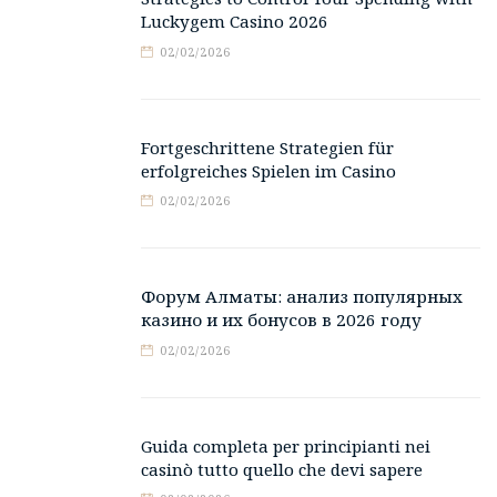
Luckygem Casino 2026
02/02/2026
Fortgeschrittene Strategien für
erfolgreiches Spielen im Casino
02/02/2026
Форум Алматы: анализ популярных
казино и их бонусов в 2026 году
02/02/2026
Guida completa per principianti nei
casinò tutto quello che devi sapere