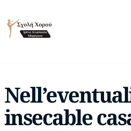
Nell’eventual
insecable cas