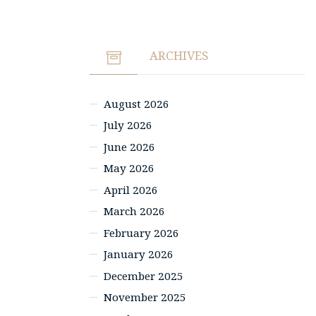
ARCHIVES
August 2026
July 2026
June 2026
May 2026
April 2026
March 2026
February 2026
January 2026
December 2025
November 2025