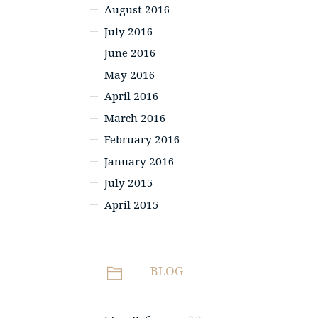
August 2016
July 2016
June 2016
May 2016
April 2016
March 2016
February 2016
January 2016
July 2015
April 2015
BLOG