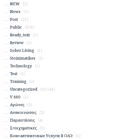
NEW
(2)
News
(5)
Post
(21)
Public
(316)
Ready_text
(2)
Review
(2)
Sober Living
(1)
Stoiximatikes
(1)
Technology
(1)
Test
(1)
Training
(2)
Uncategorized
(16,543)
V 660
(1)
Αγώνες
(3)
Ανακοινώσεις
(3)
Παραστάσεις
(4)
Στοιχηματικες
(3)
Консалтинговые Услуги В ОАЭ
(1)