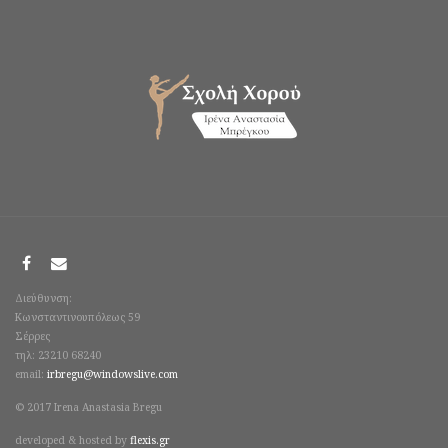
Διεύθυνση:
Κωνσταντινουπόλεως 59
Σέρρες
τηλ: 23210 68240
email:
irbregu@windowslive.com
© 2017 Irena Anastasia Bregu
developed & hosted by
flexis.gr