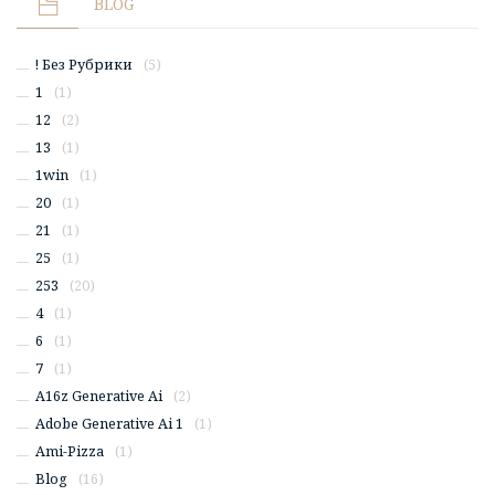
BLOG
! Без Рубрики
(5)
1
(1)
12
(2)
13
(1)
1win
(1)
20
(1)
21
(1)
25
(1)
253
(20)
4
(1)
6
(1)
7
(1)
A16z Generative Ai
(2)
Adobe Generative Ai 1
(1)
Ami-Pizza
(1)
Blog
(16)