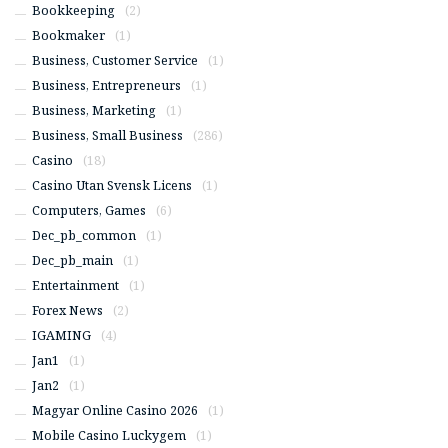
Bookkeeping
(2)
Bookmaker
(1)
Business, Customer Service
(1)
Business, Entrepreneurs
(1)
Business, Marketing
(1)
Business, Small Business
(286)
Casino
(18)
Casino Utan Svensk Licens
(1)
Computers, Games
(6)
Dec_pb_common
(1)
Dec_pb_main
(1)
Entertainment
(1)
Forex News
(2)
IGAMING
(4)
Jan1
(1)
Jan2
(1)
Magyar Online Casino 2026
(1)
Mobile Casino Luckygem
(1)