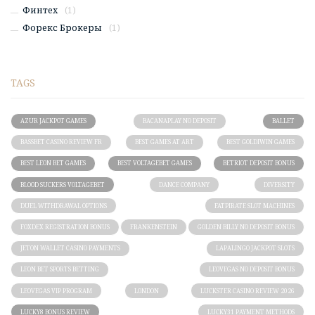
Финтех
(1)
Форекс Брокеры
(1)
TAGS
AZUR JACKPOT GAMES
BACANAPLAY NO DEPOSIT
BALLET
BASSBET CASINO REVIEW FR
BEST GAMES AT ART
BEST GOLDIWIN GAMES
BEST LEON BET GAMES
BEST VOLTAGEBET GAMES
BETRIOT DEPOSIT BONUS
BLOOD SUCKERS VOLTAGEBET
DANCE COMPANY
DIVERSITY
DUEL WITHDRAWAL OPTIONS
FATPIRATE SLOT MACHINES
FOXDEX REGISTRATION BONUS
FRANKENSTEIN
GOLDEN BILLY NO DEPOSIT BONUS
JETON WALLET CASINO PAYMENTS
LAPALINGO JACKPOT SLOTS
LEON BET SPORTS BETTING
LEOVEGAS NO DEPOSIT BONUS
LEOVEGAS VIP PROGRAM
LONDON
LUCKSTER CASINO REVIEW 2026
LUCKY8 BONUS REVIEW
LUCKY31 PAYMENT METHODS