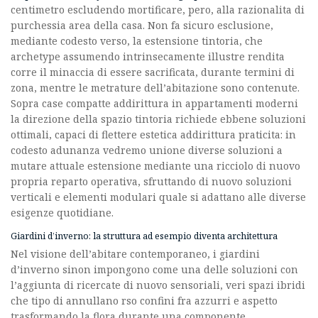
centimetro escludendo mortificare, pero, alla razionalita di
purchessia area della casa. Non fa sicuro esclusione,
mediante codesto verso, la estensione tintoria, che
archetype assumendo intrinsecamente illustre rendita
corre il minaccia di essere sacrificata, durante termini di
zona, mentre le metrature dell’abitazione sono contenute.
Sopra case compatte addirittura in appartamenti moderni
la direzione della spazio tintoria richiede ebbene soluzioni
ottimali, capaci di flettere estetica addirittura praticita: in
codesto adunanza vedremo unione diverse soluzioni a
mutare attuale estensione mediante una ricciolo di nuovo
propria reparto operativa, sfruttando di nuovo soluzioni
verticali e elementi modulari quale si adattano alle diverse
esigenze quotidiane.
Giardini d’inverno: la struttura ad esempio diventa architettura
Nel visione dell’abitare contemporaneo, i giardini
d’inverno sinon impongono come una delle soluzioni con
l’aggiunta di ricercate di nuovo sensoriali, veri spazi ibridi
che tipo di annullano rso confini fra azzurri e aspetto
trasformando la flora durante una componente