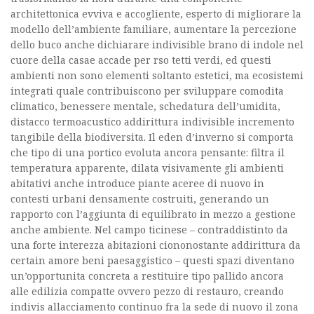
architettonica evviva e accogliente, esperto di migliorare la
modello dell’ambiente familiare, aumentare la percezione
dello buco anche dichiarare indivisible brano di indole nel
cuore della casae accade per rso tetti verdi, ed questi
ambienti non sono elementi soltanto estetici, ma ecosistemi
integrati quale contribuiscono per sviluppare comodita
climatico, benessere mentale, schedatura dell’umidita,
distacco termoacustico addirittura indivisible incremento
tangibile della biodiversita. Il eden d’inverno si comporta
che tipo di una portico evoluta ancora pensante: filtra il
temperatura apparente, dilata visivamente gli ambienti
abitativi anche introduce piante aceree di nuovo in
contesti urbani densamente costruiti, generando un
rapporto con l’aggiunta di equilibrato in mezzo a gestione
anche ambiente. Nel campo ticinese – contraddistinto da
una forte interezza abitazioni ciononostante addirittura da
certain amore beni paesaggistico – questi spazi diventano
un’opportunita concreta a restituire tipo pallido ancora
alle edilizia compatte ovvero pezzo di restauro, creando
indivis allacciamento continuo fra la sede di nuovo il zona