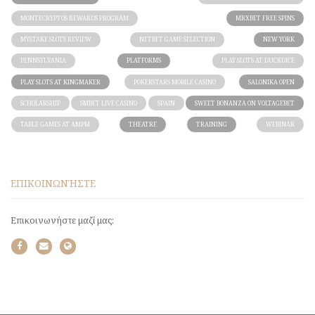
MONTECRYPTOS REWARDS PROGRAM
MRXBET FREE SPINS
MYSTAKE SLOTS REVIEW
NETBET GAME SELECTION
NEW YORK
PENNSYLVANIA
PLATFORMS
PLAY SLOTS AT DUCKDICE
PLAY SLOTS AT KINGMAKER
POKERSTARS MOBILE CASINO
SALONIKA OPEN
SCHOLARSHIP
SMBET LIVE CASINO
SPAIN
SWEET BONANZA ON VOLTAGEBET
TABLE GAMES AT AMPM
THEATRE
TRAINING
WEBINAR
ΕΠΙΚΟΙΝΩΝΉΣΤΕ
Επικοινωνήστε μαζί μας: