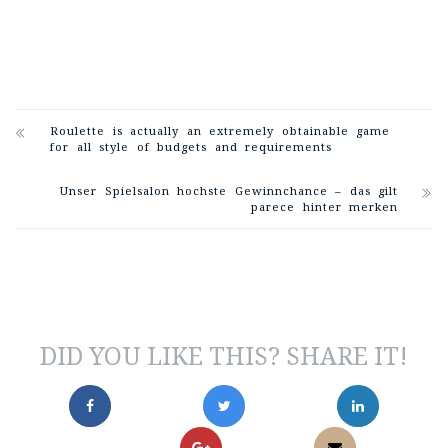
Roulette is actually an extremely obtainable game
for all style of budgets and requirements
Unser Spielsalon hochste Gewinnchance – das gilt
parece hinter merken
DID YOU LIKE THIS? SHARE IT!