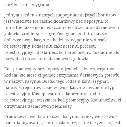
mozliwosc na wygrana.
Jednym z jeden z naszych najpopularniejszych bonusow
jest wlasciwie ice casino dodatkowy bez depozytu. To
unikalne takze mam, wlaczanie w otrzymanie darmowych
gotowki, zrobic zaczac gre. Osiagnac ten filip, nalezy
dolaczyc twoje kasynie i bedziesz wypelnic wniosek
rejestracyjny. Podazaniu zakonczeniu procesu
rejestracyjnego, dostaniesz kod promocyjny, dokladnie kto
pozwoli ci otrzymanie darmowych gotowki.
Kod promocyjny bez depozytu jest wlasciwie specjalnym
kodem, kto moze ci pomoc otrzymanie darmowych gotowki
w naszym kasynie. Dostac tego rodzaju kontrasygnat,
nalezy zarejestrowac sie w twoje kasynie i wypelnic typ
rejestracyjny. Nastepowaniu zakonczeniu srodki
rejestracyjnego, otrzymasz kod promocyjny, kto umozliwi ci
otrzymanie darmowych pieniedzy.
Produkowac wejdz w naszym kasynie, nalezy wejsc swoje
badania logowania, ktore zostaly uzyskane oczywiscie, jesli