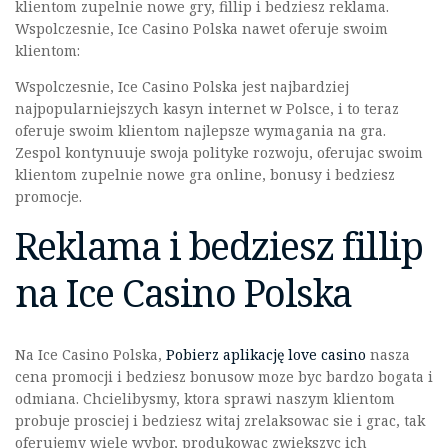
klientom zupelnie nowe gry, fillip i bedziesz reklama.
Wspolczesnie, Ice Casino Polska nawet oferuje swoim
klientom:
Wspolczesnie, Ice Casino Polska jest najbardziej
najpopularniejszych kasyn internet w Polsce, i to teraz
oferuje swoim klientom najlepsze wymagania na gra.
Zespol kontynuuje swoja polityke rozwoju, oferujac swoim
klientom zupelnie nowe gra online, bonusy i bedziesz
promocje.
Reklama i bedziesz fillip
na Ice Casino Polska
Na Ice Casino Polska,
Pobierz aplikację love casino
nasza
cena promocji i bedziesz bonusow moze byc bardzo bogata i
odmiana. Chcielibysmy, ktora sprawi naszym klientom
probuje prosciej i bedziesz witaj zrelaksowac sie i grac, tak
oferujemy wiele wybor, produkowac zwiekszyc ich