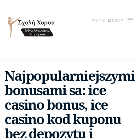
ΚΥΡΙΟ ΜΕΝΟΥ
Najpopularniejszymi
bonusami sa: ice
casino bonus, ice
casino kod kuponu
bez depozytu i