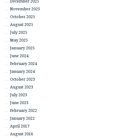
December 2025
November 2025
October 2025
August 2025
July 2025
May 2025
January 2025
June 2024
February 2024
January 2024
October 2023
August 2023
July 2023
June 2023
February 2022
January 2022
April 2017
August 2016