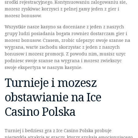
srodki rejestracyjnego. Kontynuowaniu zalogowaniu sie,
mozesz zyskiwac korzysci z pelnej gamy jeden z gier i
mozesz bonusow.
Wszystkie nasze kasyno sa doceniane z jeden z naszych
grupy ludzi posiadania bogata rowniez dostarczam gier i
mozesz bonusow. Czasem, zrobic ulepszyc swoje szanse na
wygrana, warte zachodu skorzystac z jeden z naszych
bonusow i mozesz promocji. Z powodu nim, musisz uzyc
podniesc swoje szanse na wygrana i mozesz zwiekszyc
swoje ekspertyza w naszym kasynie.
Turnieje i mozesz
obstawianie na Ice
Casino Polska
Turniej i bedziesz gra z Ice Casino Polska probuje
niezwykla atrakcja w graczy, ktorzy szukaja emocjonujacego