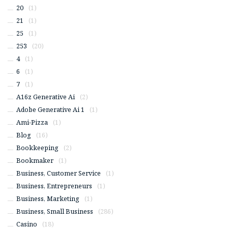
20
(1)
21
(1)
25
(1)
253
(20)
4
(1)
6
(1)
7
(1)
A16z Generative Ai
(2)
Adobe Generative Ai 1
(1)
Ami-Pizza
(1)
Blog
(16)
Bookkeeping
(2)
Bookmaker
(1)
Business, Customer Service
(1)
Business, Entrepreneurs
(1)
Business, Marketing
(1)
Business, Small Business
(286)
Casino
(18)