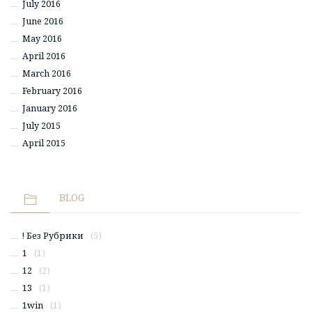
July 2016
June 2016
May 2016
April 2016
March 2016
February 2016
January 2016
July 2015
April 2015
BLOG
! Без Рубрики
(5)
1
(1)
12
(2)
13
(1)
1win
(1)