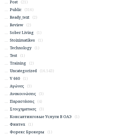
Post
(21)
Public
(316)
Ready_text
(2)
Review
(2)
Sober Living
(1)
Stoiximatikes
(1)
Technology
(1)
Test
(1)
Training
(2)
Uncategorized
(16,543)
V 660
(1)
Αγώνες
(3)
Ανακοινώσεις
(3)
Παραστάσεις
(4)
Στοιχηματικες
(3)
Консалтинговые Услуги В ОАЭ
(1)
Финтех
(1)
Форекс Брокеры
(1)