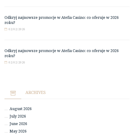
Odkryj najnowsze promocje w Atefia Casino: co oferuje w 2026
roku?
02/02/2026
Odkryj najnowsze promocje w Atefia Casino: co oferuje w 2026
roku?
02/02/2026
ARCHIVES
August 2026
July 2026
June 2026
May 2026