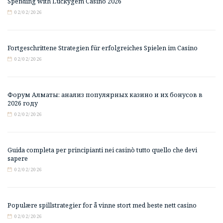
Spending with Luckygem Casino 2026
02/02/2026
Fortgeschrittene Strategien für erfolgreiches Spielen im Casino
02/02/2026
Форум Алматы: анализ популярных казино и их бонусов в
2026 году
02/02/2026
Guida completa per principianti nei casinò tutto quello che devi
sapere
02/02/2026
Populære spillstrategier for å vinne stort med beste nett casino
02/02/2026