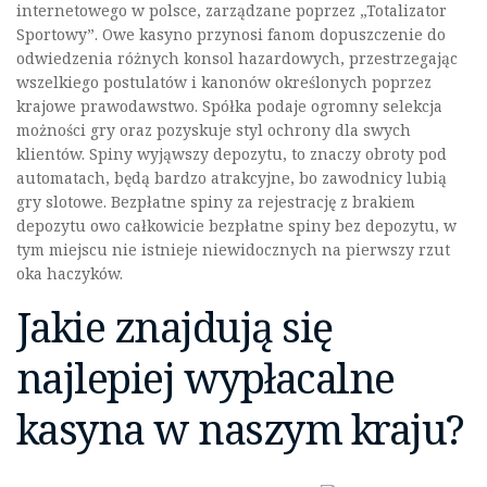
internetowego w polsce, zarządzane poprzez „Totalizator
Sportowy”. Owe kasyno przynosi fanom dopuszczenie do
odwiedzenia różnych konsol hazardowych, przestrzegając
wszelkiego postulatów i kanonów określonych poprzez
krajowe prawodawstwo. Spółka podaje ogromny selekcja
możności gry oraz pozyskuje styl ochrony dla swych
klientów. Spiny wyjąwszy depozytu, to znaczy obroty pod
automatach, będą bardzo atrakcyjne, bo zawodnicy lubią
gry slotowe. Bezpłatne spiny za rejestrację z brakiem
depozytu owo całkowicie bezpłatne spiny bez depozytu, w
tym miejscu nie istnieje niewidocznych na pierwszy rzut
oka haczyków.
Jakie znajdują się
najlepiej wypłacalne
kasyna w naszym kraju?