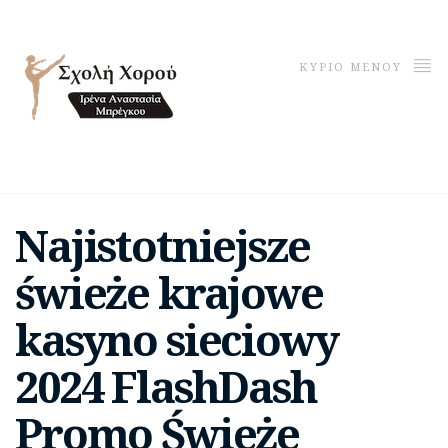
ΚΥΡΙΟ ΜΕΝΟΥ
Najistotniejsze
świeże krajowe
kasyno sieciowy
2024 FlashDash
Promo Świeże