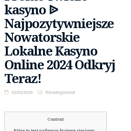
kasyno ᐉ
Najpozytywniejsze
Nowatorskie
Lokalne Kasyno
Online 2024 Odkryj
Teraz!
02/02/2026
Uncategorized
Content
Które to jest najlepsze krajowe sieciowy