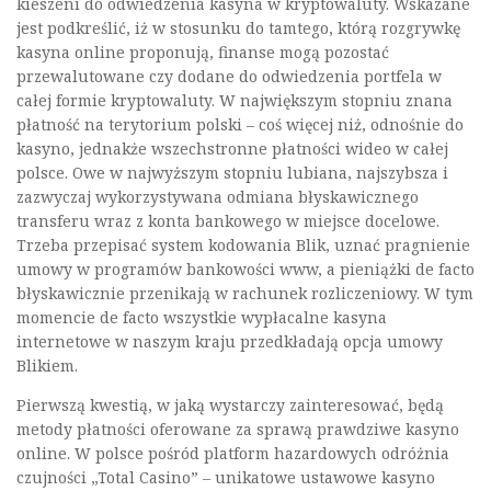
kieszeni do odwiedzenia kasyna w kryptowaluty. Wskazane
jest podkreślić, iż w stosunku do tamtego, którą rozgrywkę
kasyna online proponują, finanse mogą pozostać
przewalutowane czy dodane do odwiedzenia portfela w
całej formie kryptowaluty. W największym stopniu znana
płatność na terytorium polski – coś więcej niż, odnośnie do
kasyno, jednakże wszechstronne płatności wideo w całej
polsce. Owe w najwyższym stopniu lubiana, najszybsza i
zazwyczaj wykorzystywana odmiana błyskawicznego
transferu wraz z konta bankowego w miejsce docelowe.
Trzeba przepisać system kodowania Blik, uznać pragnienie
umowy w programów bankowości www, a pieniążki de facto
błyskawicznie przenikają w rachunek rozliczeniowy. W tym
momencie de facto wszystkie wypłacalne kasyna
internetowe w naszym kraju przedkładają opcja umowy
Blikiem.
Pierwszą kwestią, w jaką wystarczy zainteresować, będą
metody płatności oferowane za sprawą prawdziwe kasyno
online. W polsce pośród platform hazardowych odróżnia
czujności „Total Casino” – unikatowe ustawowe kasyno