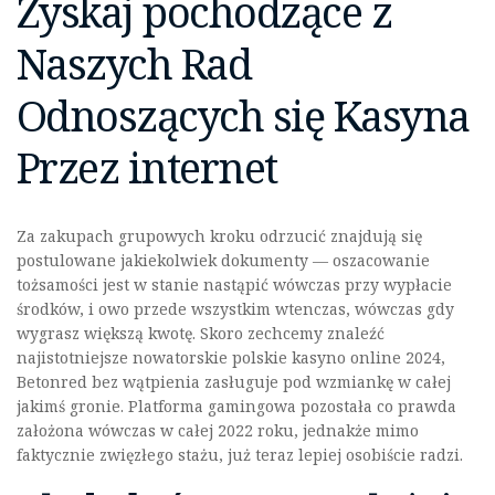
Zyskaj pochodzące z
Naszych Rad
Odnoszących się Kasyna
Przez internet
Za zakupach grupowych kroku odrzucić znajdują się
postulowane jakiekolwiek dokumenty — oszacowanie
tożsamości jest w stanie nastąpić wówczas przy wypłacie
środków, i owo przede wszystkim wtenczas, wówczas gdy
wygrasz większą kwotę. Skoro zechcemy znaleźć
najistotniejsze nowatorskie polskie kasyno online 2024,
Betonred bez wątpienia zasługuje pod wzmiankę w całej
jakimś gronie. Platforma gamingowa pozostała co prawda
założona wówczas w całej 2022 roku, jednakże mimo
faktycznie zwięzłego stażu, już teraz lepiej osobiście radzi.