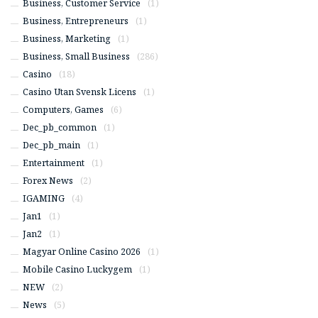
Business, Customer Service
(1)
Business, Entrepreneurs
(1)
Business, Marketing
(1)
Business, Small Business
(286)
Casino
(18)
Casino Utan Svensk Licens
(1)
Computers, Games
(6)
Dec_pb_common
(1)
Dec_pb_main
(1)
Entertainment
(1)
Forex News
(2)
IGAMING
(4)
Jan1
(1)
Jan2
(1)
Magyar Online Casino 2026
(1)
Mobile Casino Luckygem
(1)
NEW
(2)
News
(5)