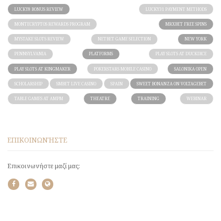
LUCKY8 BONUS REVIEW
LUCKY31 PAYMENT METHODS
MONTECRYPTOS REWARDS PROGRAM
MRXBET FREE SPINS
MYSTAKE SLOTS REVIEW
NETBET GAME SELECTION
NEW YORK
PENNSYLVANIA
PLATFORMS
PLAY SLOTS AT DUCKDICE
PLAY SLOTS AT KINGMAKER
POKERSTARS MOBILE CASINO
SALONIKA OPEN
SCHOLARSHIP
SMBET LIVE CASINO
SPAIN
SWEET BONANZA ON VOLTAGEBET
TABLE GAMES AT AMPM
THEATRE
TRAINING
WEBINAR
ΕΠΙΚΟΙΝΩΝΉΣΤΕ
Επικοινωνήστε μαζί μας: