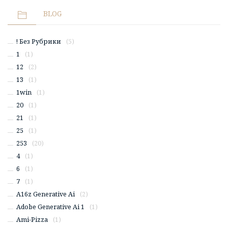
BLOG
! Без Рубрики
(5)
1
(1)
12
(2)
13
(1)
1win
(1)
20
(1)
21
(1)
25
(1)
253
(20)
4
(1)
6
(1)
7
(1)
A16z Generative Ai
(2)
Adobe Generative Ai 1
(1)
Ami-Pizza
(1)