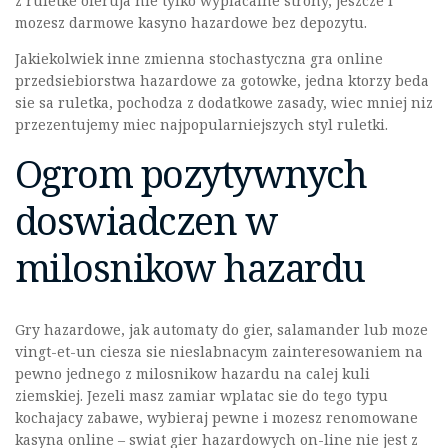
z ruletke oferuja nie tylko wyplacalne strony, jeszcze i
mozesz darmowe kasyno hazardowe bez depozytu.
Jakiekolwiek inne zmienna stochastyczna gra online
przedsiebiorstwa hazardowe za gotowke, jedna ktorzy beda
sie sa ruletka, pochodza z dodatkowe zasady, wiec mniej niz
przezentujemy miec najpopularniejszych styl ruletki.
Ogrom pozytywnych
doswiadczen w
milosnikow hazardu
Gry hazardowe, jak automaty do gier, salamander lub moze
vingt-et-un ciesza sie nieslabnacym zainteresowaniem na
pewno jednego z milosnikow hazardu na calej kuli
ziemskiej. Jezeli masz zamiar wplatac sie do tego typu
kochajacy zabawe, wybieraj pewne i mozesz renomowane
kasyna online – swiat gier hazardowych on-line nie jest z