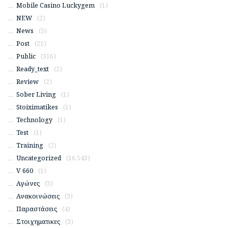
Mobile Casino Luckygem
(1)
NEW
(2)
News
(5)
Post
(21)
Public
(316)
Ready_text
(2)
Review
(2)
Sober Living
(1)
Stoiximatikes
(1)
Technology
(1)
Test
(1)
Training
(2)
Uncategorized
(16,543)
V 660
(1)
Αγώνες
(3)
Ανακοινώσεις
(3)
Παραστάσεις
(4)
Στοιχηματικες
(3)