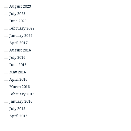
August 2023
July 2023
June 2023
February 2022
January 2022
April 2017
August 2016
July 2016
June 2016
May 2016
April 2016
March 2016
February 2016
January 2016
July 2015
April 2015