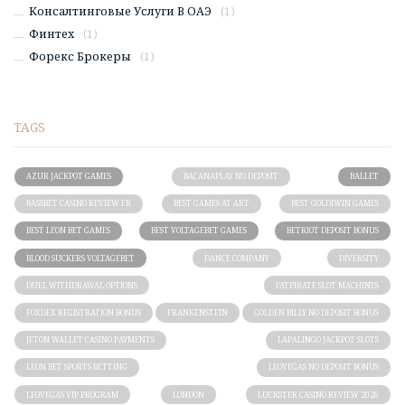
Консалтинговые Услуги В ОАЭ
(1)
Финтех
(1)
Форекс Брокеры
(1)
TAGS
AZUR JACKPOT GAMES
BACANAPLAY NO DEPOSIT
BALLET
BASSBET CASINO REVIEW FR
BEST GAMES AT ART
BEST GOLDIWIN GAMES
BEST LEON BET GAMES
BEST VOLTAGEBET GAMES
BETRIOT DEPOSIT BONUS
BLOOD SUCKERS VOLTAGEBET
DANCE COMPANY
DIVERSITY
DUEL WITHDRAWAL OPTIONS
FATPIRATE SLOT MACHINES
FOXDEX REGISTRATION BONUS
FRANKENSTEIN
GOLDEN BILLY NO DEPOSIT BONUS
JETON WALLET CASINO PAYMENTS
LAPALINGO JACKPOT SLOTS
LEON BET SPORTS BETTING
LEOVEGAS NO DEPOSIT BONUS
LEOVEGAS VIP PROGRAM
LONDON
LUCKSTER CASINO REVIEW 2026