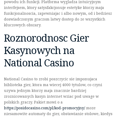
powodu ich funkcji. Platforma wygladza intuicyjnym
interfejsem, ktory satysfakcjonuje estetyke ktorzy maja
funkcjonalnoscia, zapewniajac i albo nowym, od i bedziesz
doswiadczonym graczom latwy dostep do ze wszystkich
kluczowych obszary.
Roznorodnosc Gier
Kasynowych na
National Casino
National Casino to zrobi poszczycic sie imponujaca
biblioteka gier, ktora ma wiecej 4000 tytulow, co czyni
uzywa jednym ktorzy maja znacznie bardziej
zroznicowanych kasyn internet wziac pod uwage w
polskich graczy. Pakiet mowi o a
https://posidocasino.com/pl/kod-promocyjny/
moze
niesamowite automaty do gier, obstawianie stolowe, kiedys