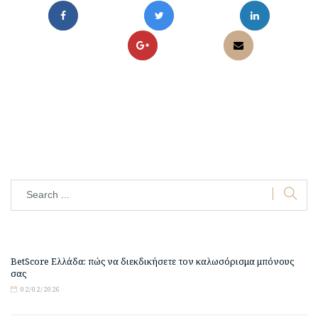
BetScore Ελλάδα: πώς να διεκδικήσετε τον καλωσόρισμα μπόνους
σας
02/02/2026