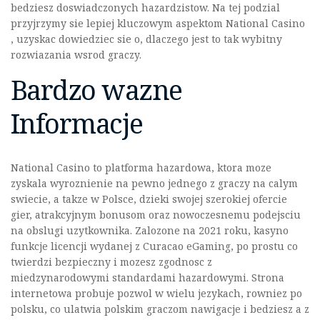
bedziesz doswiadczonych hazardzistow. Na tej podzial
przyjrzymy sie lepiej kluczowym aspektom National Casino
, uzyskac dowiedziec sie o, dlaczego jest to tak wybitny
rozwiazania wsrod graczy.
Bardzo wazne
Informacje
National Casino to platforma hazardowa, ktora moze
zyskala wyroznienie na pewno jednego z graczy na calym
swiecie, a takze w Polsce, dzieki swojej szerokiej ofercie
gier, atrakcyjnym bonusom oraz nowoczesnemu podejsciu
na obslugi uzytkownika. Zalozone na 2021 roku, kasyno
funkcje licencji wydanej z Curacao eGaming, po prostu co
twierdzi bezpieczny i mozesz zgodnosc z
miedzynarodowymi standardami hazardowymi. Strona
internetowa probuje pozwol w wielu jezykach, rowniez po
polsku, co ulatwia polskim graczom nawigacje i bedziesz a z