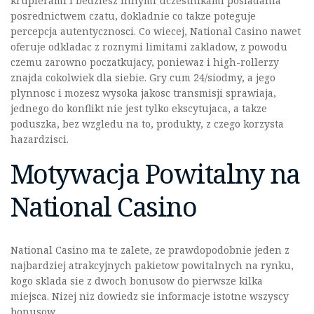
krupierami i bedziesz innymi uczestnikami posiadania
posrednictwem czatu, dokladnie co takze poteguje
percepcja autentycznosci. Co wiecej, National Casino nawet
oferuje odkladac z roznymi limitami zakladow, z powodu
czemu zarowno poczatkujacy, poniewaz i high-rollerzy
znajda cokolwiek dla siebie. Gry cum 24/siodmy, a jego
plynnosc i mozesz wysoka jakosc transmisji sprawiaja,
jednego do konflikt nie jest tylko ekscytujaca, a takze
poduszka, bez wzgledu na to, produkty, z czego korzysta
hazardzisci.
Motywacja Powitalny na
National Casino
National Casino ma te zalete, ze prawdopodobnie jeden z
najbardziej atrakcyjnych pakietow powitalnych na rynku,
kogo sklada sie z dwoch bonusow do pierwsze kilka
miejsca. Nizej niz dowiedz sie informacje istotne wszyscy
bonusow.