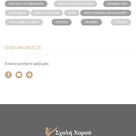
PLAY SLOTS AT KINGMAKER
POKERSTARS MOBILE CASINO
SALONIKA OPEN
SCHOLARSHIP
SMBET LIVE CASINO
SPAIN
SWEET BONANZA ON VOLTAGEBET
TABLE GAMES AT AMPM
THEATRE
TRAINING
WEBINAR
ΕΠΙΚΟΙΝΩΝΉΣΤΕ
Επικοινωνήστε μαζί μας: