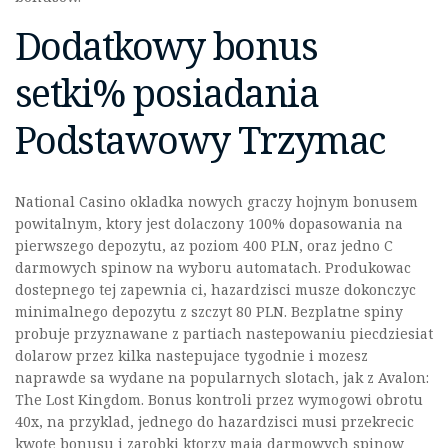
Dodatkowy bonus
setki% posiadania
Podstawowy Trzymac
National Casino okladka nowych graczy hojnym bonusem
powitalnym, ktory jest dolaczony 100% dopasowania na
pierwszego depozytu, az poziom 400 PLN, oraz jedno C
darmowych spinow na wyboru automatach. Produkowac
dostepnego tej zapewnia ci, hazardzisci musze dokonczyc
minimalnego depozytu z szczyt 80 PLN. Bezplatne spiny
probuje przyznawane z partiach nastepowaniu piecdziesiat
dolarow przez kilka nastepujace tygodnie i mozesz
naprawde sa wydane na popularnych slotach, jak z Avalon:
The Lost Kingdom. Bonus kontroli przez wymogowi obrotu
40x, na przyklad, jednego do hazardzisci musi przekrecic
kwote bonusu i zarobki ktorzy maja darmowych spinow