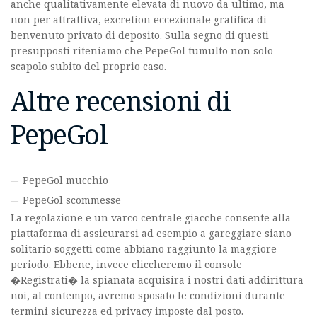
anche qualitativamente elevata di nuovo da ultimo, ma
non per attrattiva, excretion eccezionale gratifica di
benvenuto privato di deposito. Sulla segno di questi
presupposti riteniamo che PepeGol tumulto non solo
scapolo subito del proprio caso.
Altre recensioni di
PepeGol
PepeGol mucchio
PepeGol scommesse
La regolazione e un varco centrale giacche consente alla
piattaforma di assicurarsi ad esempio a gareggiare siano
solitario soggetti come abbiano raggiunto la maggiore
periodo. Ebbene, invece cliccheremo il console
�Registrati� la spianata acquisira i nostri dati addirittura
noi, al contempo, avremo sposato le condizioni durante
termini sicurezza ed privacy imposte dal posto.