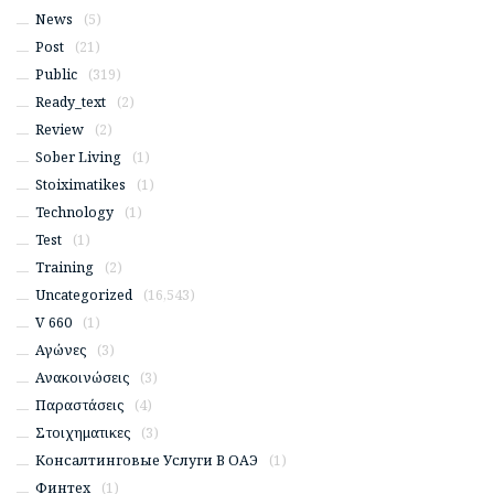
News
(5)
Post
(21)
Public
(319)
Ready_text
(2)
Review
(2)
Sober Living
(1)
Stoiximatikes
(1)
Technology
(1)
Test
(1)
Training
(2)
Uncategorized
(16,543)
V 660
(1)
Αγώνες
(3)
Ανακοινώσεις
(3)
Παραστάσεις
(4)
Στοιχηματικες
(3)
Консалтинговые Услуги В ОАЭ
(1)
Финтех
(1)