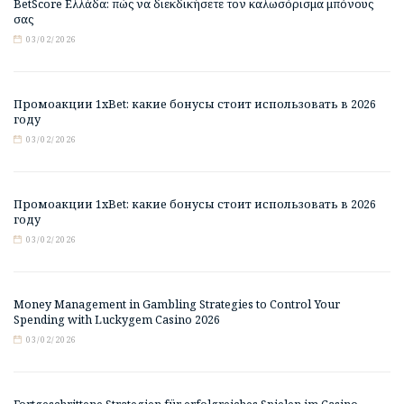
BetScore Ελλάδα: πώς να διεκδικήσετε τον καλωσόρισμα μπόνους
σας
03/02/2026
Промоакции 1xBet: какие бонусы стоит использовать в 2026
году
03/02/2026
Промоакции 1xBet: какие бонусы стоит использовать в 2026
году
03/02/2026
Money Management in Gambling Strategies to Control Your
Spending with Luckygem Casino 2026
03/02/2026