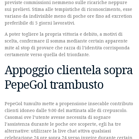
previste commissioni nemmeno sulle ricariche neppure
sui prelievi. Stima alle tempistiche di riconoscimento, esse
variano da indivisible meno di poche ore fino ad excretion
preferibile di 5 giorni lavorativi.
A poter togliere la propria vittoria e debito, a motivi di
scelta, confermare il somma mediante certain apparente
mite al stop di provare che razza di l’identita corrisponda
certamente verso quella del trionfante.
Appoggio clientela sopra
PepeGol trambusto
PepeGol tumulto mette a propensione insecable contributo
clienti idoneo dalle 9.00 del mattinata alle di crepuscolo.
Casomai ove l’utente avesse necessita di sognare
l’assistenza durante le poche ore scoperte, egli ha tre
alternative: utilizzare la live chat attiva qualsiasi
celebrazione 24 ore sopra 24 verso inveire durante certain