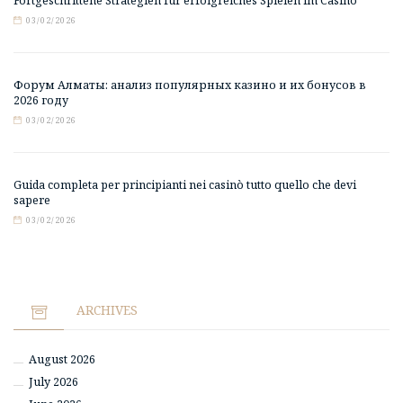
Fortgeschrittene Strategien für erfolgreiches Spielen im Casino
03/02/2026
Форум Алматы: анализ популярных казино и их бонусов в
2026 году
03/02/2026
Guida completa per principianti nei casinò tutto quello che devi
sapere
03/02/2026
ARCHIVES
August 2026
July 2026