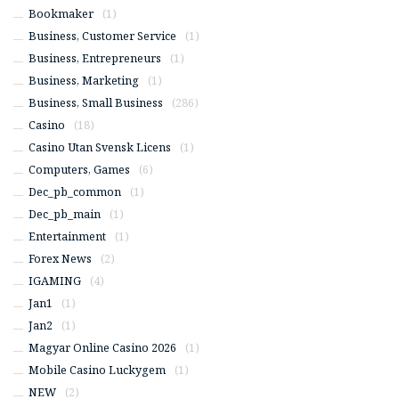
Bookmaker
(1)
Business, Customer Service
(1)
Business, Entrepreneurs
(1)
Business, Marketing
(1)
Business, Small Business
(286)
Casino
(18)
Casino Utan Svensk Licens
(1)
Computers, Games
(6)
Dec_pb_common
(1)
Dec_pb_main
(1)
Entertainment
(1)
Forex News
(2)
IGAMING
(4)
Jan1
(1)
Jan2
(1)
Magyar Online Casino 2026
(1)
Mobile Casino Luckygem
(1)
NEW
(2)