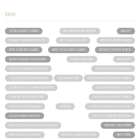
TAGS
AZUR JACKPOT GAMES
BACANAPLAY NO DEPOSIT
BALLET
BASSBET CASINO REVIEW FR
BEST GAMES AT ART
BEST GOLDIWIN GAMES
BEST LEON BET GAMES
BEST VOLTAGEBET GAMES
BETRIOT DEPOSIT BONUS
BLOOD SUCKERS VOLTAGEBET
DANCE COMPANY
DIVERSITY
DUEL WITHDRAWAL OPTIONS
FATPIRATE SLOT MACHINES
FOXDEX REGISTRATION BONUS
FRANKENSTEIN
GOLDEN BILLY NO DEPOSIT BONUS
JETON WALLET CASINO PAYMENTS
LAPALINGO JACKPOT SLOTS
LEON BET SPORTS BETTING
LEOVEGAS NO DEPOSIT BONUS
LEOVEGAS VIP PROGRAM
LONDON
LUCKSTER CASINO REVIEW 2026
LUCKY8 BONUS REVIEW
LUCKY31 PAYMENT METHODS
MONTECRYPTOS REWARDS PROGRAM
MRXBET FREE SPINS
MYSTAKE SLOTS REVIEW
NETBET GAME SELECTION
NEW YORK