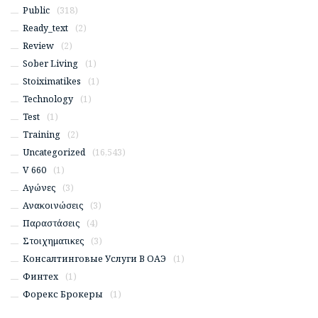
Public
(318)
Ready_text
(2)
Review
(2)
Sober Living
(1)
Stoiximatikes
(1)
Technology
(1)
Test
(1)
Training
(2)
Uncategorized
(16,543)
V 660
(1)
Αγώνες
(3)
Ανακοινώσεις
(3)
Παραστάσεις
(4)
Στοιχηματικες
(3)
Консалтинговые Услуги В ОАЭ
(1)
Финтех
(1)
Форекс Брокеры
(1)