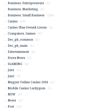
Business, Entrepreneurs
(1)
Business, Marketing
(1)
Business, Small Business
(286)
Casino
(18)
Casino Utan Svensk Licens
(1)
Computers, Games
(6)
Dec_pb_common
(1)
Dec_pb_main
(1)
Entertainment
(1)
Forex News
(2)
IGAMING
(4)
Jan1
(1)
Jan2
(1)
Magyar Online Casino 2026
(1)
Mobile Casino Luckygem
(1)
NEW
(2)
News
(5)
Post
(21)