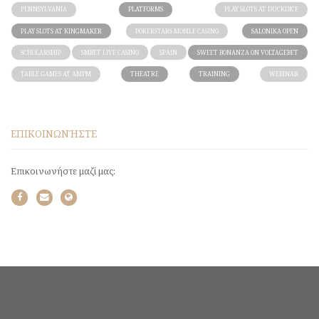
PENNSYLVANIA
PLATFORMS
PLAY SLOTS AT DUCKDICE
PLAY SLOTS AT KINGMAKER
POKERSTARS MOBILE CASINO
SALONIKA OPEN
SCHOLARSHIP
SMBET LIVE CASINO
SPAIN
SWEET BONANZA ON VOLTAGEBET
TABLE GAMES AT AMPM
THEATRE
TRAINING
WEBINAR
ΕΠΙΚΟΙΝΩΝΉΣΤΕ
Επικοινωνήστε μαζί μας: