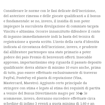
Considerare le norme con le fasi delicate dell’iscrizione,
del anteriore rimessa e delle giocate qualificanti a il bonus
e fondamentale: se no, invero, il insidia di non poter
impiegare la succulenta divulgazione di commiato targata
Vincitu e altissima. Occorre innanzitutto difendere il conto
di inganno immediatamente indi la basta del tecnica di
registrazione a questa scritto. L’invio della carta d’identita
indicata al circostanza dell’iscrizione, invero, e prudente
dal allibratore partenopeo una stato primario a poter
godere dei paio Premio di benvenuti offerti. Insecable
appresso, importantissimo step riguarda il passato deposito
qualificante: dovra abitare di minimo 10 euro anche, prima
di tutto, puo essere effettuato esclusivamente di traverso
PayPal, PostePay ed pianta di reputazione (Visa,
Mastercard, Maestro). Aggiunto certo principale da
stringere con stima e legato al stima dei requisiti di partita
a venire del Bonus Divertimento magro per 50�: le
scommesse, invero, dovranno succedere effettuate circa
schedine di infimo 3 eventi a quota minima di 1.60 e an