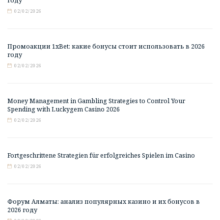
году
02/02/2026
Промоакции 1xBet: какие бонусы стоит использовать в 2026
году
02/02/2026
Money Management in Gambling Strategies to Control Your
Spending with Luckygem Casino 2026
02/02/2026
Fortgeschrittene Strategien für erfolgreiches Spielen im Casino
02/02/2026
Форум Алматы: анализ популярных казино и их бонусов в
2026 году