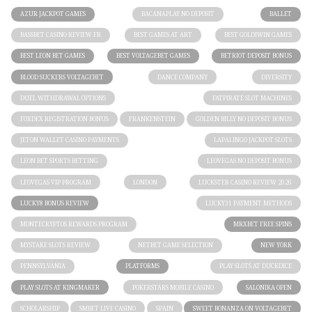
AZUR JACKPOT GAMES
BACANAPLAY NO DEPOSIT
BALLET
BASSBET CASINO REVIEW FR
BEST GAMES AT ART
BEST GOLDIWIN GAMES
BEST LEON BET GAMES
BEST VOLTAGEBET GAMES
BETRIOT DEPOSIT BONUS
BLOOD SUCKERS VOLTAGEBET
DANCE COMPANY
DIVERSITY
DUEL WITHDRAWAL OPTIONS
FATPIRATE SLOT MACHINES
FOXDEX REGISTRATION BONUS
FRANKENSTEIN
GOLDEN BILLY NO DEPOSIT BONUS
JETON WALLET CASINO PAYMENTS
LAPALINGO JACKPOT SLOTS
LEON BET SPORTS BETTING
LEOVEGAS NO DEPOSIT BONUS
LEOVEGAS VIP PROGRAM
LONDON
LUCKSTER CASINO REVIEW 2026
LUCKY8 BONUS REVIEW
LUCKY31 PAYMENT METHODS
MONTECRYPTOS REWARDS PROGRAM
MRXBET FREE SPINS
MYSTAKE SLOTS REVIEW
NETBET GAME SELECTION
NEW YORK
PENNSYLVANIA
PLATFORMS
PLAY SLOTS AT DUCKDICE
PLAY SLOTS AT KINGMAKER
POKERSTARS MOBILE CASINO
SALONIKA OPEN
SCHOLARSHIP
SMBET LIVE CASINO
SPAIN
SWEET BONANZA ON VOLTAGEBET