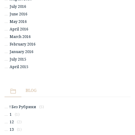
July 2016
June 2016
May 2016
April 2016
March 2016
February 2016
January 2016
July 2015
April 2015
BLOG
! Без Рубрики
(5)
1
(1)
12
(2)
13
(1)