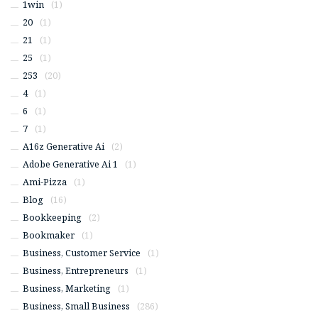
1win
(1)
20
(1)
21
(1)
25
(1)
253
(20)
4
(1)
6
(1)
7
(1)
A16z Generative Ai
(2)
Adobe Generative Ai 1
(1)
Ami-Pizza
(1)
Blog
(16)
Bookkeeping
(2)
Bookmaker
(1)
Business, Customer Service
(1)
Business, Entrepreneurs
(1)
Business, Marketing
(1)
Business, Small Business
(286)