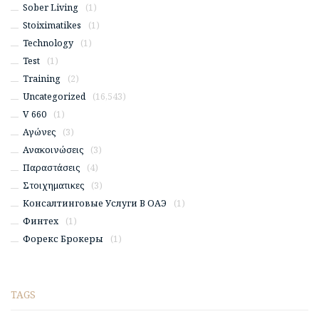
Sober Living
(1)
Stoiximatikes
(1)
Technology
(1)
Test
(1)
Training
(2)
Uncategorized
(16,543)
V 660
(1)
Αγώνες
(3)
Ανακοινώσεις
(3)
Παραστάσεις
(4)
Στοιχηματικες
(3)
Консалтинговые Услуги В ОАЭ
(1)
Финтех
(1)
Форекс Брокеры
(1)
TAGS