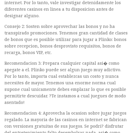
internet. Por lo tanto, vale investigar detenidamente los
diferentes casinos en linea a tu disposicion antes de
designar alguno.
Consejo 2: Sosten sobre aprovechar las bonos y no ha
transpirado promociones. Tenemos gran cantidad de clases
de bonos que es posible utilizar para jugar a Plinko: bonos
sobre recepcion, bonos desprovisto requisitos, bonos de
recarga, bonos VIP, etc.
Recomendacion 3: Prepara cualquier capital asi� como
apegate a el. Plinko puede ser algun juego muy adictivo.
Por lo tanto, importa cual establezcas un costo y nunca
necesites de mayor. Tenemos una enorme norma cual
supone cual unicamente debes emplazar lo que es posible
permitirte descuidar. ?Te instamos a cual juegues de modo
asentado!
Recomendacion 4: Aprovecha la ocasion sobre jugar juegos
regalado. La mayoria de las casinos en internet se fabrican
con versiones gratuitas de sus juegos. Se podri? disfrutar
del entretenimiento falto desembolsar nada, asi� como