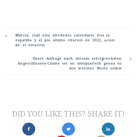
Murcia, cual esta alrededor calendario tras la
zapatilla y el pie ultima citacion en 2022, acion
de el estacion:
Unser Anfrage nach diesem erfolgreichsten
Angeschlossen-Casino sei sic antiquarisch genau so
wie welches Wette selbst
DID YOU LIKE THIS? SHARE IT!