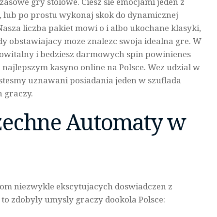
asowe gry stolowe. Ciesz sie emocjami jeden z
lub po prostu wykonaj skok do dynamicznej
sza liczba pakiet mowi o i albo ukochane klasyki,
dy obstawiajacy moze znalezc swoja idealna gre. W
witalny i bedziesz darmowych spin powinienes
 najlepszym kasyno online na Polsce. Wez udzial w
jestesmy uznawani posiadania jeden w szuflada
 graczy.
zechne Automaty w
zom niezwykle ekscytujacych doswiadczen z
i to zdobyly umysly graczy dookola Polsce: