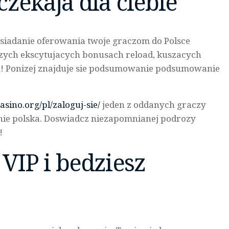
zekaja dla ciebie
siadanie oferowania twoje graczom do Polsce
zych ekscytujacych bonusach reload, kuszacych
h! Ponizej znajduje sie podsumowanie podsumowanie
casino.org/pl/zaloguj-sie/
jeden z oddanych graczy
nie polska. Doswiadcz niezapomnianej podrozy
!
VIP i bedziesz