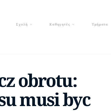
Σχολή
Καθηγητές
Τμήματα
cz obrotu:
su musi byc