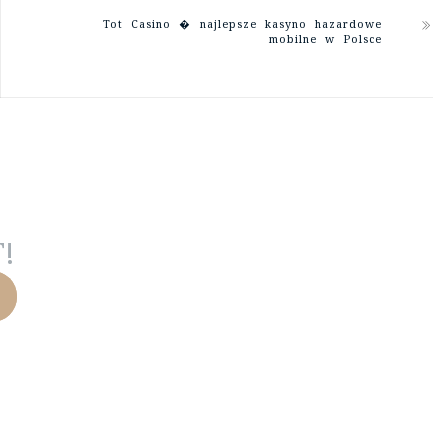
Tot Casino � najlepsze kasyno hazardowe
mobilne w Polsce
!