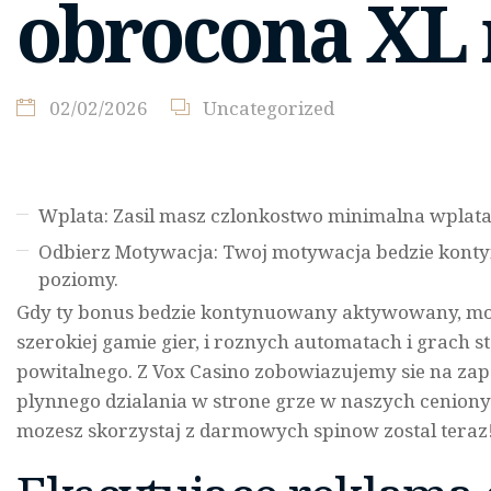
obrocona XL
02/02/2026
Uncategorized
Wplata: Zasil masz czlonkostwo minimalna wplata
Odbierz Motywacja: Twoj motywacja bedzie kont
poziomy.
Gdy ty bonus bedzie kontynuowany aktywowany, moze
szerokiej gamie gier, i roznych automatach i grach s
powitalnego. Z Vox Casino zobowiazujemy sie na za
plynnego dzialania w strone grze w naszych cenionyc
mozesz skorzystaj z darmowych spinow zostal teraz