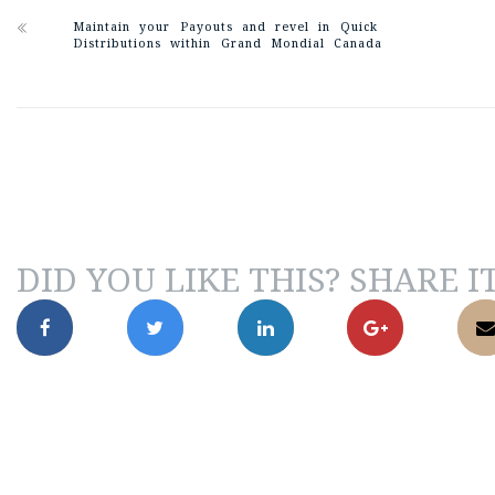
Maintain your Payouts and revel in Quick
Distributions within Grand Mondial Canada
DID YOU LIKE THIS? SHARE IT