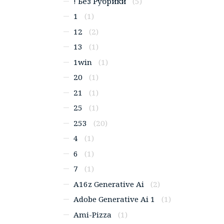
! Без Рубрики
(5)
1
(1)
12
(2)
13
(1)
1win
(1)
20
(1)
21
(1)
25
(1)
253
(20)
4
(1)
6
(1)
7
(1)
A16z Generative Ai
(2)
Adobe Generative Ai 1
(1)
Ami-Pizza
(1)