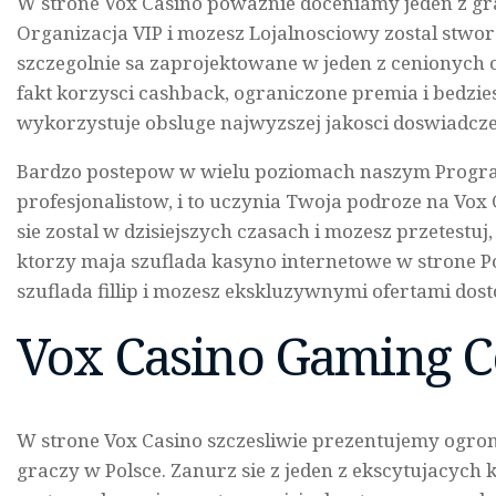
W strone Vox Casino powaznie doceniamy jeden z gr
Organizacja VIP i mozesz Lojalnosciowy zostal stwo
szczegolnie sa zaprojektowane w jeden z cenionych c
fakt korzysci cashback, ograniczone premia i bedzie
wykorzystuje obsluge najwyzszej jakosci doswiadcze
Bardzo postepow w wielu poziomach naszym Program
profesjonalistow, i to uczynia Twoja podroze na Vo
sie zostal w dzisiejszych czasach i mozesz przetestu
ktorzy maja szuflada kasyno internetowe w strone Po
szuflada fillip i mozesz ekskluzywnymi ofertami dost
Vox Casino Gaming Co
W strone Vox Casino szczesliwie prezentujemy ogrom
graczy w Polsce. Zanurz sie z jeden z ekscytujacych