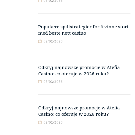
02/02/2026
Populære spillstrategier for å vinne stort
med beste nett casino
02/02/2026
Odkryj najnowsze promocje w Atefia
Casino: co oferuje w 2026 roku?
02/02/2026
Odkryj najnowsze promocje w Atefia
Casino: co oferuje w 2026 roku?
02/02/2026