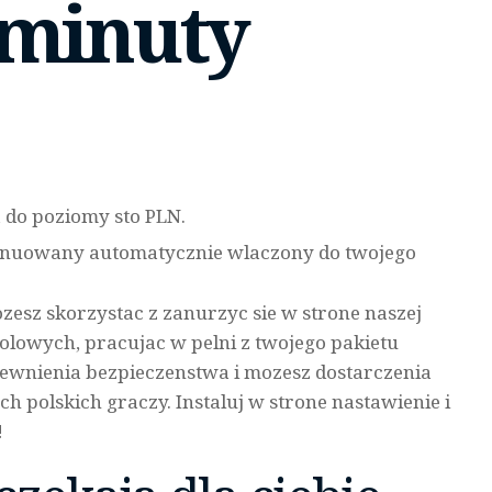
 minuty
 do poziomy sto PLN.
ynuowany automatycznie wlaczony do twojego
sz skorzystac z zanurzyc sie w strone naszej
tolowych, pracujac w pelni z twojego pakietu
pewnienia bezpieczenstwa i mozesz dostarczenia
h polskich graczy. Instaluj w strone nastawienie i
!