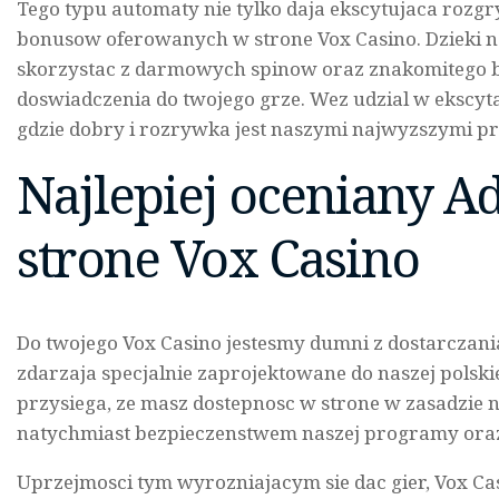
Tego typu automaty nie tylko daja ekscytujaca rozgry
bonusow oferowanych w strone Vox Casino. Dzieki 
skorzystac z darmowych spinow oraz znakomitego 
doswiadczenia do twojego grze. Wez udzial w ekscyta
gdzie dobry i rozrywka jest naszymi najwyzszymi pr
Najlepiej oceniany A
strone Vox Casino
Do twojego Vox Casino jestesmy dumni z dostarczan
zdarzaja specjalnie zaprojektowane do naszej polski
przysiega, ze masz dostepnosc w strone w zasadzie na
natychmiast bezpieczenstwem naszej programy ora
Uprzejmosci tym wyrozniajacym sie dac gier, Vox C