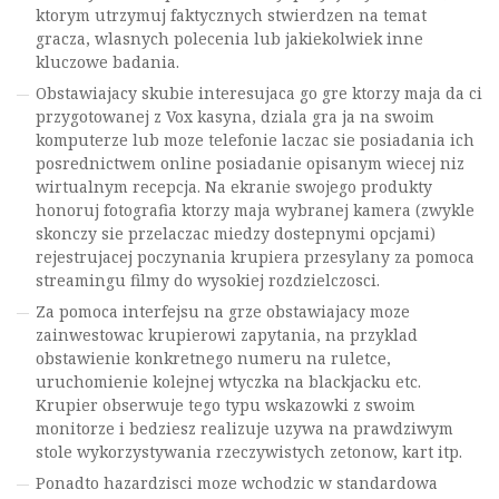
ktorym utrzymuj faktycznych stwierdzen na temat
gracza, wlasnych polecenia lub jakiekolwiek inne
kluczowe badania.
Obstawiajacy skubie interesujaca go gre ktorzy maja da ci
przygotowanej z Vox kasyna, dziala gra ja na swoim
komputerze lub moze telefonie laczac sie posiadania ich
posrednictwem online posiadanie opisanym wiecej niz
wirtualnym recepcja. Na ekranie swojego produkty
honoruj fotografia ktorzy maja wybranej kamera (zwykle
skonczy sie przelaczac miedzy dostepnymi opcjami)
rejestrujacej poczynania krupiera przesylany za pomoca
streamingu filmy do wysokiej rozdzielczosci.
Za pomoca interfejsu na grze obstawiajacy moze
zainwestowac krupierowi zapytania, na przyklad
obstawienie konkretnego numeru na ruletce,
uruchomienie kolejnej wtyczka na blackjacku etc.
Krupier obserwuje tego typu wskazowki z swoim
monitorze i bedziesz realizuje uzywa na prawdziwym
stole wykorzystywania rzeczywistych zetonow, kart itp.
Ponadto hazardzisci moze wchodzic w standardowa