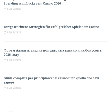
Spending with Luckygem Casino 2026
02/02/2026
Fortgeschrittene Strategien für erfolgreiches Spielen im Casino
02/02/2026
Форум Алматы: анализ популярных казино и их бонусов в
2026 году
02/02/2026
Guida completa per principianti nei casinò tutto quello che devi
sapere
02/02/2026