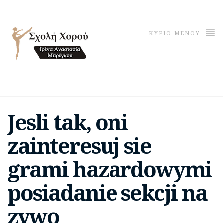
ΚΥΡΙΟ ΜΕΝΟΥ
Jesli tak, oni
zainteresuj sie
grami hazardowymi
posiadanie sekcji na
zywo