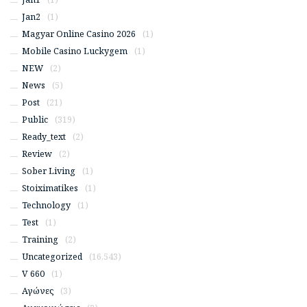
Jan2
(1)
Magyar Online Casino 2026
(1)
Mobile Casino Luckygem
(1)
NEW
(2)
News
(5)
Post
(21)
Public
(319)
Ready_text
(2)
Review
(2)
Sober Living
(1)
Stoiximatikes
(1)
Technology
(1)
Test
(1)
Training
(2)
Uncategorized
(16,543)
V 660
(1)
Αγώνες
(3)