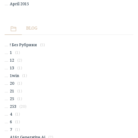
April 2015
BLOG
! Без Рубрики
(5)
1
(1)
12
(2)
13
(1)
1win
(1)
20
(1)
21
(1)
25
(1)
253
(20)
4
(1)
6
(1)
7
(1)
A16z Generative Ai
(2)