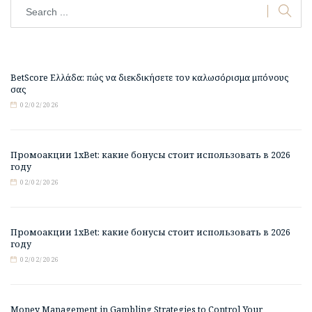
BetScore Ελλάδα: πώς να διεκδικήσετε τον καλωσόρισμα μπόνους
σας
02/02/2026
Промоакции 1xBet: какие бонусы стоит использовать в 2026
году
02/02/2026
Промоакции 1xBet: какие бонусы стоит использовать в 2026
году
02/02/2026
Money Management in Gambling Strategies to Control Your