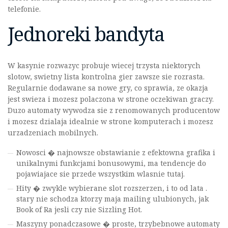
telefonie.
Jednoreki bandyta
W kasynie rozwazyc probuje wiecej trzysta niektorych
slotow, swietny lista kontrolna gier zawsze sie rozrasta.
Regularnie dodawane sa nowe gry, co sprawia, ze okazja
jest swieza i mozesz polaczona w strone oczekiwan graczy.
Duzo automaty wywodza sie z renomowanych producentow
i mozesz dzialaja idealnie w strone komputerach i mozesz
urzadzeniach mobilnych.
Nowosci � najnowsze obstawianie z efektowna grafika i
unikalnymi funkcjami bonusowymi, ma tendencje do
pojawiajace sie przede wszystkim wlasnie tutaj.
Hity � zwykle wybierane slot rozszerzen, i to od lata .
stary nie schodza ktorzy maja mailing ulubionych, jak
Book of Ra jesli czy nie Sizzling Hot.
Maszyny ponadczasowe � proste, trzybebnowe automaty