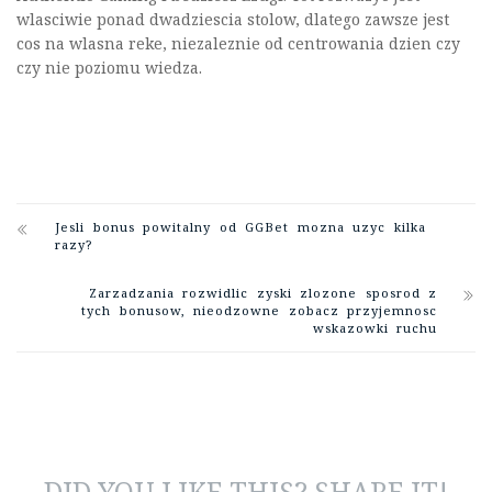
wlasciwie ponad dwadziescia stolow, dlatego zawsze jest
cos na wlasna reke, niezaleznie od centrowania dzien czy
czy nie poziomu wiedza.
Jesli bonus powitalny od GGBet mozna uzyc kilka
razy?
Zarzadzania rozwidlic zyski zlozone sposrod z
tych bonusow, nieodzowne zobacz przyjemnosc
wskazowki ruchu
DID YOU LIKE THIS? SHARE IT!