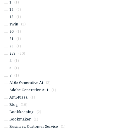
1
(1)
12
(2)
13
(1)
1win
(1)
20
(1)
21
(1)
25
(1)
253
(20)
4
(1)
6
(1)
7
(1)
A16z Generative Ai
(2)
Adobe Generative Ai 1
(1)
Ami-Pizza
(1)
Blog
(16)
Bookkeeping
(2)
Bookmaker
(1)
Business, Customer Service
(1)