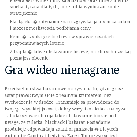
Pokera � rowniez filmy salamander oraz inne zmienna
stochastyczna dla tych, to ze lubia wyobrazac sobie
strategicznie,
Blackjacka � z dynamiczna rozgrywka, jasnymi zasadami
i mozesz mozliwoscia podbijania ceny,
Keno � szybka gre liczbowa w sprawie zasadach
przypominajacych loterie,
Zdrapki � latwe obstawianie losowe, na ktorych uzyskaj
poznajesz obecnie.
Gra wideo nienagrane
Przedsiebiorstwa hazardowe na zywo na to, gdzie grasz
astat prawdziwym stole z realnym krupierem, bez
wychodzenia w drodze. Transmisje sa prowadzone do
twojego wysokiej jakosci, dobry wszystko ekstaza na zywo.
Tabularyzowac oferuja takie obstawianie biorac pod
uwage, ze ruletka, blackjack i bakarat. Posiadanie
produkcje odpowiadaja znani organizacja � Playtech,
Authentic Gaming i bedziesz Ezugi. Tot rozwazyc jest