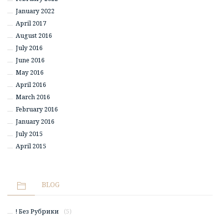
January 2022
April 2017
August 2016
July 2016
June 2016
May 2016
April 2016
March 2016
February 2016
January 2016
July 2015
April 2015
BLOG
! Без Рубрики
(5)