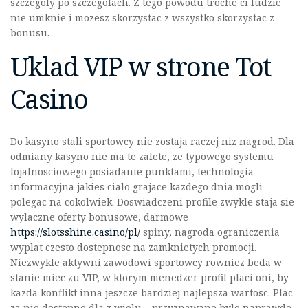
szczegoly po szczegolach. Z tego powodu troche ci ludzie
nie umknie i mozesz skorzystac z wszystko skorzystac z
bonusu.
Uklad VIP w strone Tot
Casino
Do kasyno stali sportowcy nie zostaja raczej niz nagrod. Dla
odmiany kasyno nie ma te zalete, ze typowego systemu
lojalnosciowego posiadanie punktami, technologia
informacyjna jakies cialo grajace kazdego dnia mogli
polegac na cokolwiek. Doswiadczeni profile zwykle staja sie
wylaczne oferty bonusowe, darmowe
https://slotsshine.casino/pl/
spiny, nagroda ograniczenia
wyplat czesto dostepnosc na zamknietych promocji.
Niezwykle aktywni zawodowi sportowcy rowniez beda w
stanie miec zu VIP, w ktorym menedzer profil placi oni, by
kazda konflikt inna jeszcze bardziej najlepsza wartosc. Plac
za nie dostepne dla z wielu – przyznawane bylo naprawde,