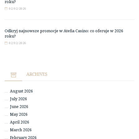
roku?
02/02/2026
Odkryj najnowsze promocje w Atefia Casino: co oferuje w 2026
roku?
02/02/2026
ARCHIVES
August 2026
July 2026
June 2026
May 2026
April 2026
March 2026
February 2026