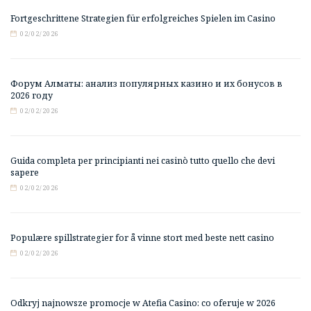
Fortgeschrittene Strategien für erfolgreiches Spielen im Casino
02/02/2026
Форум Алматы: анализ популярных казино и их бонусов в
2026 году
02/02/2026
Guida completa per principianti nei casinò tutto quello che devi
sapere
02/02/2026
Populære spillstrategier for å vinne stort med beste nett casino
02/02/2026
Odkryj najnowsze promocje w Atefia Casino: co oferuje w 2026