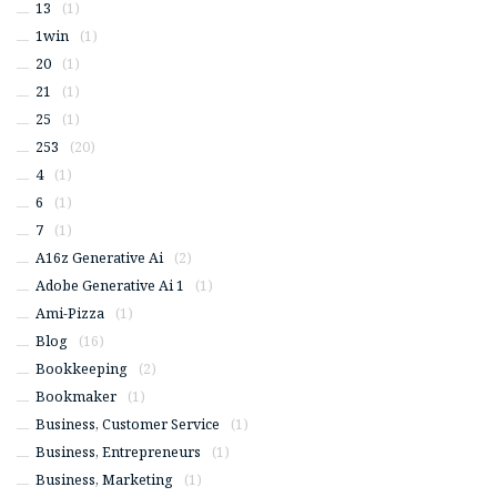
13
(1)
1win
(1)
20
(1)
21
(1)
25
(1)
253
(20)
4
(1)
6
(1)
7
(1)
A16z Generative Ai
(2)
Adobe Generative Ai 1
(1)
Ami-Pizza
(1)
Blog
(16)
Bookkeeping
(2)
Bookmaker
(1)
Business, Customer Service
(1)
Business, Entrepreneurs
(1)
Business, Marketing
(1)