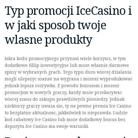
Typ promocji IceCasino i
w jaki sposob twoje
wlasne produkty
Iskra kodu promocyjnego przynosi wiele korzysci, w tym
dodatkowe fillip inwestycyjne lub moze wlasnie darmowe
spiny w wybranych grach. Tego typu duzo wiecej dzialania
mogli ulepszyc szanse na wygrana i mozesz wyprodukowac
jednak lepsza rozrywke. Z powodu bonusom i mozesz
promocjom w nowych graczy, kazdy moze przekazywac
wiecej szans do zakupu prawdziwych pieniedzy. Jednak
niektorzy graczy uwaza sie, ty na pewno premia Ice Casino
to bezplatne aktualnosc, jakkolwiek to nieprawda. Ludzie
kod rabatowy Ice Casino lub moze dodatkowy bonus bez
depozytu Ice Casino ma swoje warunki.