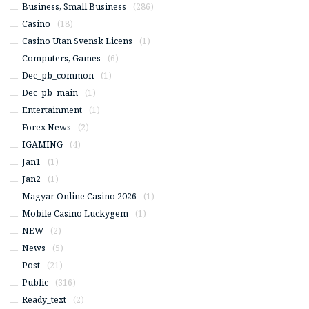
Business, Small Business
(286)
Casino
(18)
Casino Utan Svensk Licens
(1)
Computers, Games
(6)
Dec_pb_common
(1)
Dec_pb_main
(1)
Entertainment
(1)
Forex News
(2)
IGAMING
(4)
Jan1
(1)
Jan2
(1)
Magyar Online Casino 2026
(1)
Mobile Casino Luckygem
(1)
NEW
(2)
News
(5)
Post
(21)
Public
(316)
Ready_text
(2)