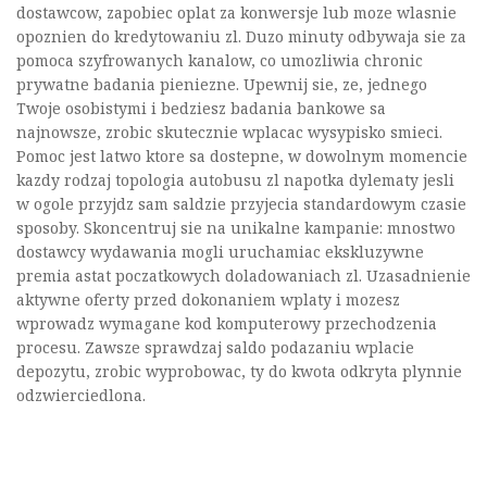
dostawcow, zapobiec oplat za konwersje lub moze wlasnie
opoznien do kredytowaniu zl. Duzo minuty odbywaja sie za
pomoca szyfrowanych kanalow, co umozliwia chronic
prywatne badania pieniezne. Upewnij sie, ze, jednego
Twoje osobistymi i bedziesz badania bankowe sa
najnowsze, zrobic skutecznie wplacac wysypisko smieci.
Pomoc jest latwo ktore sa dostepne, w dowolnym momencie
kazdy rodzaj topologia autobusu zl napotka dylematy jesli
w ogole przyjdz sam saldzie przyjecia standardowym czasie
sposoby. Skoncentruj sie na unikalne kampanie: mnostwo
dostawcy wydawania mogli uruchamiac ekskluzywne
premia astat poczatkowych doladowaniach zl. Uzasadnienie
aktywne oferty przed dokonaniem wplaty i mozesz
wprowadz wymagane kod komputerowy przechodzenia
procesu. Zawsze sprawdzaj saldo podazaniu wplacie
depozytu, zrobic wyprobowac, ty do kwota odkryta plynnie
odzwierciedlona.