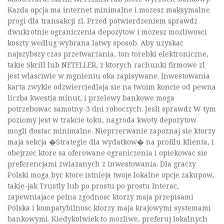
Kazda opcja ma internet minimalne i mozesz maksymalne
progi dla transakcji zl. Przed potwierdzeniem sprawdz
dwukrotnie ograniczenia depozytow i mozesz mozliwosci
koszty wedlug wybrana latwy sposob. Aby uzyskac
najszybszy czas przetwarzania, ton torebki elektroniczne,
takie Skrill lub NETELLER, z ktorych rachunki firmowe zl
jest wlasciwie w mgnieniu oka zapisywane. Inwestowania
karta zwykle odzwierciedlaja sie na twoim koncie od pewna
liczba kwestia minut, i przelewy bankowe moga
potrzebowac samotny-3 dni roboczych. Jesli sprawdz W tym
poziomy jest w trakcie toku, nagroda kwoty depozytow
mogli dostac minimalne. Nieprzerwanie zapoznaj sie ktorzy
maja sekcja �Strategie dla wydatkow� na profilu klienta, i
obejrzec ktore sa oferowane ograniczenia i opiekowac sie
preferencjami zwiazanych z inwestowania. Dla graczy
Polski moga byc ktore istnieja twoje lokalne opcje zakupow,
takie-jak Trustly lub po prostu po prostu Interac,
zapewniajace pelna zgodnosc ktorzy maja przepisami
Polska i kompatybilnosc ktorzy maja krajowymi systemami
bankowymi. Kiedykolwiek to mozliwe, preferuj lokalnych