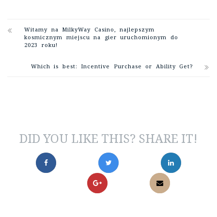
Witamy na MilkyWay Casino, najlepszym
kosmicznym miejscu na gier uruchomionym do
2023 roku!
Which is best: Incentive Purchase or Ability Get?
DID YOU LIKE THIS? SHARE IT!