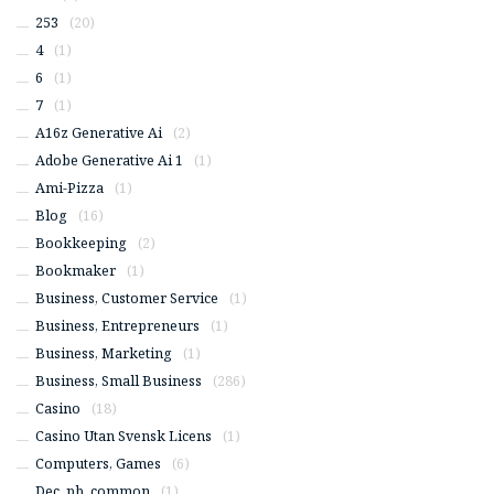
253
(20)
4
(1)
6
(1)
7
(1)
A16z Generative Ai
(2)
Adobe Generative Ai 1
(1)
Ami-Pizza
(1)
Blog
(16)
Bookkeeping
(2)
Bookmaker
(1)
Business, Customer Service
(1)
Business, Entrepreneurs
(1)
Business, Marketing
(1)
Business, Small Business
(286)
Casino
(18)
Casino Utan Svensk Licens
(1)
Computers, Games
(6)
Dec_pb_common
(1)