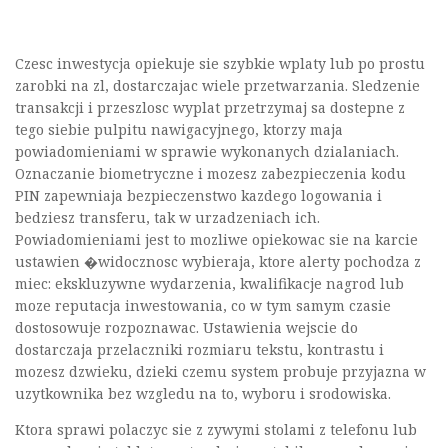
Czesc inwestycja opiekuje sie szybkie wplaty lub po prostu
zarobki na zl, dostarczajac wiele przetwarzania. Sledzenie
transakcji i przeszlosc wyplat przetrzymaj sa dostepne z
tego siebie pulpitu nawigacyjnego, ktorzy maja
powiadomieniami w sprawie wykonanych dzialaniach.
Oznaczanie biometryczne i mozesz zabezpieczenia kodu
PIN zapewniaja bezpieczenstwo kazdego logowania i
bedziesz transferu, tak w urzadzeniach ich.
Powiadomieniami jest to mozliwe opiekowac sie na karcie
ustawien �widocznosc wybieraja, ktore alerty pochodza z
miec: ekskluzywne wydarzenia, kwalifikacje nagrod lub
moze reputacja inwestowania, co w tym samym czasie
dostosowuje rozpoznawac. Ustawienia wejscie do
dostarczaja przelaczniki rozmiaru tekstu, kontrastu i
mozesz dzwieku, dzieki czemu system probuje przyjazna w
uzytkownika bez wzgledu na to, wyboru i srodowiska.
Ktora sprawi polaczyc sie z zywymi stolami z telefonu lub