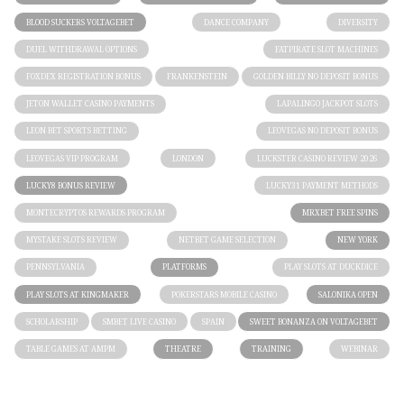
BLOOD SUCKERS VOLTAGEBET
DANCE COMPANY
DIVERSITY
DUEL WITHDRAWAL OPTIONS
FATPIRATE SLOT MACHINES
FOXDEX REGISTRATION BONUS
FRANKENSTEIN
GOLDEN BILLY NO DEPOSIT BONUS
JETON WALLET CASINO PAYMENTS
LAPALINGO JACKPOT SLOTS
LEON BET SPORTS BETTING
LEOVEGAS NO DEPOSIT BONUS
LEOVEGAS VIP PROGRAM
LONDON
LUCKSTER CASINO REVIEW 2026
LUCKY8 BONUS REVIEW
LUCKY31 PAYMENT METHODS
MONTECRYPTOS REWARDS PROGRAM
MRXBET FREE SPINS
MYSTAKE SLOTS REVIEW
NETBET GAME SELECTION
NEW YORK
PENNSYLVANIA
PLATFORMS
PLAY SLOTS AT DUCKDICE
PLAY SLOTS AT KINGMAKER
POKERSTARS MOBILE CASINO
SALONIKA OPEN
SCHOLARSHIP
SMBET LIVE CASINO
SPAIN
SWEET BONANZA ON VOLTAGEBET
TABLE GAMES AT AMPM
THEATRE
TRAINING
WEBINAR