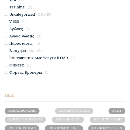
Training
(2)
Uncategorized
(16,543)
V 660
(1)
Αγώνες
(3)
Ανακοινώσεις
(3)
Παραστάσεις
(4)
Στοιχηματικες
(3)
Консалтинговые Услуги В ОАЭ
(1)
Финтех
(1)
Форекс Брокеры
(1)
TAGS
AZUR JACKPOT GAMES
BACANAPLAY NO DEPOSIT
BALLET
BASSBET CASINO REVIEW FR
BEST GAMES AT ART
BEST GOLDIWIN GAMES
BEST LEON BET GAMES
BEST VOLTAGEBET GAMES
BETRIOT DEPOSIT BONUS