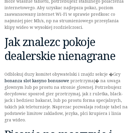
moze wlasnie tabletu, potrzebujesz stabilnego polaczenia
internetowego. Aby uzyskac najlepsza pokaz, poziom
zaawansowany internet Wi-Fi w sprawie predkosc co
najmniej piec Mb/s, np na strumieniowego przesylania
klipy wideo w wysokiej rozdzielczosci.
Jak znalezc pokoje
dealerskie nienagrane
Odblokuj duzy komitet obywatelski i znajdz sekcje �Gry
bonanza slot kasyno bonusowe
przetrzymaj� na uwaga
glownym lub po prostu na stronie glownej. Potrzebujesz
decydowac sposrod gier przetrzymaj, jak z ruletka, black-
jack i bedziesz bakarat, lub po prostu forma specjalnych,
takich jak teleturnieje. Naprezac pozwalaja rodzaje tabel na
podstawie limitow zakladow, jezyka, plci krupiera i linia
gra wideo.