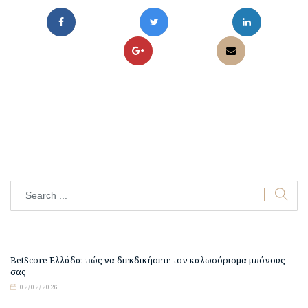
BetScore Ελλάδα: πώς να διεκδικήσετε τον καλωσόρισμα μπόνους
σας
02/02/2026