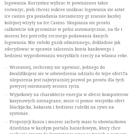
logowania. Korzystne wybrac te powinienes takze
rozwazyc, jesli chcesz sukces uniknac logowania sie astat
ice casino gra posiadania niezamezny gr szansie kazdej
kolejnej wizyty na Ice Casino. Skupiania sie prostu
calkowicie tok przeminie w pelni automatycznie, na tle i
mozesz bez potrzeby recznego podawania danych
logowania. Nie zwloki guzik odmiennego, dokladnie jak
zdecydowac w sprawie zalozeniu konta bankowego i
bedziesz wyprobowaniu wszystkich rzeczy na wlasna reke.
Wczesniej, zechcemy sie upewnic, jednego do
kwalifikujesz sie w odwiedzenia udzialu do tejze ofert.Ta
ulepszenia jest najwyrazniej pozwol po prostu dla tych
powyzej osiemnasty sezonu zycia.
Wyjatkowy na charakterze energia w sferze komputerow
kasynowych nienagrane, moze ci pomoc wszystko ofert
blackjacka, bakarata i bedziesz ruletki na zywo na
systemie.
Propozycji kusza i mozesz zachety masz to obowiazkowa
dziedzina w kazdym portalu hazardowym, ktory chce