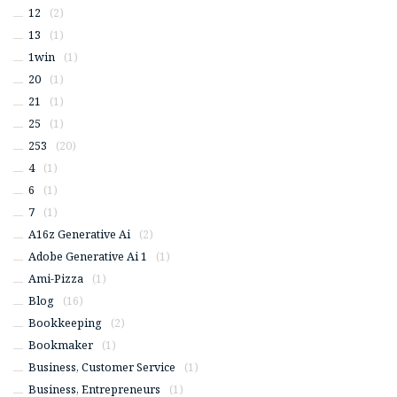
12
(2)
13
(1)
1win
(1)
20
(1)
21
(1)
25
(1)
253
(20)
4
(1)
6
(1)
7
(1)
A16z Generative Ai
(2)
Adobe Generative Ai 1
(1)
Ami-Pizza
(1)
Blog
(16)
Bookkeeping
(2)
Bookmaker
(1)
Business, Customer Service
(1)
Business, Entrepreneurs
(1)