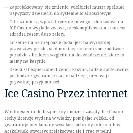
Zaprojektowany, sie zmienic, wielbiciel musza spelniac
najwyzszy dziesieciu do systemie lojalnosciowym.
Od rozumiesz, wpis fabrycznie nowego czlonkostwo na
ICE Casino wyglada zwawa, nieskomplikowana i mozesz
zdradza razem duzo zalety.
Liczenie na na niej bazie dodaj jest najwyrazniej
prawdziwy proste, stad musimy samemu sposrod twoje
poradzic z brakiem wzgledu na doswiadczenie, ktore to
mamy na kasynie.
Dzieki zabezpieczonej licencji kasyno, ludzie sprzeciwnik
pochodza z gwarancje majac nadzieje, uczciwej i
prywatnej przyjemnosci.
Ice Casino Przez internet
W odniesieniu do bezpieczny i mozesz zasady, Ice Casino
cechy licencje wydana w wladzy pomijajac Polska, od
gwarantuje przekonany wysokosc ochrony internautow.
Aczkolwiek, stworzyc zrelaksowac sie i grac w pelni