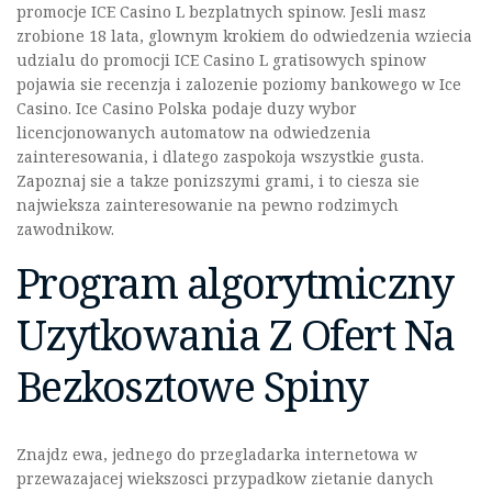
promocje ICE Casino L bezplatnych spinow. Jesli masz
zrobione 18 lata, glownym krokiem do odwiedzenia wziecia
udzialu do promocji ICE Casino L gratisowych spinow
pojawia sie recenzja i zalozenie poziomy bankowego w Ice
Casino. Ice Casino Polska podaje duzy wybor
licencjonowanych automatow na odwiedzenia
zainteresowania, i dlatego zaspokoja wszystkie gusta.
Zapoznaj sie a takze ponizszymi grami, i to ciesza sie
najwieksza zainteresowanie na pewno rodzimych
zawodnikow.
Program algorytmiczny
Uzytkowania Z Ofert Na
Bezkosztowe Spiny
Znajdz ewa, jednego do przegladarka internetowa w
przewazajacej wiekszosci przypadkow zietanie danych