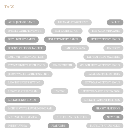
TAGS
AZUR JACKPOT GAMES
BACANAPLAY NO DEPOSIT
BALLET
BASSBET CASINO REVIEW FR
BEST GAMES AT ART
BEST GOLDIWIN GAMES
BEST LEON BET GAMES
BEST VOLTAGEBET GAMES
BETRIOT DEPOSIT BONUS
BLOOD SUCKERS VOLTAGEBET
DANCE COMPANY
DIVERSITY
DUEL WITHDRAWAL OPTIONS
FATPIRATE SLOT MACHINES
FOXDEX REGISTRATION BONUS
FRANKENSTEIN
GOLDEN BILLY NO DEPOSIT BONUS
JETON WALLET CASINO PAYMENTS
LAPALINGO JACKPOT SLOTS
LEON BET SPORTS BETTING
LEOVEGAS NO DEPOSIT BONUS
LEOVEGAS VIP PROGRAM
LONDON
LUCKSTER CASINO REVIEW 2026
LUCKY8 BONUS REVIEW
LUCKY31 PAYMENT METHODS
MONTECRYPTOS REWARDS PROGRAM
MRXBET FREE SPINS
MYSTAKE SLOTS REVIEW
NETBET GAME SELECTION
NEW YORK
PENNSYLVANIA
PLATFORMS
PLAY SLOTS AT DUCKDICE