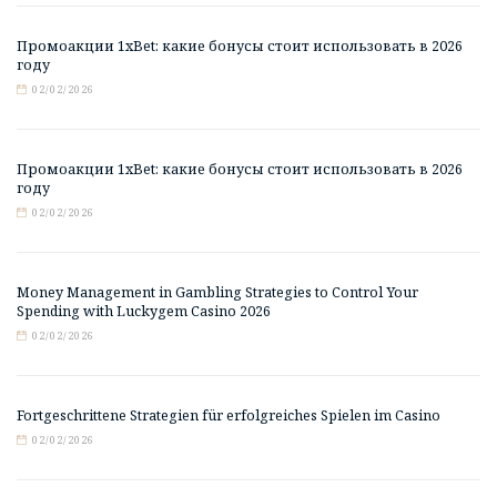
Промоакции 1xBet: какие бонусы стоит использовать в 2026
году
02/02/2026
Промоакции 1xBet: какие бонусы стоит использовать в 2026
году
02/02/2026
Money Management in Gambling Strategies to Control Your
Spending with Luckygem Casino 2026
02/02/2026
Fortgeschrittene Strategien für erfolgreiches Spielen im Casino
02/02/2026