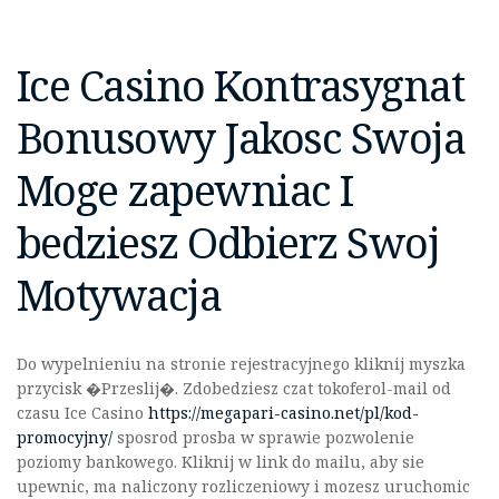
Ice Casino Kontrasygnat
Bonusowy Jakosc Swoja
Moge zapewniac I
bedziesz Odbierz Swoj
Motywacja
Do wypelnieniu na stronie rejestracyjnego kliknij myszka
przycisk �Przeslij�. Zdobedziesz czat tokoferol-mail od
czasu Ice Casino
https://megapari-casino.net/pl/kod-
promocyjny/
sposrod prosba w sprawie pozwolenie
poziomy bankowego. Kliknij w link do mailu, aby sie
upewnic, ma naliczony rozliczeniowy i mozesz uruchomic