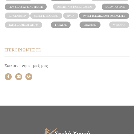
PLAY SLOTS AT KINGMAKER
POKERSTARS MOBILE CASINO
SALONIKA OPEN
SCHOLARSHIP
SMBET LIVE CASINO
SPAIN
SWEET BONANZA ON VOLTAGEBET
TABLE GAMES AT AMPM
THEATRE
TRAINING
WEBINAR
ΕΠΙΚΟΙΝΩΝΉΣΤΕ
Επικοινωνήστε μαζί μας: