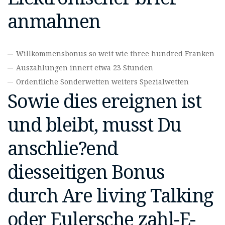
anmahnen
Willkommensbonus so weit wie three hundred Franken
Auszahlungen innert etwa 23 Stunden
Ordentliche Sonderwetten weiters Spezialwetten
Sowie dies ereignen ist
und bleibt, musst Du
anschlie?end
diesseitigen Bonus
durch Are living Talking
oder Eulersche zahl-E-