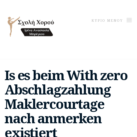
ΚΥΡΙΟ ΜΕΝΟΥ
Is es beim With zero
Abschlagzahlung
Maklercourtage
nach anmerken
existiert