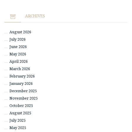
ARCHIVES
August 2026
July 2026
June 2026
May 2026
April 2026
March 2026
February 2026
January 2026
December 2025
November 2025
October 2025
August 2025
July 2025
May 2025