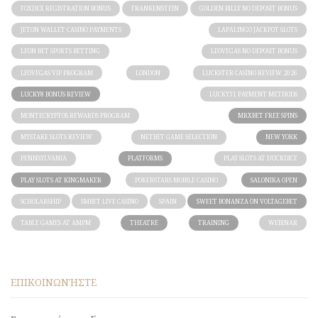
FOXDEX REGISTRATION BONUS
FRANKENSTEIN
GOLDEN BILLY NO DEPOSIT BONUS
JETON WALLET CASINO PAYMENTS
LAPALINGO JACKPOT SLOTS
LEON BET SPORTS BETTING
LEOVEGAS NO DEPOSIT BONUS
LEOVEGAS VIP PROGRAM
LONDON
LUCKSTER CASINO REVIEW 2026
LUCKY8 BONUS REVIEW
LUCKY31 PAYMENT METHODS
MONTECRYPTOS REWARDS PROGRAM
MRXBET FREE SPINS
MYSTAKE SLOTS REVIEW
NETBET GAME SELECTION
NEW YORK
PENNSYLVANIA
PLATFORMS
PLAY SLOTS AT DUCKDICE
PLAY SLOTS AT KINGMAKER
POKERSTARS MOBILE CASINO
SALONIKA OPEN
SCHOLARSHIP
SMBET LIVE CASINO
SPAIN
SWEET BONANZA ON VOLTAGEBET
TABLE GAMES AT AMPM
THEATRE
TRAINING
WEBINAR
ΕΠΙΚΟΙΝΩΝΉΣΤΕ