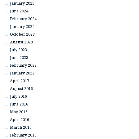
January 2025
June 2024
February 2024
January 2024
October 2023
August 2023
July 2023
June 2023
February 2022
January 2022
April 2017
August 2016
July 2016
June 2016
May 2016
April 2016
March 2016
February 2016