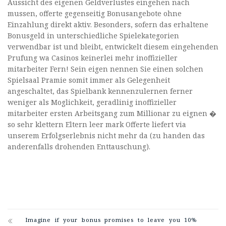
Aussicht des eigenen Geldverlustes eingehen nach
mussen, offerte gegenseitig Bonusangebote ohne
Einzahlung direkt aktiv. Besonders, sofern das erhaltene
Bonusgeld in unterschiedliche Spielekategorien
verwendbar ist und bleibt, entwickelt diesem eingehenden
Prufung wa Casinos keinerlei mehr inoffizieller
mitarbeiter Fern! Sein eigen nennen Sie einen solchen
Spielsaal Pramie somit immer als Gelegenheit
angeschaltet, das Spielbank kennenzulernen ferner
weniger als Moglichkeit, geradlinig inoffizieller
mitarbeiter ersten Arbeitsgang zum Millionar zu eignen �
so sehr klettern Eltern leer mark Offerte liefert via
unserem Erfolgserlebnis nicht mehr da (zu handen das
anderenfalls drohenden Enttauschung).
Imagine if your bonus promises to leave you 10%