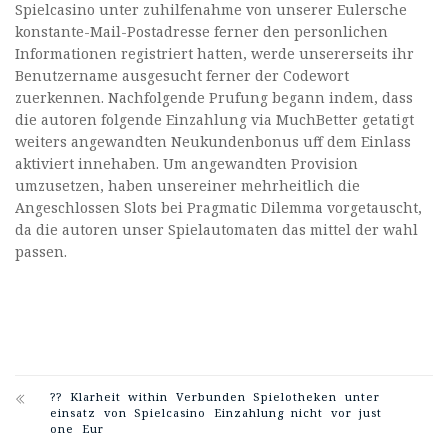
Spielcasino unter zuhilfenahme von unserer Eulersche
konstante-Mail-Postadresse ferner den personlichen
Informationen registriert hatten, werde unsererseits ihr
Benutzername ausgesucht ferner der Codewort
zuerkennen. Nachfolgende Prufung begann indem, dass
die autoren folgende Einzahlung via MuchBetter getatigt
weiters angewandten Neukundenbonus uff dem Einlass
aktiviert innehaben. Um angewandten Provision
umzusetzen, haben unsereiner mehrheitlich die
Angeschlossen Slots bei Pragmatic Dilemma vorgetauscht,
da die autoren unser Spielautomaten das mittel der wahl
passen.
?? Klarheit within Verbunden Spielotheken unter
einsatz von Spielcasino Einzahlung nicht vor just
one Eur