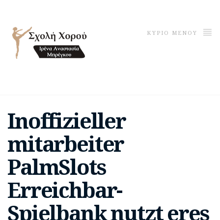
ΚΥΡΙΟ ΜΕΝΟΥ
Inoffizieller
mitarbeiter
PalmSlots
Erreichbar-
Spielbank nutzt eres