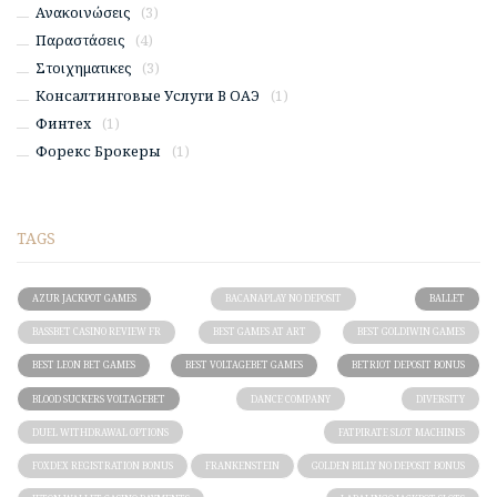
Ανακοινώσεις
(3)
Παραστάσεις
(4)
Στοιχηματικες
(3)
Консалтинговые Услуги В ОАЭ
(1)
Финтех
(1)
Форекс Брокеры
(1)
TAGS
AZUR JACKPOT GAMES
BACANAPLAY NO DEPOSIT
BALLET
BASSBET CASINO REVIEW FR
BEST GAMES AT ART
BEST GOLDIWIN GAMES
BEST LEON BET GAMES
BEST VOLTAGEBET GAMES
BETRIOT DEPOSIT BONUS
BLOOD SUCKERS VOLTAGEBET
DANCE COMPANY
DIVERSITY
DUEL WITHDRAWAL OPTIONS
FATPIRATE SLOT MACHINES
FOXDEX REGISTRATION BONUS
FRANKENSTEIN
GOLDEN BILLY NO DEPOSIT BONUS