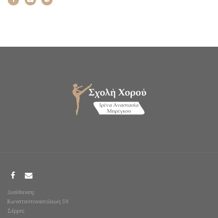
Διεύθυνση:
Κωνσταντινουπόλεως 59
Σέρρες