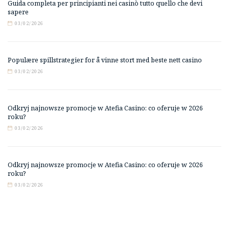
Guida completa per principianti nei casinò tutto quello che devi
sapere
03/02/2026
Populære spillstrategier for å vinne stort med beste nett casino
03/02/2026
Odkryj najnowsze promocje w Atefia Casino: co oferuje w 2026
roku?
03/02/2026
Odkryj najnowsze promocje w Atefia Casino: co oferuje w 2026
roku?
03/02/2026