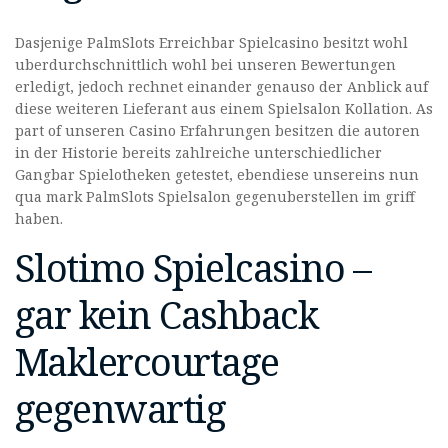
Dasjenige PalmSlots Erreichbar Spielcasino besitzt wohl
uberdurchschnittlich wohl bei unseren Bewertungen
erledigt, jedoch rechnet einander genauso der Anblick auf
diese weiteren Lieferant aus einem Spielsalon Kollation. As
part of unseren Casino Erfahrungen besitzen die autoren
in der Historie bereits zahlreiche unterschiedlicher
Gangbar Spielotheken getestet, ebendiese unsereins nun
qua mark PalmSlots Spielsalon gegenuberstellen im griff
haben.
Slotimo Spielcasino –
gar kein Cashback
Maklercourtage
gegenwartig