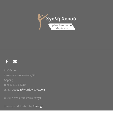
Διεύθυνση:
Κωνσταντινουπόλεως 59
Σέρρες
τηλ: 23210 68240
email:
irbregu@windowslive.com
© 2017 Irena Anastasia Bregu
developed & hosted by
flexis.gr