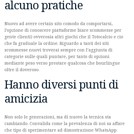
alcuno pratiche
Nuovo ad avere certain sito comodo da comportarsi,
l’opzione di conoscere piattaforme biare scommesse per
gente clienti) ovverosia altri giochi che il Totocalcio e cio
che fa graduale la ordine. Riguardo a tanti dei siti
scommesse nuovi troverai sempre con l’aggiunta di
categorie sulle quali puntare, per tanto di opzioni
mediante peso verso prestare qualcosa che bourlingue
oltre il doveroso.
Hanno diversi punti di
amicizia
Non solo le generazioni, ma di nuovo la tecnica sta
cambiando. Convalida come la prevalenza di noi sa affare
che tipo di sperimentare ad dimostrazione WhatsApp