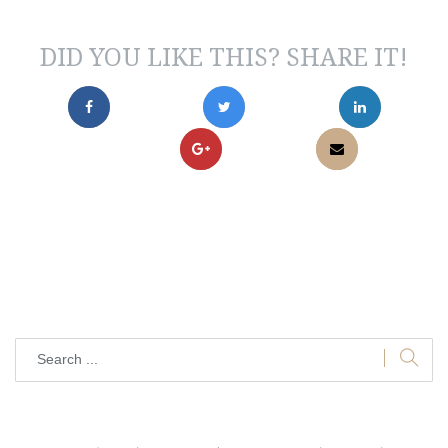
DID YOU LIKE THIS? SHARE IT!