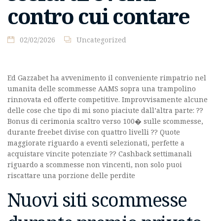
contro cui contare
02/02/2026
Uncategorized
Ed Gazzabet ha avvenimento il conveniente rimpatrio nel
umanita delle scommesse AAMS sopra una trampolino
rinnovata ed offerte competitive. Improvvisamente alcune
delle cose che tipo di mi sono piaciute dall’altra parte: ??
Bonus di cerimonia scaltro verso 100� sulle scommesse,
durante freebet divise con quattro livelli ?? Quote
maggiorate riguardo a eventi selezionati, perfette a
acquistare vincite potenziate ?? Cashback settimanali
riguardo a scommesse non vincenti, non solo puoi
riscattare una porzione delle perdite
Nuovi siti scommesse