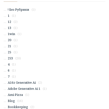
! Без Рубрики
(5)
1
(1)
12
(2)
13
(1)
1win
(1)
20
(1)
21
(1)
25
(1)
253
(20)
4
(1)
6
(1)
7
(1)
A16z Generative Ai
(2)
Adobe Generative Ai 1
(1)
Ami-Pizza
(1)
Blog
(16)
Bookkeeping
(2)