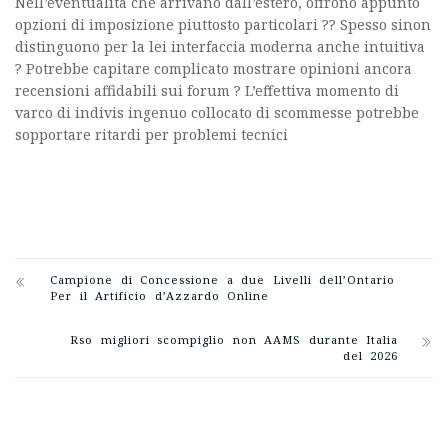
Nell’eventualita che arrivano dall’estero, offrono appunto
opzioni di imposizione piuttosto particolari ?? Spesso sinon
distinguono per la lei interfaccia moderna anche intuitiva
? Potrebbe capitare complicato mostrare opinioni ancora
recensioni affidabili sui forum ? L’effettiva momento di
varco di indivis ingenuo collocato di scommesse potrebbe
sopportare ritardi per problemi tecnici
Campione di Concessione a due Livelli dell’Ontario
Per il Artificio d’Azzardo Online
Rso migliori scompiglio non AAMS durante Italia
del 2026