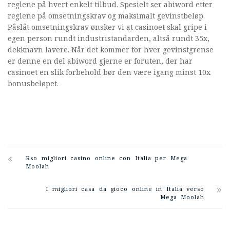
reglene på hvert enkelt tilbud. Spesielt ser abiword etter
reglene på omsetningskrav og maksimalt gevinstbeløp.
Påslåt omsetningskrav ønsker vi at casinoet skal gripe i
egen person rundt industristandarden, altså rundt 35x,
dekknavn lavere. Når det kommer for hver gevinstgrense
er denne en del abiword gjerne er foruten, der har
casinoet en slik forbehold bør den være igang minst 10x
bonusbeløpet.
Rso migliori casino online con Italia per Mega
Moolah
I migliori casa da gioco online in Italia verso
Mega Moolah