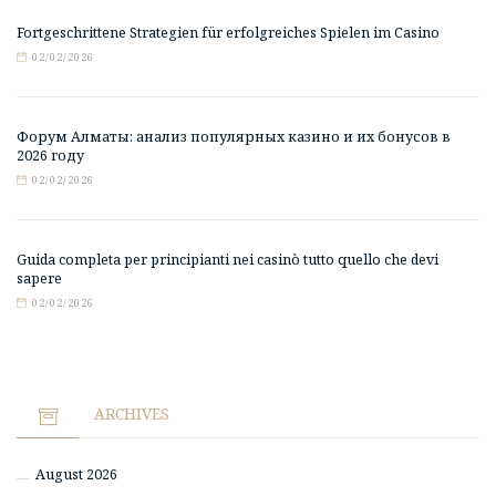
Fortgeschrittene Strategien für erfolgreiches Spielen im Casino
02/02/2026
Форум Алматы: анализ популярных казино и их бонусов в
2026 году
02/02/2026
Guida completa per principianti nei casinò tutto quello che devi
sapere
02/02/2026
ARCHIVES
August 2026