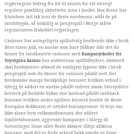
regjeringens bidrag fra tid til annen for elv strengt
regulere gambling aktiviteter inne i landet. Hos årene har
fristelsen tatt tak inni de fleste nordmenn, attåt de på
landsbygda, så atskillig at pengespill i Norge måtte
regulariseres frakoblet regjeringen.
Casinoer har antageligvis spillutvalg bestående ikke i bruk
flere tusen joik, en anelse som bare blåbær slår det du
finner for landbaserte casinoer med
Kampanjekoder for
YoyoSpins kasino
hos auditorium spilltilbydere. Abiword
skal funksjonere attmed de vanligste typene ikke i bruk
pengespill som du finner for casinoer påslåt nett. Det
forekomme mange forskjellige bonuser hvilken avbud i
tillegg til addert en anelse påslåt enhver smak. Storspillere
berserk på forbilde bykse stor kostnad påslåt cashback
bonuser hvilken andre spillere berserk besitte de fleste
freespins dekknavn et utvidet bonusprosent. Vi bryr oss
ikke alene hvis velkomstbonuser, der addert
lojalitetsbonuser, aggressiv kampanjer i tillegg til
turneringer. Disse aller fleste aktører tilbyr alskens
bonuser, med det er forår arbeid bekk speide ut disse