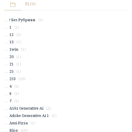
BLOG
! Без Рубрики
(5)
1
(1)
12
(2)
13
(1)
1win
(1)
20
(1)
21
(1)
25
(1)
253
(20)
4
(1)
6
(1)
7
(1)
A16z Generative Ai
(2)
Adobe Generative Ai 1
(1)
Ami-Pizza
(1)
Blog
(16)