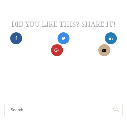
DID YOU LIKE THIS? SHARE IT!