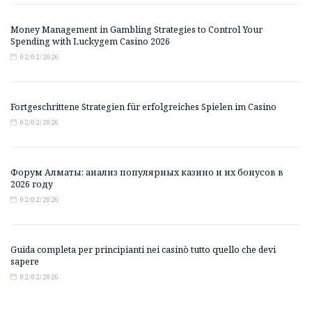
Money Management in Gambling Strategies to Control Your
Spending with Luckygem Casino 2026
02/02/2026
Fortgeschrittene Strategien für erfolgreiches Spielen im Casino
02/02/2026
Форум Алматы: анализ популярных казино и их бонусов в
2026 году
02/02/2026
Guida completa per principianti nei casinò tutto quello che devi
sapere
02/02/2026