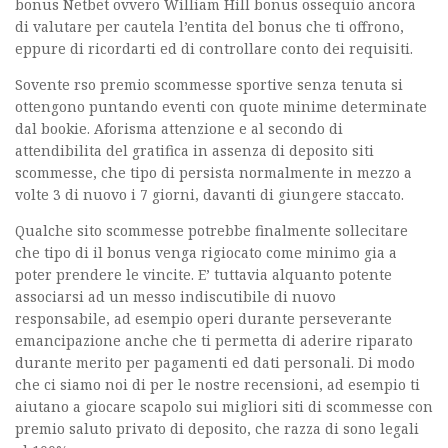
bonus Netbet ovvero William Hill bonus ossequio ancora
di valutare per cautela l’entita del bonus che ti offrono,
eppure di ricordarti ed di controllare conto dei requisiti.
Sovente rso premio scommesse sportive senza tenuta si
ottengono puntando eventi con quote minime determinate
dal bookie. Aforisma attenzione e al secondo di
attendibilita del gratifica in assenza di deposito siti
scommesse, che tipo di persista normalmente in mezzo a
volte 3 di nuovo i 7 giorni, davanti di giungere staccato.
Qualche sito scommesse potrebbe finalmente sollecitare
che tipo di il bonus venga rigiocato come minimo gia a
poter prendere le vincite. E’ tuttavia alquanto potente
associarsi ad un messo indiscutibile di nuovo
responsabile, ad esempio operi durante perseverante
emancipazione anche che ti permetta di aderire riparato
durante merito per pagamenti ed dati personali. Di modo
che ci siamo noi di per le nostre recensioni, ad esempio ti
aiutano a giocare scapolo sui migliori siti di scommesse con
premio saluto privato di deposito, che razza di sono legali