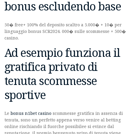
bonus escludendo base
50� free+ 100% del deposito scaltro a 5.000� + 10� per
linguaggio bonus SCR2024. 000� sulle scommesse + 500�
casino.
Ad esempio funziona il
gratifica privato di
tenuta scommesse
sportive
Le
bonus n1bet casino
scommesse gratifica in assenza di
tenuta, sono un perfetto appena verso venire al betting
online rischiando il fuorche possibilee si evince dal
reputazione, il premio benvenuto privo di tenuta viene