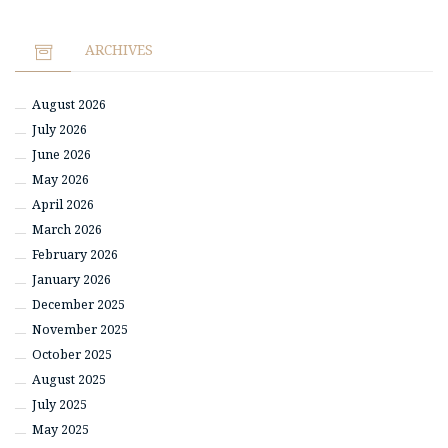
ARCHIVES
August 2026
July 2026
June 2026
May 2026
April 2026
March 2026
February 2026
January 2026
December 2025
November 2025
October 2025
August 2025
July 2025
May 2025