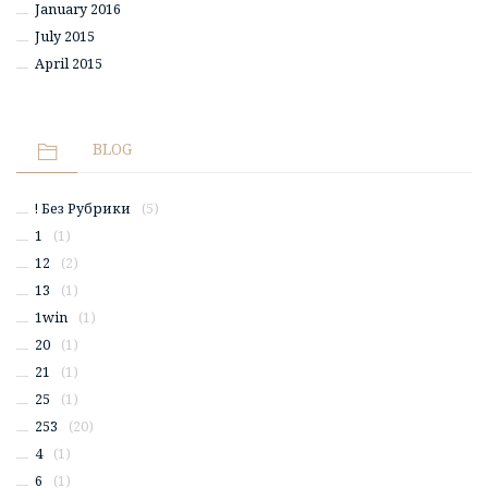
January 2016
July 2015
April 2015
BLOG
! Без Рубрики
(5)
1
(1)
12
(2)
13
(1)
1win
(1)
20
(1)
21
(1)
25
(1)
253
(20)
4
(1)
6
(1)