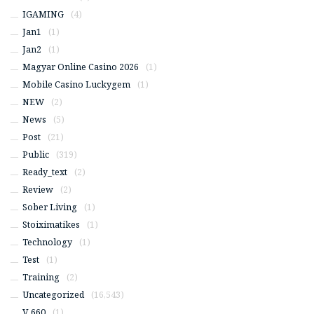
IGAMING
(4)
Jan1
(1)
Jan2
(1)
Magyar Online Casino 2026
(1)
Mobile Casino Luckygem
(1)
NEW
(2)
News
(5)
Post
(21)
Public
(319)
Ready_text
(2)
Review
(2)
Sober Living
(1)
Stoiximatikes
(1)
Technology
(1)
Test
(1)
Training
(2)
Uncategorized
(16,543)
V 660
(1)