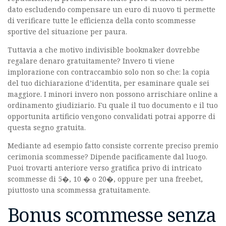
dato escludendo compensare un euro di nuovo ti permette
di verificare tutte le efficienza della conto scommesse
sportive del situazione per paura.
Tuttavia a che motivo indivisible bookmaker dovrebbe
regalare denaro gratuitamente? Invero ti viene
implorazione con contraccambio solo non so che: la copia
del tuo dichiarazione d’identita, per esaminare quale sei
maggiore. I minori invero non possono arrischiare online a
ordinamento giudiziario. Fu quale il tuo documento e il tuo
opportunita artificio vengono convalidati potrai apporre di
questa segno gratuita.
Mediante ad esempio fatto consiste corrente preciso premio
cerimonia scommesse? Dipende pacificamente dal luogo.
Puoi trovarti anteriore verso gratifica privo di intricato
scommesse di 5�, 10 � o 20�, oppure per una freebet,
piuttosto una scommessa gratuitamente.
Bonus scommesse senza