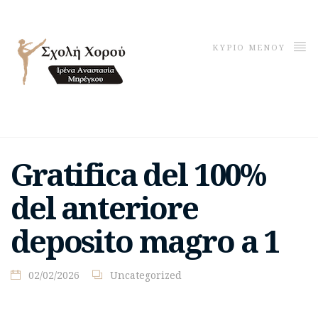
ΚΥΡΙΟ ΜΕΝΟΥ
Gratifica del 100%
del anteriore
deposito magro a 1
02/02/2026
Uncategorized