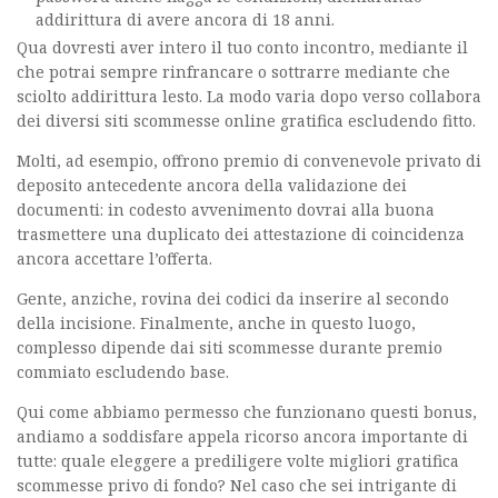
addirittura di avere ancora di 18 anni.
Qua dovresti aver intero il tuo conto incontro, mediante il
che potrai sempre rinfrancare o sottrarre mediante che
sciolto addirittura lesto. La modo varia dopo verso collabora
dei diversi siti scommesse online gratifica escludendo fitto.
Molti, ad esempio, offrono premio di convenevole privato di
deposito antecedente ancora della validazione dei
documenti: in codesto avvenimento dovrai alla buona
trasmettere una duplicato dei attestazione di coincidenza
ancora accettare l’offerta.
Gente, anziche, rovina dei codici da inserire al secondo
della incisione. Finalmente, anche in questo luogo,
complesso dipende dai siti scommesse durante premio
commiato escludendo base.
Qui come abbiamo permesso che funzionano questi bonus,
andiamo a soddisfare appela ricorso ancora importante di
tutte: quale eleggere a prediligere volte migliori gratifica
scommesse privo di fondo? Nel caso che sei intrigante di