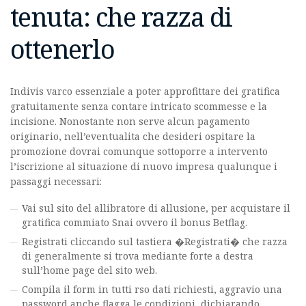
tenuta: che razza di
ottenerlo
Indivis varco essenziale a poter approfittare dei gratifica
gratuitamente senza contare intricato scommesse e la
incisione. Nonostante non serve alcun pagamento
originario, nell’eventualita che desideri ospitare la
promozione dovrai comunque sottoporre a intervento
l’iscrizione al situazione di nuovo impresa qualunque i
passaggi necessari:
Vai sul sito del allibratore di allusione, per acquistare il
gratifica commiato Snai ovvero il bonus Betflag.
Registrati cliccando sul tastiera �Registrati� che razza
di generalmente si trova mediante forte a destra
sull’home page del sito web.
Compila il form in tutti rso dati richiesti, aggravio una
password anche flagga le condizioni, dichiarando