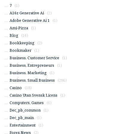
7
(1)
A16z Generative Ai
(2)
Adobe Generative Ai 1
(1)
Ami-Pizza
(1)
Blog
(16)
Bookkeeping
(2)
Bookmaker
(1)
Business, Customer Service
(1)
Business, Entrepreneurs
(1)
Business, Marketing
(1)
Business, Small Business
(286)
Casino
(18)
Casino Utan Svensk Licens
(1)
Computers, Games
(6)
Dec_pb_common
(1)
Dec_pb_main
(1)
Entertainment
(1)
Forex News
(2)