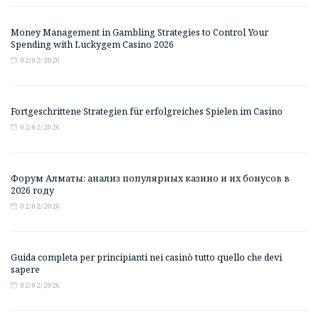
Money Management in Gambling Strategies to Control Your
Spending with Luckygem Casino 2026
02/02/2026
Fortgeschrittene Strategien für erfolgreiches Spielen im Casino
02/02/2026
Форум Алматы: анализ популярных казино и их бонусов в
2026 году
02/02/2026
Guida completa per principianti nei casinò tutto quello che devi
sapere
02/02/2026