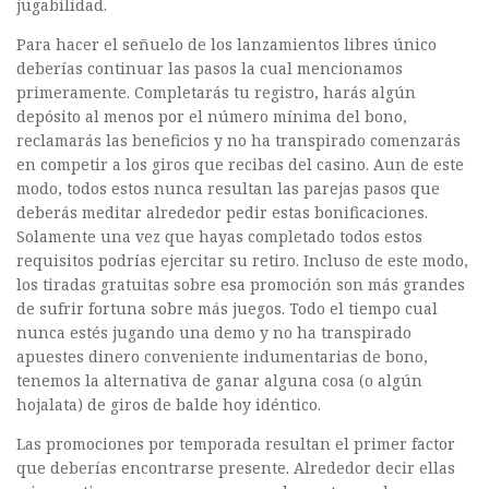
jugabilidad.
Para hacer el señuelo de los lanzamientos libres único
deberías continuar las pasos la cual mencionamos
primeramente. Completarás tu registro, harás algún
depósito al menos por el número mínima del bono,
reclamarás las beneficios y no ha transpirado comenzarás
en competir a los giros que recibas del casino. Aun de este
modo, todos estos nunca resultan las parejas pasos que
deberás meditar alrededor pedir estas bonificaciones.
Solamente una vez que hayas completado todos estos
requisitos podrías ejercitar su retiro. Incluso de este modo,
los tiradas gratuitas sobre esa promoción son más grandes
de sufrir fortuna sobre más juegos. Todo el tiempo cual
nunca estés jugando una demo y no ha transpirado
apuestes dinero conveniente indumentarias de bono,
tenemos la alternativa de ganar alguna cosa (o algún
hojalata) de giros de balde hoy idéntico.
Las promociones por temporada resultan el primer factor
que deberías encontrarse presente. Alrededor decir ellas