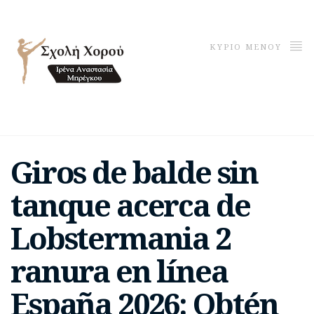
ΚΥΡΙΟ ΜΕΝΟΥ
Giros de balde sin
tanque acerca de
Lobstermania 2
ranura en línea
España 2026: Obtén