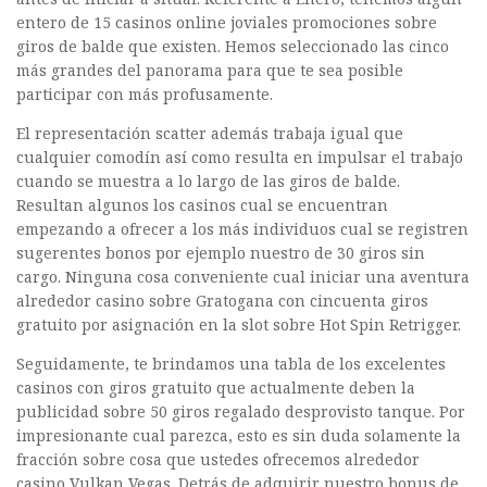
entero de 15 casinos online joviales promociones sobre
giros de balde que existen. Hemos seleccionado las cinco
más grandes del panorama para que te sea posible
participar con más profusamente.
El representación scatter además trabaja igual que
cualquier comodín así­ como resulta en impulsar el trabajo
cuando se muestra a lo largo de las giros de balde.
Resultan algunos los casinos cual se encuentran
empezando a ofrecer a los más individuos cual se registren
sugerentes bonos por ejemplo nuestro de 30 giros sin
cargo. Ninguna cosa conveniente cual iniciar una aventura
alrededor casino sobre Gratogana con cincuenta giros
gratuito por asignación en la slot sobre Hot Spin Retrigger.
Seguidamente, te brindamos una tabla de los excelentes
casinos con giros gratuito que actualmente deben la
publicidad sobre 50 giros regalado desprovisto tanque. Por
impresionante cual parezca, esto es sin duda solamente la
fracción sobre cosa que ustedes ofrecemos alrededor
casino Vulkan Vegas. Detrás de adquirir nuestro bonus de