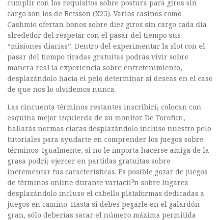
cumplir con los requisitos sobre postura para giros sin
cargo son los de Betsson (X25). Varios casinos como
Cashmio ofertan bonos sobre diez giros sin cargo cada día
alrededor del respetar con el pasar del tiempo sus
“misiones diarias”. Dentro del experimentar la slot con el
pasar del tiempo tiradas gratuitas podrás vivir sobre
manera real la experiencia sobre entretenimiento,
desplazándolo hacia el pelo determinar si deseas en el caso
de que nos lo olvidemos nunca.
Las cincuenta términos restantes inscribirí¡ colocan con
esquina mejor izquierda de su monitor. De Torofun,
hallarás normas claras desplazándolo incluso nuestro pelo
tutoriales para ayudarte en comprender los juegos sobre
términos. Igualmente, si no le importa hacerse amiga de la
grasa podrí¡ ejercer en partidas gratuitas sobre
incrementar tus características. Es posible gozar de juegos
de términos online durante variacií³n sobre lugares
desplazándolo incluso el cabello plataformas dedicadas a
juegos en camino. Hasta si debes pegarle en el galardón
gran, sólo deberías sacar el número máxima permitida