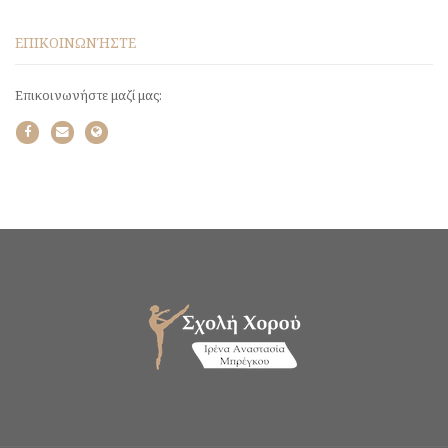
ΕΠΙΚΟΙΝΩΝΉΣΤΕ
Επικοινωνήστε μαζί μας: