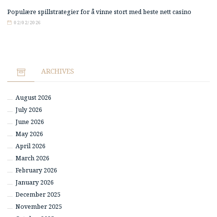
Populære spillstrategier for å vinne stort med beste nett casino
02/02/2026
ARCHIVES
August 2026
July 2026
June 2026
May 2026
April 2026
March 2026
February 2026
January 2026
December 2025
November 2025