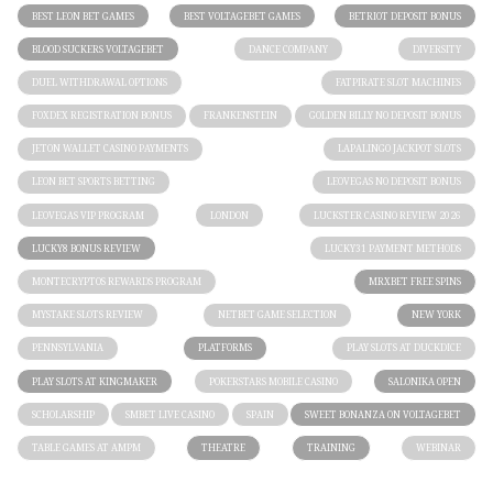
BEST LEON BET GAMES
BEST VOLTAGEBET GAMES
BETRIOT DEPOSIT BONUS
BLOOD SUCKERS VOLTAGEBET
DANCE COMPANY
DIVERSITY
DUEL WITHDRAWAL OPTIONS
FATPIRATE SLOT MACHINES
FOXDEX REGISTRATION BONUS
FRANKENSTEIN
GOLDEN BILLY NO DEPOSIT BONUS
JETON WALLET CASINO PAYMENTS
LAPALINGO JACKPOT SLOTS
LEON BET SPORTS BETTING
LEOVEGAS NO DEPOSIT BONUS
LEOVEGAS VIP PROGRAM
LONDON
LUCKSTER CASINO REVIEW 2026
LUCKY8 BONUS REVIEW
LUCKY31 PAYMENT METHODS
MONTECRYPTOS REWARDS PROGRAM
MRXBET FREE SPINS
MYSTAKE SLOTS REVIEW
NETBET GAME SELECTION
NEW YORK
PENNSYLVANIA
PLATFORMS
PLAY SLOTS AT DUCKDICE
PLAY SLOTS AT KINGMAKER
POKERSTARS MOBILE CASINO
SALONIKA OPEN
SCHOLARSHIP
SMBET LIVE CASINO
SPAIN
SWEET BONANZA ON VOLTAGEBET
TABLE GAMES AT AMPM
THEATRE
TRAINING
WEBINAR