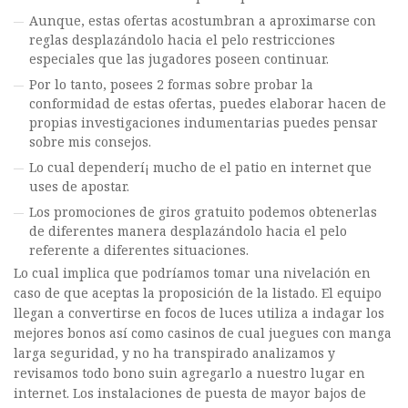
Aunque, estas ofertas acostumbran a aproximarse con
reglas desplazándolo hacia el pelo restricciones
especiales que las jugadores poseen continuar.
Por lo tanto, posees 2 formas sobre probar la
conformidad de estas ofertas, puedes elaborar hacen de
propias investigaciones indumentarias puedes pensar
sobre mis consejos.
Lo cual dependerí¡ mucho de el patio en internet que
uses de apostar.
Los promociones de giros gratuito podemos obtenerlas
de diferentes manera desplazándolo hacia el pelo
referente a diferentes situaciones.
Lo cual implica que podrí­amos tomar una nivelación en
caso de que aceptas la proposición de la listado. El equipo
llegan a convertirse en focos de luces utiliza a indagar los
mejores bonos así­ como casinos de cual juegues con manga
larga seguridad, y no ha transpirado analizamos y
revisamos todo bono suin agregarlo a nuestro lugar en
internet. Los instalaciones de puesta de mayor bajos de