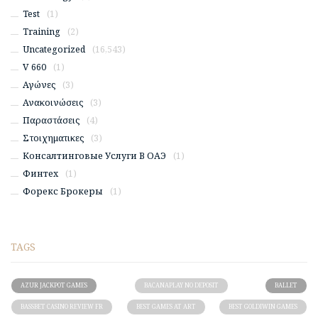
Test
(1)
Training
(2)
Uncategorized
(16,543)
V 660
(1)
Αγώνες
(3)
Ανακοινώσεις
(3)
Παραστάσεις
(4)
Στοιχηματικες
(3)
Консалтинговые Услуги В ОАЭ
(1)
Финтех
(1)
Форекс Брокеры
(1)
TAGS
AZUR JACKPOT GAMES
BACANAPLAY NO DEPOSIT
BALLET
BASSBET CASINO REVIEW FR
BEST GAMES AT ART
BEST GOLDIWIN GAMES