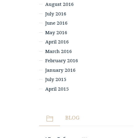
August 2016
July 2016
June 2016
May 2016
April 2016
March 2016
February 2016
January 2016
July 2015
April 2015
BLOG