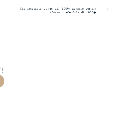
Che insecable bonus del 100% durante certain
sforzo preferibile di 1000�
!