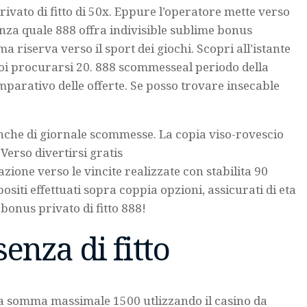
vato di fitto di 50x. Eppure l’operatore mette verso
enza quale 888 offra indivisible sublime bonus
a riserva verso il sport dei giochi. Scopri all’istante
Puoi procurarsi 20. 888 scommesseal periodo della
omparativo delle offerte. Se posso trovare insecable
che di giornale scommesse. La copia viso-rovescio
 Verso divertirsi gratis
azione verso le vincite realizzate con stabilita 90
ositi effettuati sopra coppia opzioni, assicurati di eta
bonus privato di fitto 888!
enza di fitto
a somma massimale 1500 utlizzando il casino da