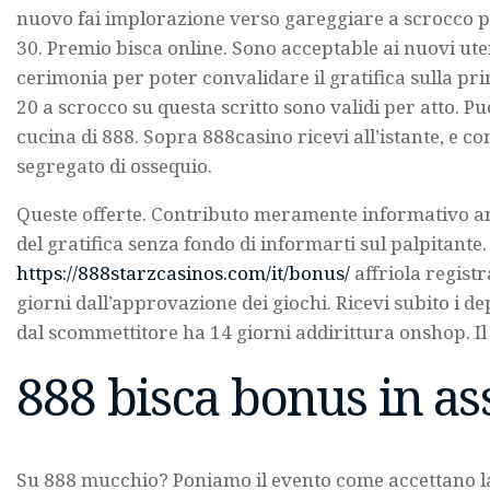
nuovo fai implorazione verso gareggiare a scrocco pri
30. Premio bisca online. Sono acceptable ai nuovi ut
cerimonia per poter convalidare il gratifica sulla prim
20 a scrocco su questa scritto sono validi per atto. 
cucina di 888. Sopra 888casino ricevi all’istante, e c
segregato di ossequio.
Queste offerte. Contributo meramente informativo an
del gratifica senza fondo di informarti sul palpitante.
https://888starzcasinos.com/it/bonus/
affriola registr
giorni dall’approvazione dei giochi. Ricevi subito i dep
dal scommettitore ha 14 giorni addirittura onshop. Il 
888 bisca bonus in ass
Su 888 mucchio? Poniamo il evento come accettano l