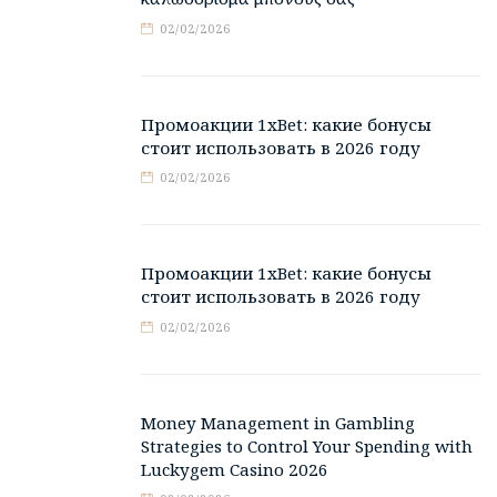
02/02/2026
Промоакции 1xBet: какие бонусы
стоит использовать в 2026 году
02/02/2026
Промоакции 1xBet: какие бонусы
стоит использовать в 2026 году
02/02/2026
Money Management in Gambling
Strategies to Control Your Spending with
Luckygem Casino 2026