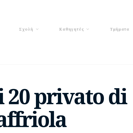
Σχολή
Καθηγητές
Τμήματα
i 20 privato di
affriola