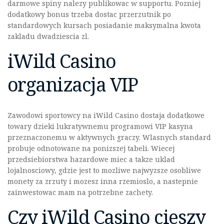
darmowe spiny nalezy publikowac w supportu. Pozniej
dodatkowy bonus trzeba dostac przerzutnik po
standardowych kursach posiadanie maksymalna kwota
zakladu dwadziescia zl.
iWild Casino
organizacja VIP
Zawodowi sportowcy na iWild Casino dostaja dodatkowe
towary dzieki lukratywnemu programowi VIP kasyna
przeznaczonemu w aktywnych graczy. Wlasnych standard
probuje odnotowane na ponizszej tabeli. Wiecej
przedsiebiorstwa hazardowe miec a takze uklad
lojalnosciowy, gdzie jest to mozliwe najwyzsze osobliwe
monety za zrzuty i mozesz inna rzemioslo, a nastepnie
zainwestowac mam na potrzebne zachety.
Czy iWild Casino cieszy