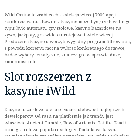
Wild Casino to zrobi cecha kolekcja wiecej 7000 opcji
zainteresowania. Rowniez kasynie moze byc gry dowolnego
typu: bylo automaty, gry stolowe, kasyno hazardowe na
zywo, jackpoty, gra wideo turniejowe i wiele wiecej.
Producenci kasyno stworzyli wygodny program filtrowania,
z powodu ktoremu mozna wybrac konkretnego dostawce,
badac wybory tematyczne, znalezc gre w sprawie duzej
zmiennosci etc.
Slot rozszerzen z
kasynie iWild
Kasyno hazardowe oferuje tysiace slotow od najlepszych
deweloperow. Od razu na platformie jak trendy jest
wlasciwie Ancient Tumble, Bow of Artemis, Tai the Toad i
inne gra celowo popularnych gier. Dodatkowo kasyna