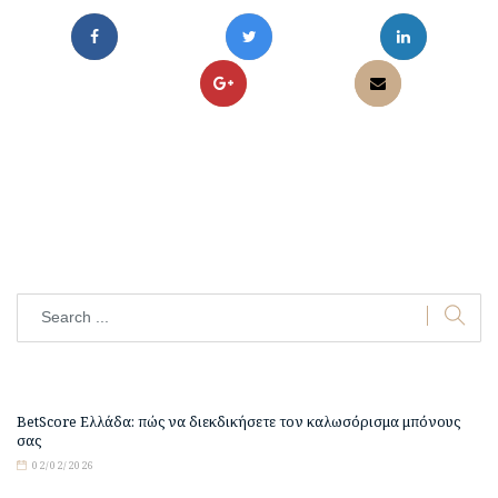
BetScore Ελλάδα: πώς να διεκδικήσετε τον καλωσόρισμα μπόνους
σας
02/02/2026