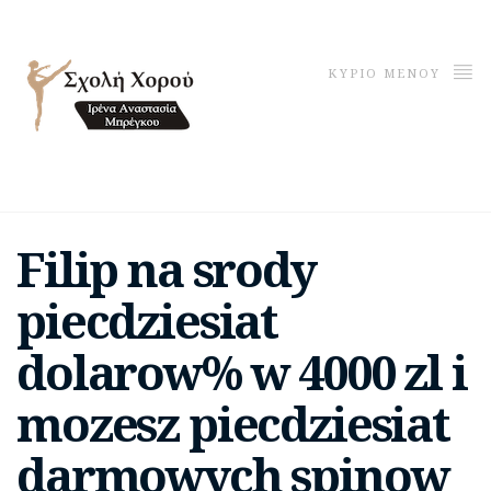
ΚΥΡΙΟ ΜΕΝΟΥ
Filip na srody
piecdziesiat
dolarow% w 4000 zl i
mozesz piecdziesiat
darmowych spinow