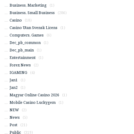
Business, Marketing
(1)
Business, Small Business
(286)
Casino
(18)
Casino Utan Svensk Licens
(1)
Computers, Games
(6)
Dec_pb_common
(1)
Dec_pb_main
(1)
Entertainment
(1)
Forex News
(2)
IGAMING
(4)
Jan1
(1)
Jan2
(1)
Magyar Online Casino 2026
(1)
Mobile Casino Luckygem
(1)
NEW
(2)
News
(5)
Post
(21)
Public
(319)