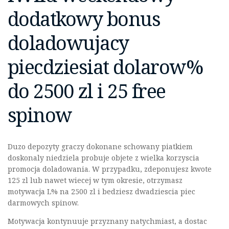
dodatkowy bonus
doladowujacy
piecdziesiat dolarow%
do 2500 zl i 25 free
spinow
Duzo depozyty graczy dokonane schowany piatkiem
doskonaly niedziela probuje objete z wielka korzyscia
promocja doladowania. W przypadku, zdeponujesz kwote
125 zl lub nawet wiecej w tym okresie, otrzymasz
motywacja L% na 2500 zl i bedziesz dwadziescia piec
darmowych spinow.
Motywacja kontynuuje przyznany natychmiast, a dostac