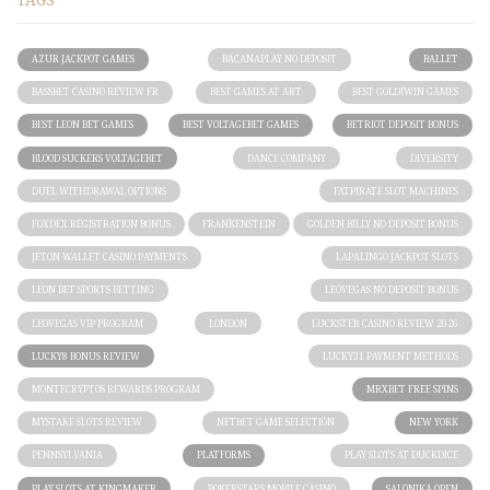
AZUR JACKPOT GAMES
BACANAPLAY NO DEPOSIT
BALLET
BASSBET CASINO REVIEW FR
BEST GAMES AT ART
BEST GOLDIWIN GAMES
BEST LEON BET GAMES
BEST VOLTAGEBET GAMES
BETRIOT DEPOSIT BONUS
BLOOD SUCKERS VOLTAGEBET
DANCE COMPANY
DIVERSITY
DUEL WITHDRAWAL OPTIONS
FATPIRATE SLOT MACHINES
FOXDEX REGISTRATION BONUS
FRANKENSTEIN
GOLDEN BILLY NO DEPOSIT BONUS
JETON WALLET CASINO PAYMENTS
LAPALINGO JACKPOT SLOTS
LEON BET SPORTS BETTING
LEOVEGAS NO DEPOSIT BONUS
LEOVEGAS VIP PROGRAM
LONDON
LUCKSTER CASINO REVIEW 2026
LUCKY8 BONUS REVIEW
LUCKY31 PAYMENT METHODS
MONTECRYPTOS REWARDS PROGRAM
MRXBET FREE SPINS
MYSTAKE SLOTS REVIEW
NETBET GAME SELECTION
NEW YORK
PENNSYLVANIA
PLATFORMS
PLAY SLOTS AT DUCKDICE
PLAY SLOTS AT KINGMAKER
POKERSTARS MOBILE CASINO
SALONIKA OPEN