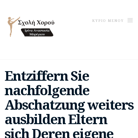
ΚΥΡΙΟ ΜΕΝΟΥ
Entziffern Sie
nachfolgende
Abschatzung weiters
ausbilden Eltern
sich Deren eigene