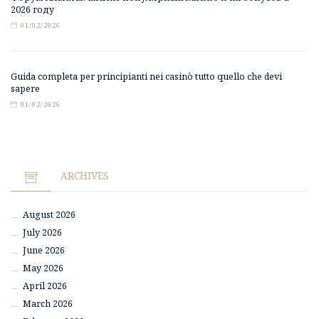
2026 году
01/02/2026
Guida completa per principianti nei casinò tutto quello che devi
sapere
01/02/2026
ARCHIVES
August 2026
July 2026
June 2026
May 2026
April 2026
March 2026