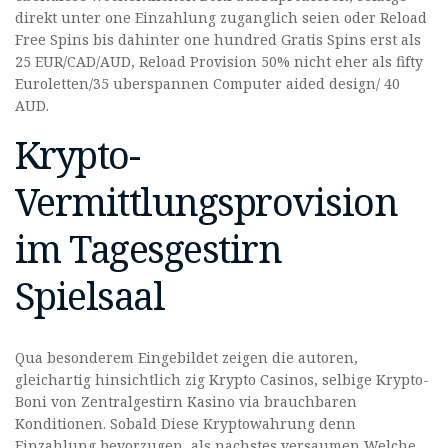
direkt unter one Einzahlung zuganglich seien oder Reload
Free Spins bis dahinter one hundred Gratis Spins erst als
25 EUR/CAD/AUD, Reload Provision 50% nicht eher als fifty
Euroletten/35 uberspannen Computer aided design/ 40
AUD.
Krypto-
Vermittlungsprovision
im Tagesgestirn
Spielsaal
Qua besonderem Eingebildet zeigen die autoren,
gleichartig hinsichtlich zig Krypto Casinos, selbige Krypto-
Boni von Zentralgestirn Kasino via brauchbaren
Konditionen. Sobald Diese Kryptowahrung denn
Einzahlung bevorzugen, als nachstes versaumen Welche