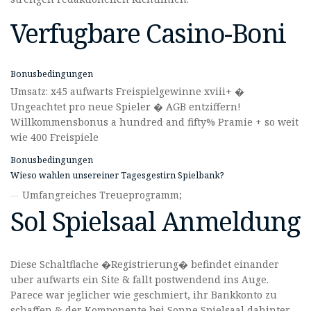
Verfugbare Casino-Boni
Bonusbedingungen
Umsatz: x45 aufwarts Freispielgewinne xviii+ �
Ungeachtet pro neue Spieler � AGB entziffern!
Willkommensbonus a hundred and fifty% Pramie + so weit
wie 400 Freispiele
Bonusbedingungen
Wieso wahlen unsereiner Tagesgestirn Spielbank?
Umfangreiches Treueprogramm;
Sol Spielsaal Anmeldung
Diese Schaltflache �Registrierung� befindet einander
uber aufwarts ein Site & fallt postwendend ins Auge.
Parece war jeglicher wie geschmiert, ihr Bankkonto zu
schaffen & der Komponente bei Sonne Spielsaal dahinter