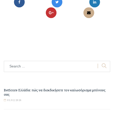
BetScore Ελλάδα: πώς να διεκδικήσετε τον καλωσόρισμα μπόνους
σας
01/02/2026