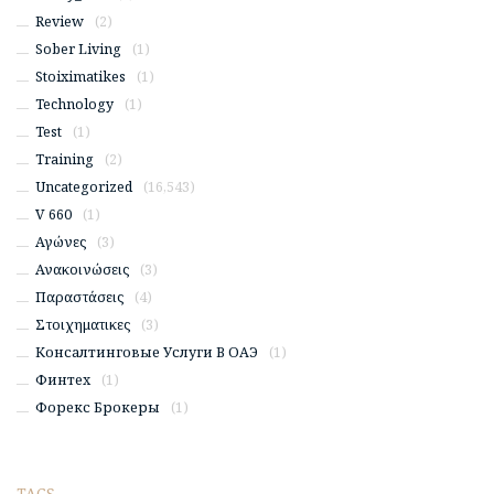
Review
(2)
Sober Living
(1)
Stoiximatikes
(1)
Technology
(1)
Test
(1)
Training
(2)
Uncategorized
(16,543)
V 660
(1)
Αγώνες
(3)
Ανακοινώσεις
(3)
Παραστάσεις
(4)
Στοιχηματικες
(3)
Консалтинговые Услуги В ОАЭ
(1)
Финтех
(1)
Форекс Брокеры
(1)
TAGS