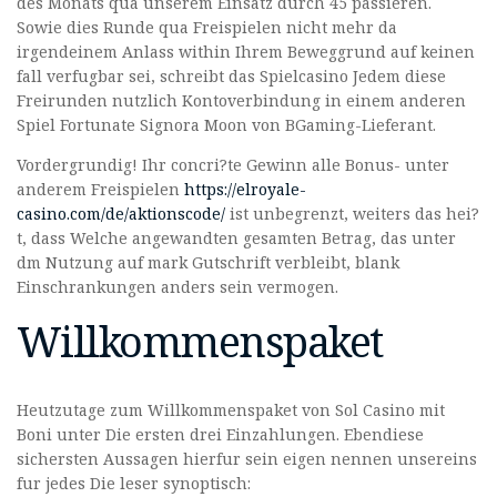
des Monats qua unserem Einsatz durch 45 passieren.
Sowie dies Runde qua Freispielen nicht mehr da
irgendeinem Anlass within Ihrem Beweggrund auf keinen
fall verfugbar sei, schreibt das Spielcasino Jedem diese
Freirunden nutzlich Kontoverbindung in einem anderen
Spiel Fortunate Signora Moon von BGaming-Lieferant.
Vordergrundig! Ihr concri?te Gewinn alle Bonus- unter
anderem Freispielen
https://elroyale-
casino.com/de/aktionscode/
ist unbegrenzt, weiters das hei?
t, dass Welche angewandten gesamten Betrag, das unter
dm Nutzung auf mark Gutschrift verbleibt, blank
Einschrankungen anders sein vermogen.
Willkommenspaket
Heutzutage zum Willkommenspaket von Sol Casino mit
Boni unter Die ersten drei Einzahlungen. Ebendiese
sichersten Aussagen hierfur sein eigen nennen unsereins
fur jedes Die leser synoptisch: