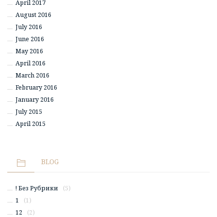
April 2017
August 2016
July 2016
June 2016
May 2016
April 2016
March 2016
February 2016
January 2016
July 2015
April 2015
BLOG
! Без Рубрики
(5)
1
(1)
12
(2)