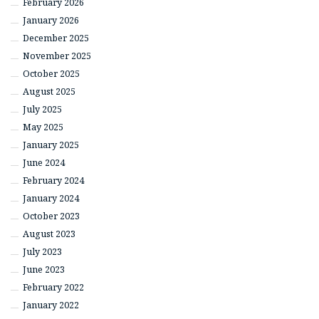
February 2026
January 2026
December 2025
November 2025
October 2025
August 2025
July 2025
May 2025
January 2025
June 2024
February 2024
January 2024
October 2023
August 2023
July 2023
June 2023
February 2022
January 2022